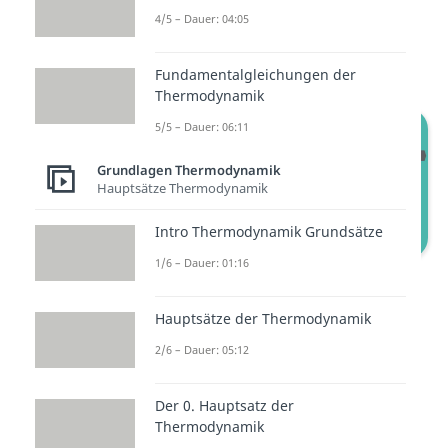
Umgebung
gibt. Des Weiteren
4/5 – Dauer: 04:05
gehen wir von einem idealen Gas
als Arbeitsfluid aus.
Fundamentalgleichungen der
Thermodynamik
5/5 – Dauer: 06:11
Grundlagen Thermodynamik
Hauptsätze Thermodynamik
Intro Thermodynamik Grundsätze
1/6 – Dauer: 01:16
Otto Prozess
Hauptsätze der Thermodynamik
Bevor wir uns den thermischen
2/6 – Dauer: 05:12
Zustandsänderungen zuwenden,
solltest du dich vergewissern,
Der 0. Hauptsatz der
dass du die vier Arbeitstakte
Thermodynamik