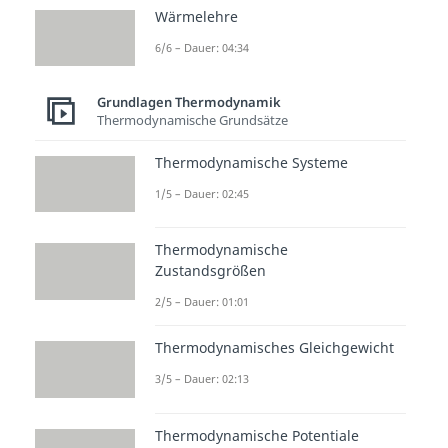
Prozess
Wärmelehre
Bei der Betrachtung des Otto-
6/6 – Dauer: 04:34
Motors tätigen wir ein paar
Grundlagen Thermodynamik
Vereinfachungen. Daher handelt
Thermodynamische Grundsätze
es sich beim
Otto Prozess
nicht
Thermodynamische Systeme
um den genauen
thermodynamischen Ablauf,
1/5 – Dauer: 02:45
sondern um einen
Vergleichsprozess
. Die
Thermodynamische
Zustandsgrößen
Idealisierung erfolgt, indem wir
2/5 – Dauer: 01:01
annehmen, dass es keine Reibung
gibt und die Kompression sowie
Thermodynamisches Gleichgewicht
Expansion
adiabat
ablaufen. Das
3/5 – Dauer: 02:13
bedeutet, dass es
keinen Wärme-
und Stoffaustausch mit der
Thermodynamische Potentiale