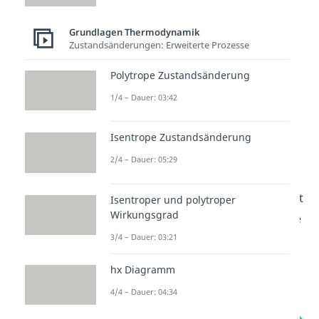
Isochore Wärmeabfuhr bzw.
Ladungswechsel 4 -> 1:
Grundlagen Thermodynamik
Zustandsänderungen: Erweiterte Prozesse
Der letzte Schritt wird auch als
isochorer Ladungswechsel
Polytrope Zustandsänderung
bezeichnet. Hier werden die
1/4 – Dauer: 03:42
Abgase aus dem Kolben gestoßen
und frische Luft angesaugt. Dabei
Isentrope Zustandsänderung
fällt der Druck
wieder auf den
2/4 – Dauer: 05:29
Druck des Anfangszustands. Der
Ausstoß des heißen Abgases sorgt
Isentroper und polytroper
Wirkungsgrad
für eine
Wärmeabfuhr
der Wärme
3/4 – Dauer: 03:21
aus dem System. Folglich
fallen
auch die
Temperatur
und
hx Diagramm
die
Entropie
.
4/4 – Dauer: 04:34