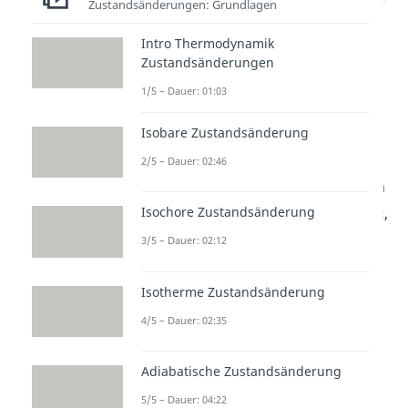
Zustandsänderungen: Grundlagen
Otto Prozess – pV-Diagramm und Ts-
Intro Thermodynamik
Diagramm
Zustandsänderungen
1/5 – Dauer: 01:03
Isentrope Expansion 3 -> 4:
Isobare Zustandsänderung
Nun folgt wieder eine
isentrope
Expansion
, bei der der Kolben
2/5 – Dauer: 02:46
nicht mehr fixiert wird. Bei diesem
Vorgang verrichtet das Gas Arbeit,
Isochore Zustandsänderung
wodurch sich das
Volumen
3/5 – Dauer: 02:12
vergrößert
und der
Druck
im
System
sinkt
. Auch hier liegt
Isotherme Zustandsänderung
wieder kein Wärmeaustausch vor.
4/5 – Dauer: 02:35
Die
Entropie
bleibt also
konstant
und die
Temperatur sinkt
.
Adiabatische Zustandsänderung
5/5 – Dauer: 04:22