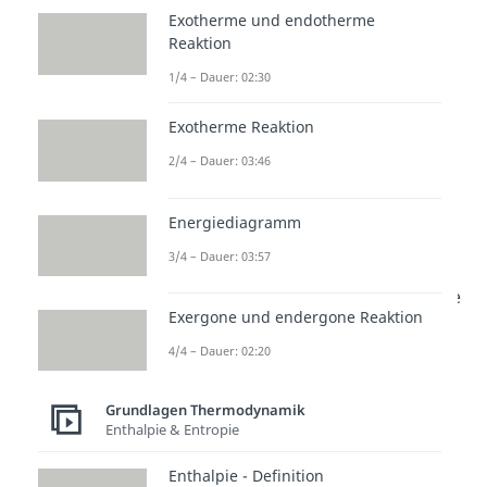
Exotherme und endotherme
isentrop komprimiert
bzw. durch
Reaktion
den aufsteigenden Kolben
1/4 – Dauer: 02:30
verdichtet. Dafür wird dem
System Arbeit zugeführt .
Exotherme Reaktion
2/4 – Dauer: 03:46
Infolge dessen
steigt
der
Druck
und das
Volumen sinkt
. Da bei
Energiediagramm
einer isentropen
3/4 – Dauer: 03:57
Zustandsänderung keine Wärme
zu- oder abgeführt wird, bleibt die
Exergone und endergone Reaktion
Entropie konstant, während die
4/4 – Dauer: 02:20
Temperatur steigt
.
Isochore Wärmezufuhr 2 -> 3:
Grundlagen Thermodynamik
Enthalpie & Entropie
Als nächstes folgt eine
isochore
Enthalpie - Definition
Wärmezufuhr
durch die