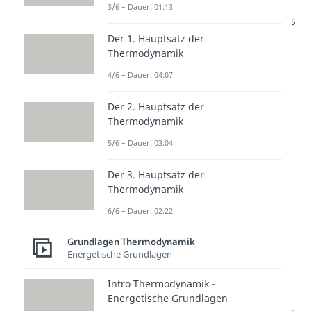
Ansaugen, Verdichten, Arbeiten
3/6 – Dauer: 01:13
und Ausstoßen
eines Otto-Motors
Der 1. Hauptsatz der
noch kennst, wenn nicht, solltest
Thermodynamik
du dir zuerst unser Video dazu
4/6 – Dauer: 04:07
noch einmal ansehen.
Der 2. Hauptsatz der
Thermodynamik
5/6 – Dauer: 03:04
Der 3. Hauptsatz der
Thermodynamik
6/6 – Dauer: 02:22
Otto Prozess im p-V- und
Grundlagen Thermodynamik
Energetische Grundlagen
T-S-Diagramm
Intro Thermodynamik -
Zur Untersuchung der Abläufe
Energetische Grundlagen
betrachten wir das p-V- und das T-