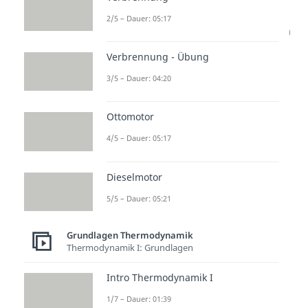
Diese setzt sich zusammen aus
2/5 – Dauer: 05:17
der zugeführten und abgeführten
Wärme:
Verbrennung - Übung
3/5 – Dauer: 04:20
Sind uns die
Temperaturen
und
Ottomotor
die isochore spezifische
4/5 – Dauer: 05:17
Wärmekapazität bekannt
, dann
gilt:
Dieselmotor
5/5 – Dauer: 05:21
Ein charakteristischer Parameter
Grundlagen Thermodynamik
für Verbrennungsmotoren ist das
Thermodynamik I: Grundlagen
Verdichtungsverhältnis
ε
. Dabei
Intro Thermodynamik I
handelt es sich um das Verhältnis
1/7 – Dauer: 01:39