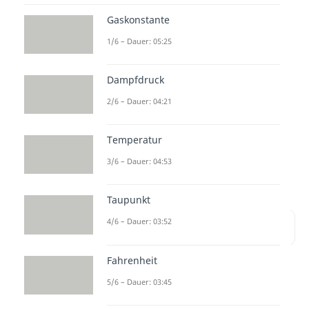
Beitrag erklären wir dir, wie die
Gaskonstante
thermodynamischen
1/6 – Dauer: 05:25
Zusammenhänge
in diesem
aussehen, indem wir die
Abläufe
Dampfdruck
mittels
p-V-
und
T-S-
Diagramm
2/6 – Dauer: 04:21
des Otto Kreisprozesses
betrachten. Zum Schluss zeigen
Temperatur
wir dir, wie man den Otto Prozess
3/6 – Dauer: 04:53
berechnen
kann.
Taupunkt
4/6 – Dauer: 03:52
Inhaltsübersicht
Fahrenheit
5/6 – Dauer: 03:45
Vorgehen beim Otto