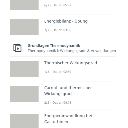
6/7 – Dauer: 05:07
Diagramm eingeschlossen wird,
dargestellt.
Energiebilanz - Übung
7/7 – Dauer: 03:36
Otto Prozess:
Thermischer
Grundlagen Thermodynamik
Thermodynamik I: Wirkungsgrade & Anwendungen
Wirkungsgrad
Thermischer Wirkungsgrad
Betrachten wir jetzt den
1/3 – Dauer: 02:30
Wirkungsgrad
des Otto
Prozesses. Dieser entspricht dem
Carnot- und thermischer
Betrag der Nutzarbeit geteilt
Wirkungsgrad
durch die zugeführte Wärme:
2/3 – Dauer: 04:18
Energieumwandlung bei
Gasturbinen
Verwenden wir wieder das