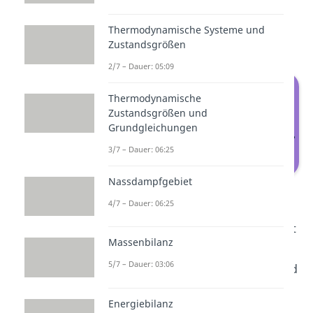
zwischen dem Volumen vor und
nach der Verdichtung
.
Thermodynamische Systeme und
Daraus folgt für uns:
Zustandsgrößen
2/7 – Dauer: 05:09
Thermodynamische
Zustandsgrößen und
Grundgleichungen
3/7 – Dauer: 06:25
Nassdampfgebiet
Berechnung – Otto Kreisprozess
4/7 – Dauer: 06:25
Kappa ist der Isentropenexponent
Massenbilanz
und R die universelle
5/7 – Dauer: 03:06
Gaskonstante. Die Nutzarbeit wird
auch durch die Fläche, welche
Energiebilanz
durch die Kurven im p-V-