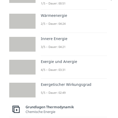
1/5 – Dauer: 00:51
S-Diagramm vom Ottomotor
Kreisprozess.
Wärmeenergie
2/5 – Dauer: 04:24
Die 4 Prozessschritte bzw. Takte
beim Otto Prozess sind:
Innere Energie
Isentrope Kompression
3/5 – Dauer: 04:21
Isochore Wärmezufuhr
Isentrope Expansion
Exergie und Anergie
Isochore Wärmeabfuhr bzw.
4/5 – Dauer: 03:31
Ladungswechsel
Exergetischer Wirkungsgrad
Im Folgenden schauen wir uns
5/5 – Dauer: 02:49
den Ablauf der Takte genauer an:
Isentrope Kompression 1 -> 2:
Grundlagen Thermodynamik
Chemische Energie
Im ersten Schritt wird das Gas