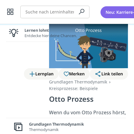
Suche
Neu: Karriere
Lernen lohnt sich!
Entdecke hier deine Chancen.
Lernplan
Merken
Link teilen
Grundlagen Thermodynamik
Kreisprozesse: Beispiele
Otto Prozess
Wenn du vom Otto Prozess hörst,
dann denkst du bestimmt direkt
Grundlagen Thermodynamik
an den
Otto-Motor
. In diesem
Thermodynamik