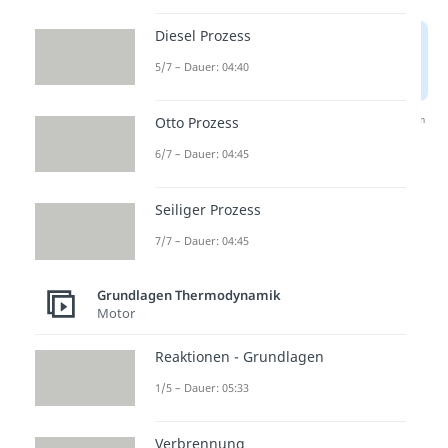
Diesel Prozess
5/7 – Dauer: 04:40
Nach Beantwortung speichern wir deine Antwort, um
Otto Prozess
Studyflix zu verbessern. Mehr dazu erfährst du in
6/7 – Dauer: 04:45
unserer
Datenschutzerklärung
.
Seiliger Prozess
Berechnung des Otto-
Kreisprozesses
7/7 – Dauer: 04:45
Jetzt wissen wir, wie die
Grundlagen Thermodynamik
Motor
thermodynamischen Prozesse
ablaufen. Untersuchen wir als
Reaktionen - Grundlagen
nächstes, wie wir den Otto-
1/5 – Dauer: 05:33
Kreisprozess berechnen können,
angefangen mit der
Nutzarbeit
.
Verbrennung