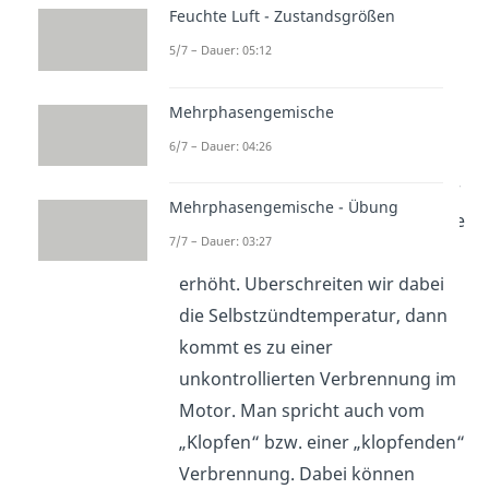
Feuchte Luft - Zustandsgrößen
Systems ist und nur vom
5/7 – Dauer: 05:12
Verdichtungsverhältnis
und dem
Isentropenexponenten abhängt
.
Mehrphasengemische
Allerdings können wir das
6/7 – Dauer: 04:26
Verdichtungsverhältnis nicht
beliebig steigern, weil sich mit der
Mehrphasengemische - Übung
wachsenden Verdichtung auch die
7/7 – Dauer: 03:27
Verdichtungstemperatur T
2
erhöht. Überschreiten wir dabei
die Selbstzündtemperatur, dann
kommt es zu einer
unkontrollierten Verbrennung im
Motor. Man spricht auch vom
„Klopfen“ bzw. einer „klopfenden“
Verbrennung. Dabei können