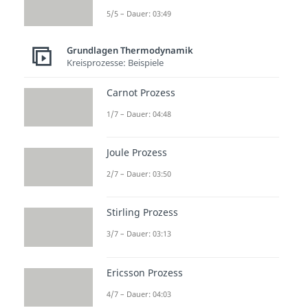
5/5 – Dauer: 03:49
Weitere
Vergleichsprozesse
Grundlagen Thermodynamik
Kreisprozesse: Beispiele
Carnot Prozess
Joule Prozess
Carnot Prozess
Stirling Prozess
1/7 – Dauer: 04:48
Ericsson Prozess
Diesel Prozess
Joule Prozess
Seiliger Prozess
2/7 – Dauer: 03:50
Stirling Prozess
3/7 – Dauer: 03:13
Ericsson Prozess
4/7 – Dauer: 04:03