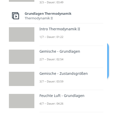
3/3 – Dauer: 03:49
Verdichtungsverhältnis ε, dann
können wir den Wirkungsgrad
Grundlagen Thermodynamik
Thermodynamik II
folgendermaßen berechnen:
Intro Thermodynamik II
1/7 – Dauer: 01:22
Gemische - Grundlagen
2/7 – Dauer: 02:54
Gemische - Zustandsgrößen
3/7 – Dauer: 03:59
Wirkungsgrad Otto Prozess
Feuchte Luft - Grundlagen
Das zeigt uns, dass der
4/7 – Dauer: 04:26
Wirkungsgrad
unabhängig von
der Maximaltemperatur
des