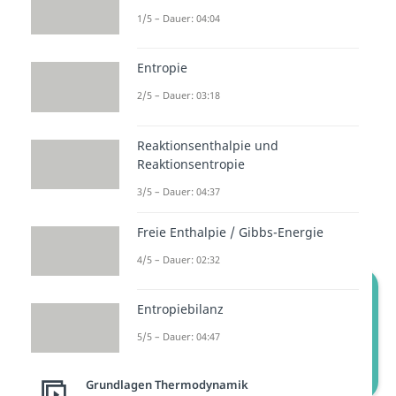
1/5 – Dauer: 04:04
Verbrennung des Gasgemisches.
Da dieser Prozess sehr schnell
Entropie
abläuft, ändert sich das Volumen
2/5 – Dauer: 03:18
nicht. Nur der
Druck steigt
. Man
spricht daher auch von einem
Reaktionsenthalpie und
„Gleichraum-Prozess“. Durch die
Reaktionsentropie
Wärmezufuhr
steigen die
3/5 – Dauer: 04:37
Temperatur
und die
Entropie
im
System.
Freie Enthalpie / Gibbs-Energie
4/5 – Dauer: 02:32
Entropiebilanz
5/5 – Dauer: 04:47
Grundlagen Thermodynamik