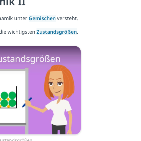
ik II
ynamik unter
Gemischen
versteht.
die wichtigsten
Zustandsgrößen
.
Zustandsgrößen