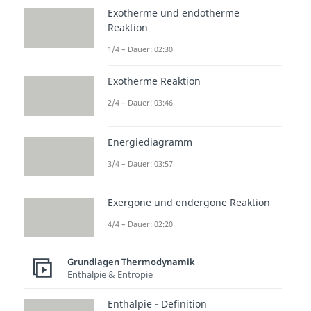
Exotherme und endotherme
Reaktion
1/4 – Dauer: 02:30
Exotherme Reaktion
2/4 – Dauer: 03:46
Energiediagramm
3/4 – Dauer: 03:57
zur Videoseite: Intro
Exergone und endergone Reaktion
Thermodynamik Kreisprozesse
4/4 – Dauer: 02:20
Beliebte Inhalte aus dem
Grundlagen Thermodynamik
Bereich
Grundlagen
Enthalpie & Entropie
Thermodynamik
Enthalpie - Definition