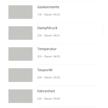
Thermodynamik wirklich wichtig
Gaskonstante
sind? Dann bleib dran!
1/6 – Dauer: 05:25
Dampfdruck
Inhaltsübersicht
2/6 – Dauer: 04:21
Temperatur
Gliederung
3/6 – Dauer: 04:53
Thermodynamik –
Kreisprozesse
Taupunkt
Wir beginnen mit einem Video
4/6 – Dauer: 03:52
zu den Grundlagen der
Kreisprozesse
.
Fahrenheit
Weiter geht es mit der Mutter
5/6 – Dauer: 03:45
aller Kreisprozesse, dem