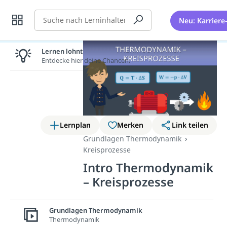
Suche
Neu: Karriere
Lernen lohnt sich!
Entdecke hier deine Chancen.
Lernplan
Merken
Link teilen
Grundlagen Thermodynamik
Kreisprozesse
Intro Thermodynamik
– Kreisprozesse
Du möchtest wissen, welche
Grundlagen Thermodynamik
Kreisprozesse in der
Thermodynamik