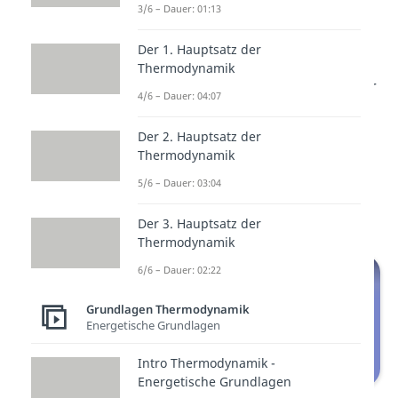
3/6 – Dauer: 01:13
Themen
Der 1. Hauptsatz der
Sicherlich wolltest du als
Thermodynamik
Maschinenbauer schon immer
4/6 – Dauer: 04:07
verstehen, welche Prozesse in
einem Kfz-Motor ablaufen. In
Der 2. Hauptsatz der
Thermodynamik
unseren Videos zum
Diesel-
,
5/6 – Dauer: 03:04
Otto-
und
Seiliger-Prozess
erfährst du es!
Der 3. Hauptsatz der
Thermodynamik
6/6 – Dauer: 02:22
Grundlagen Thermodynamik
Energetische Grundlagen
Intro Thermodynamik -
Energetische Grundlagen