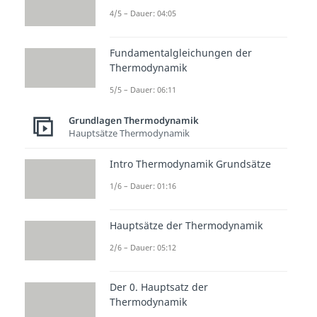
4/5 – Dauer: 04:05
Damit du jeden relevanten
Kreisprozess einzeln
Fundamentalgleichungen der
Thermodynamik
nachvollziehen kannst, stellen
wir dir diese in fünf weiteren
5/5 – Dauer: 06:11
Videos vor. Den Anfang
Grundlagen Thermodynamik
machen der
Stirling
–
und der
Hauptsätze Thermodynamik
Ericsson-Prozess
.
Intro Thermodynamik Grundsätze
1/6 – Dauer: 01:16
Hauptsätze der Thermodynamik
2/6 – Dauer: 05:12
Der 0. Hauptsatz der
Thermodynamik
Weitere wichtige