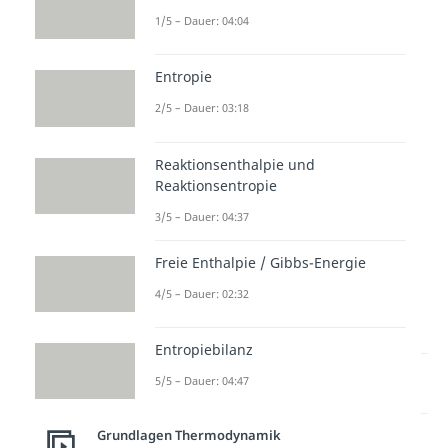
1/5 – Dauer: 04:04
Kreispr
Berech
p-V & T-
ozesse
nung
S
Dauer:
Kreispr
Diagra
Entropie
03:39
ozesse
mm
2/5 – Dauer: 03:18
Dauer:
Dauer:
03:58
02:17
Reaktionsenthalpie und
Reaktionsentropie
3/5 – Dauer: 04:37
Freie Enthalpie / Gibbs-Energie
4/5 – Dauer: 02:32
zur Videoseite: Intro
Thermodynamik Kreisprozesse
Entropiebilanz
Lernen lohnt sich!
5/5 – Dauer: 04:47
Entdecke hier deine Chancen.
Grundlagen Thermodynamik