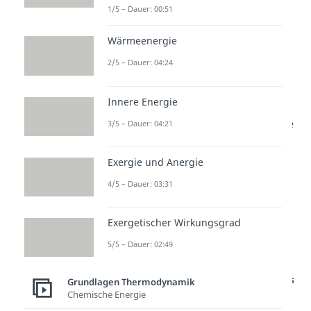
Seiliger-Prozess
1/5 – Dauer: 00:51
Wärmeenergie
Danach zeigen wir dir, wie du
die gelernten
Kreisprozesse
2/5 – Dauer: 04:24
berechnen
kannst.
Innere Energie
Zum Abschluss stellen wir dir
noch die überaus interessante
3/5 – Dauer: 04:21
Technologie einer
Exergie und Anergie
Wärmepumpe
vor.
4/5 – Dauer: 03:31
Damit du rechtzeitig auf deine
Thermodynamik-Klausur
Exergetischer Wirkungsgrad
vorbereitet bist, geht´s jetzt auch
5/5 – Dauer: 02:49
schon mit dem ersten Video los!
Studyflix vernetzt: Hier ein Video aus
Grundlagen Thermodynamik
einem anderen Bereich
Chemische Energie