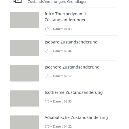
Zustandsänderungen: Grundlagen
Intro Thermodynamik
Zustandsänderungen
1/5 – Dauer: 01:03
Isobare Zustandsänderung
Weitere Inhalte:
2/5 – Dauer: 02:46
Grundlagen
Thermodynamik
Isochore Zustandsänderung
Kreisprozesse
Intro Thermodynamik
3/5 – Dauer: 02:12
Kreisprozesse
Dauer: 01:08
Isotherme Zustandsänderung
Kreisprozesse
Dauer: 03:39
4/5 – Dauer: 02:35
Berechnung Kreisprozesse
Dauer: 03:58
Adiabatische Zustandsänderung
p-V & T-S Diagramm
Dauer: 02:17
5/5 – Dauer: 04:22