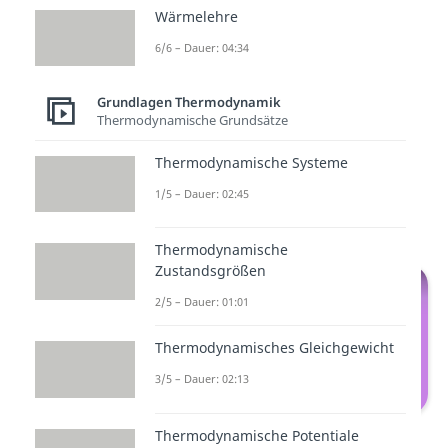
Carnot-Prozess
, gefolgt vom
Wärmelehre
Joule-Prozess
.
6/6 – Dauer: 04:34
Wichtig ist nicht immer nur
Grundlagen Thermodynamik
das was raus kommt, sondern
Thermodynamische Grundsätze
auch was wir reinstecken. Aus
diesem Grund untersuchen
Thermodynamische Systeme
wir im nächsten Schritt den
1/5 – Dauer: 02:45
thermischen Wirkungsgrad
.
Thermodynamische
Zustandsgrößen
2/5 – Dauer: 01:01
Thermodynamisches Gleichgewicht
3/5 – Dauer: 02:13
Thermischer Wirkungsgrad
Thermodynamische Potentiale