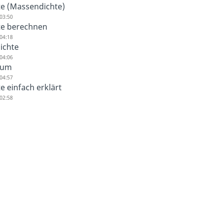
te (Massendichte)
03:50
te berechnen
04:18
ichte
04:06
uum
04:57
e einfach erklärt
02:58