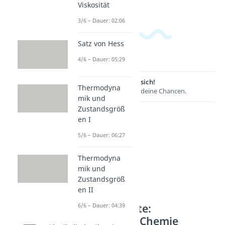
Viskosität
3/6 – Dauer: 02:06
Satz von Hess
4/6 – Dauer: 05:29
Lernen lohnt sich!
Thermodyna
Entdecke hier deine Chancen.
mik und
Zustandsgröß
en I
5/6 – Dauer: 06:27
Thermodyna
mik und
Zustandsgröß
en II
Weitere Inhalte:
6/6 – Dauer: 04:39
Physikalische Chemie