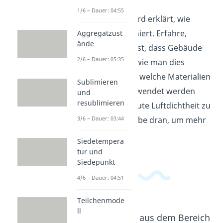
1/6 – Dauer: 04:55
In diesem Video wird erklärt, wie
Luftdichte funktioniert. Erfahre,
Aggregatzust
ände
warum es wichtig ist, dass Gebäude
2/6 – Dauer: 05:35
luftdicht sind und wie man dies
erreicht. Du lernst, welche Materialien
Sublimieren
und Techniken verwendet werden
und
resublimieren
können, um eine gute Luftdichtheit zu
3/6 – Dauer: 03:44
gewährleisten. Bleibe dran, um mehr
zu erfahren!
Siedetempera
tur und
Siedepunkt
4/6 – Dauer: 04:51
Teilchenmode
ll
Beliebte Inhalte aus dem Bereich