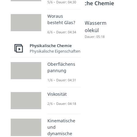
Physikalische Chemie
5/6 – Dauer: 04:30
Woraus
Vakuum
Dichte
Wasserm
besteht Glas?
Dauer: 04:57
einfach
olekül
6/6 – Dauer: 04:34
erklärt
Dauer: 05:18
Dauer: 02:58
Physikalische Chemie
Physikalische Eigenschaften
Oberflächens
pannung
1/6 – Dauer: 04:31
Viskosität
2/6 – Dauer: 04:18
Kinematische
und
dynamische