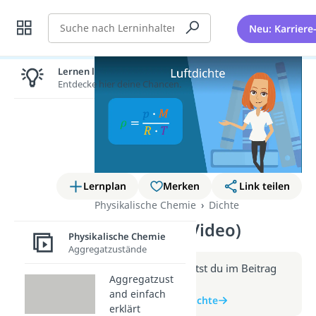
Suche
Neu: Karriere
Lernen lohnt sich!
Entdecke hier deine Chancen.
Lernplan
Merken
Link teilen
Physikalische Chemie
Dichte
Luftdichte (Video)
Physikalische Chemie
Aggregatzustände
Weitere Infos erhältst du im Beitrag
Aggregatzust
zum Video
and einfach
zum Beitrag: Luftdichte
erklärt