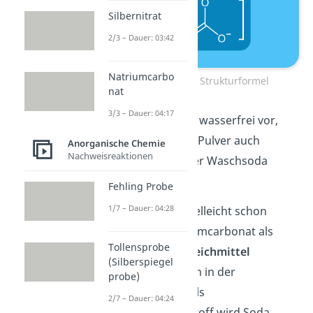
Silbernitrat
2/3 – Dauer: 03:42
Natriumcarbo
Natriumcarbonat Strukturformel
nat
3/3 – Dauer: 04:17
Liegt die Verbindung wasserfrei vor,
kannst du das weiße Pulver auch
Anorganische Chemie
Nachweisreaktionen
kalziniertes
Soda
oder Waschsoda
nennen.
Fehling Probe
1/7 – Dauer: 04:28
Wie dir die Namen vielleicht schon
verraten, wird Natriumcarbonat als
Tollensprobe
Reinigungs
– oder
Bleichmittel
(Silberspiegel
verwendet. Aber auch in der
probe)
Glasindustrie
oder als
2/7 – Dauer: 04:24
Lebensmittelzusatzstoff wird Soda