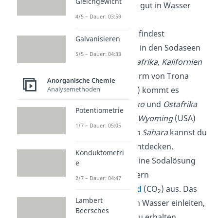
Gleichgewicht
Löslichkeit
: Es ist gut in Wasser
4/5 – Dauer: 03:59
löslich.
Vorkommen
: Du findest
Galvanisieren
Natriumcarbonat in den Sodaseen
5/5 – Dauer: 04:33
von
Ägypten, Ostafrika, Kalifornien
und
Mexiko
. In Form von Trona
Anorganische Chemie
(seltenes Mineral) kommt es
Analysemethoden
ebenfalls in
Mexiko
und
Ostafrika
Potentiometrie
vor. Aber auch in
Wyoming
(USA)
1/7 – Dauer: 05:05
und der
südlichen Sahara
kannst du
die Verbindung entdecken.
Konduktometri
Wissenswertes
: Eine Sodalösung
e
perlt beim Ansäuern
2/7 – Dauer: 04:47
Kohlenstoffdioxid
(CO
) aus. Das
2
Lambert
kannst du dann in Wasser einleiten,
Beersches
um Sodawasser zu erhalten.