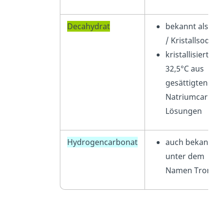
Decahydrat
bekannt als S
/ Kristallsoda
kristallisiert u
32,5°C aus
gesättigten
Natriumcarbo
Lösungen
Hydrogencarbonat
auch bekannt
unter dem
Namen Trona