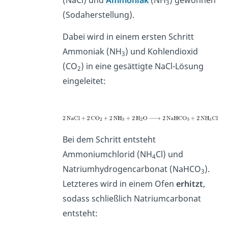
3
(Sodaherstellung).
Dabei wird in einem ersten Schritt
Ammoniak (NH
) und Kohlendioxid
3
(CO
) in eine gesättigte NaCl-Lösung
2
eingeleitet:
Bei dem Schritt entsteht
Ammoniumchlorid (NH
Cl) und
4
Natriumhydrogencarbonat (NaHCO
).
3
Letzteres wird in einem Ofen
erhitzt
,
sodass schließlich Natriumcarbonat
entsteht: