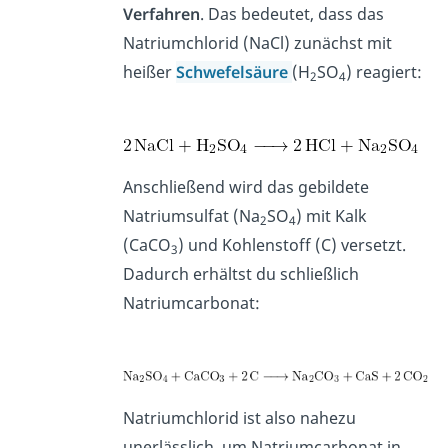
Verfahren
. Das bedeutet, dass das
Natriumchlorid (NaCl) zunächst mit
heißer
Schwefelsäure
(H
SO
) reagiert:
2
4
Anschließend wird das gebildete
Natriumsulfat (Na
SO
) mit Kalk
2
4
(CaCO
) und Kohlenstoff (C) versetzt.
3
Dadurch erhältst du schließlich
Natriumcarbonat:
Natriumchlorid ist also nahezu
unerlässlich, um Natriumcarbonat in