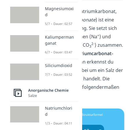
Magnesiumoxi
Natriumcarbonat (Natriumkarbonat,
d
englisch
sodium carbonate
) ist eine
5/7 – Dauer: 02:57
chemische Verbindung. Sie setzt sich
+
aus zwei Natrium-Ionen (Na
) und
Kaliumperman
ganat
2-
einem Carbonat-Ion (CO
) zusammen.
3
6/7 – Dauer: 03:47
Daher lautet die
Natriumcarbonat-
Formel
Na
CO
. Daran erkennst du
2
3
Siliciumdioxid
auch, dass es sich dabei um ein Salz der
7/7 – Dauer: 03:52
Kohlensäure (H
CO
)
handelt. Die
2
3
Strukturformel sieht folgendermaßen
Anorganische Chemie
aus:
Salze
Natriumchlori
d
1/3 – Dauer: 04:11