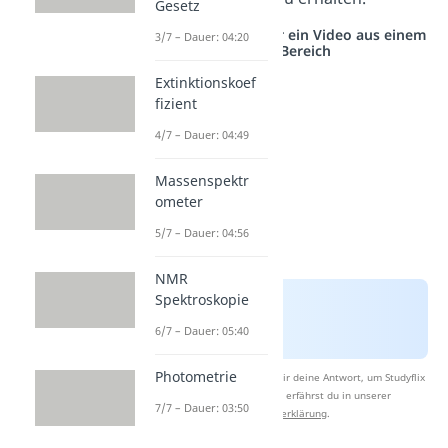
Gesetz
Studyflix vernetzt: Hier ein Video aus einem
3/7 – Dauer: 04:20
anderen Bereich
Extinktionskoef
fizient
4/7 – Dauer: 04:49
Massenspektr
ometer
5/7 – Dauer: 04:56
NMR
Spektroskopie
6/7 – Dauer: 05:40
Photometrie
Nach Beantwortung speichern wir deine Antwort, um Studyflix
zu verbessern. Mehr dazu erfährst du in unserer
7/7 – Dauer: 03:50
Datenschutzerklärung
.