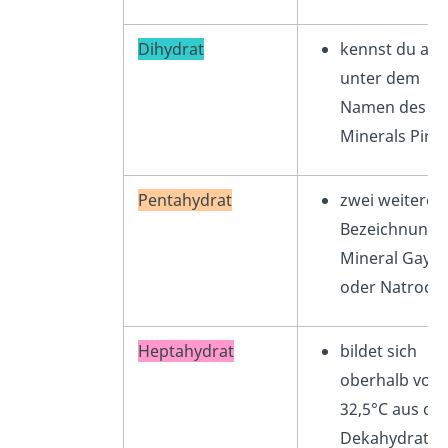
Dihydrat
kennst du au
unter dem
Namen des
Minerals Pirss
Pentahydrat
zwei weitere
Bezeichnunge
Mineral Gaylus
oder Natrocalc
Heptahydrat
bildet sich
oberhalb von
32,5°C aus d
Dekahydrat