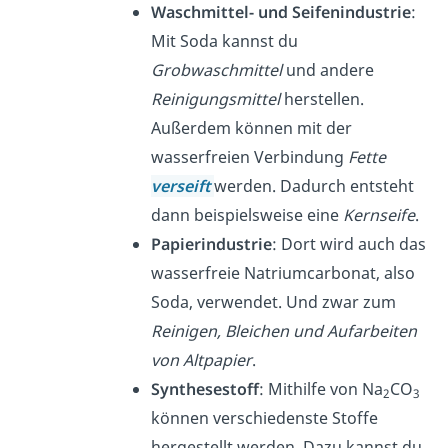
Waschmittel- und Seifenindustrie
:
Mit Soda kannst du
Grobwaschmittel
und andere
Reinigungsmittel
herstellen.
Außerdem können mit der
wasserfreien Verbindung
Fette
verseift
werden. Dadurch entsteht
dann beispielsweise eine
Kernseife
.
Papierindustrie
: Dort wird auch das
wasserfreie Natriumcarbonat, also
Soda, verwendet. Und zwar zum
Reinigen, Bleichen und Aufarbeiten
von Altpapier
.
Synthesestoff
: Mithilfe von Na
CO
2
3
können verschiedenste Stoffe
hergestellt werden. Dazu kannst du