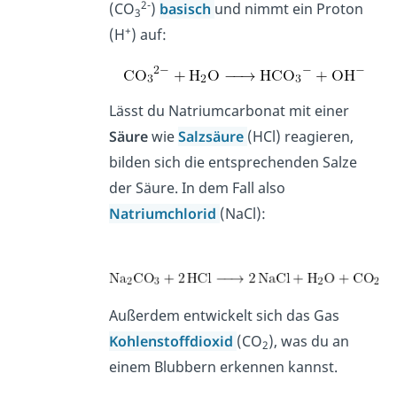
2-
(CO
)
basisch
und nimmt ein Proton
3
+
(H
) auf:
Lässt du Natriumcarbonat mit einer
Säure
wie
Salzsäure
(HCl) reagieren,
bilden sich die entsprechenden Salze
der Säure. In dem Fall also
Natriumchlorid
(NaCl):
Außerdem entwickelt sich das Gas
Kohlenstoffdioxid
(CO
), was du an
2
einem Blubbern erkennen kannst.