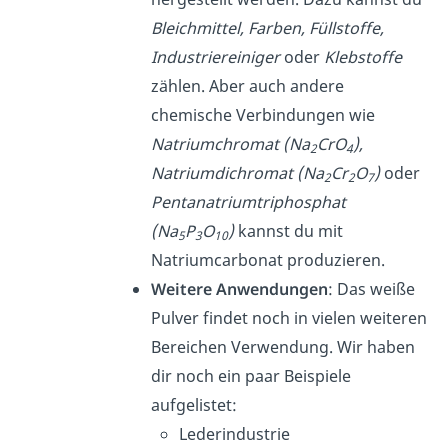
Bleichmittel, Farben, Füllstoffe,
Industriereiniger
oder
Klebstoffe
zählen. Aber auch andere
chemische Verbindungen wie
Natriumchromat (Na
CrO
),
2
4
Natriumdichromat (Na
Cr
O
)
oder
2
2
7
Pentanatriumtriphosphat
(Na
P
O
)
kannst du mit
5
3
10
Natriumcarbonat produzieren.
Weitere Anwendungen
: Das weiße
Pulver findet noch in vielen weiteren
Bereichen Verwendung. Wir haben
dir noch ein paar Beispiele
aufgelistet:
Lederindustrie