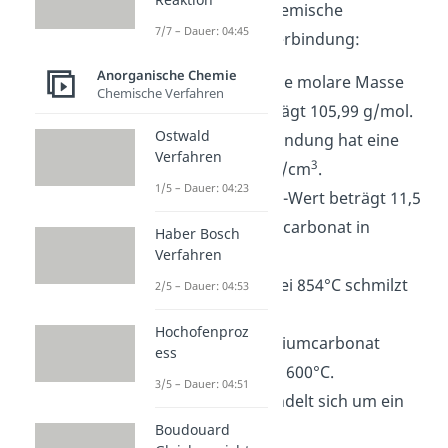
physikalische und chemische
7/7 – Dauer: 04:45
Eigenschaften der Verbindung:
Anorganische Chemie
Molare Masse
: Die molare Masse
Chemische Verfahren
von Na
CO
beträgt 105,99 g/mol.
2
3
Ostwald
Dichte
: Die Verbindung hat eine
Verfahren
3
Dichte von 3,58 g/cm
.
1/5 – Dauer: 04:23
pH-Wert
: Der pH-Wert beträgt 11,5
(bei 50 g Natriumcarbonat in
Haber Bosch
Wasser).
Verfahren
Schmelzpunkt
: Bei 854°C schmilzt
2/5 – Dauer: 04:53
Na
CO
.
2
3
Hochofenproz
Siedepunkt
: Natriumcarbonat
ess
zersetzt sich bei 1600°C.
3/5 – Dauer: 04:51
Aussehen
: Es handelt sich um ein
weißes Pulver.
Boudouard