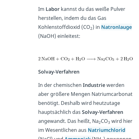
Im
Labor
kannst du das weiße Pulver
herstellen, indem du das Gas
Kohlenstoffdioxid (CO
) in
Natronlauge
2
(NaOH) einleitest:
Solvay-Verfahren
In der chemischen
Industrie
werden
aber größere Mengen Natriumcarbonat
benötigt. Deshalb wird heutzutage
hauptsächlich das
Solvay-Verfahren
angewandt. Das heißt, Na
CO
wird hier
2
3
im Wesentlichen aus
Natriumchlorid
(NaCl) und
Ammoniak
(NH
) gewonnen