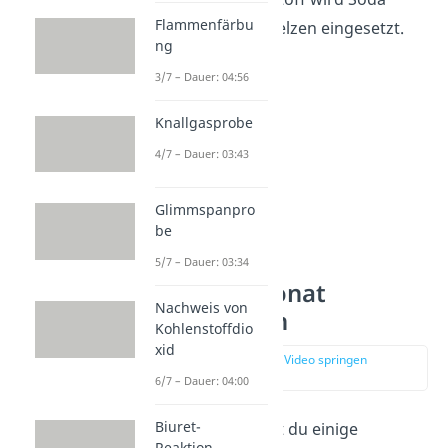
Flammenfärbu
häufig für Glasschmelzen eingesetzt.
ng
3/7 – Dauer: 04:56
Knallgasprobe
4/7 – Dauer: 03:43
Glimmspanpro
be
5/7 – Dauer: 03:34
Natriumcarbonat
Nachweis von
Eigenschaften
Kohlenstoffdio
xid
zur Stelle im Video springen
(00:42)
6/7 – Dauer: 04:00
Biuret-
Im Folgenden findest du einige
Reaktion