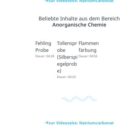
zur Videoseite: Natriumcarbonat
Beliebte Inhalte aus dem Bereich
Anorganische Chemie
Fehling
Tollenspr
Flammen
Probe
obe
färbung
Dauer: 04:28
(Silberspi
Dauer: 04:56
egelprob
e)
Dauer: 04:24
zur Videoseite: Natriumcarbonat