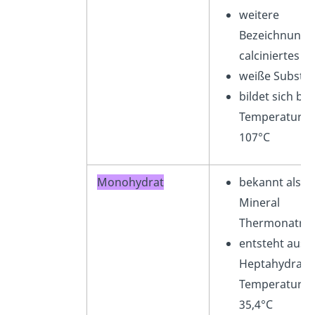
weitere
Bezeichnung:
calciniertes S
weiße Substa
bildet sich bei
Temperaturen
107°C
Monohydrat
bekannt als
Mineral
Thermonatrit
entsteht aus
Heptahydrat b
Temperaturen
35,4°C