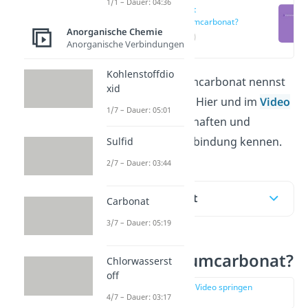
1/1 – Dauer: 04:36
Was ist
Natriumcarbonat?
Anorganische Chemie
(00:12)
Anorganische Verbindungen
Kohlenstoffdio
Wasserfreies Natriumcarbonat nennst
xid
du auch reines Soda. Hier und im
Video
1/7 – Dauer: 05:01
lernst du die Eigenschaften und
Verwendung der Verbindung kennen.
Sulfid
2/7 – Dauer: 03:44
Inhaltsübersicht
Carbonat
3/7 – Dauer: 05:19
Was ist Natriumcarbonat?
Chlorwasserst
off
zur Stelle im Video springen
4/7 – Dauer: 03:17
(00:12)