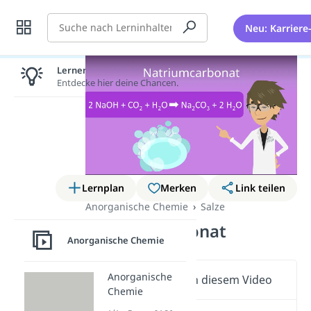
Suche
Neu: Karriere
Lernen lohnt sich!
Entdecke hier deine Chancen.
Lernplan
Merken
Link teilen
Anorganische Chemie
Salze
Natriumcarbonat
Anorganische Chemie
Anorganische
Wichtige Inhalte in diesem Video
Chemie