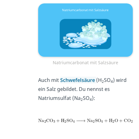
Natriumcarbonat mit Salzsäure
Auch mit
Schwefelsäure
(H
SO
) wird
2
4
ein Salz gebildet. Du nennst es
Natriumsulfat (Na
SO
):
2
4