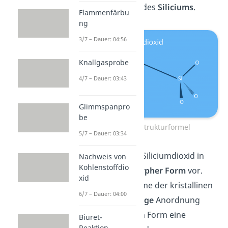
Stoff ist es das
Oxid
des
Siliciums
.
Flammenfärbu
ng
3/7 – Dauer: 04:56
Knallgasprobe
4/7 – Dauer: 03:43
Glimmspanpro
be
Siliciumdioxid Strukturformel
5/7 – Dauer: 03:34
In der Natur kommt Siliciumdioxid in
Nachweis von
Kohlenstoffdio
kristalliner
wie
amorpher
Form
vor.
xid
Dabei haben die Atome der kristallinen
6/7 – Dauer: 04:00
Form eine
regelmäßige
Anordnung
und in der amorphen Form eine
Biuret-
Reaktion