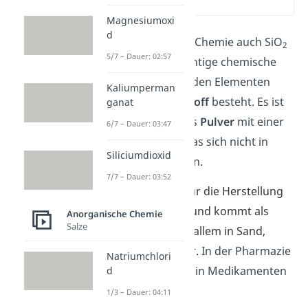
(00:13)
Magnesiumoxi
d
Siliciumdioxid, in der Chemie auch SiO
2
5/7 – Dauer: 02:57
genannt, ist eine wichtige chemische
Verbindung, die aus den Elementen
Kaliumperman
Silicium
und
Sauerstoff
besteht. Es ist
ganat
wie ein weißes, feines
Pulver
mit einer
6/7 – Dauer: 03:47
flockigen Struktur, das sich nicht in
Siliciumdioxid
Wasser auflösen kann.
7/7 – Dauer: 03:52
Siliciumdioxid wird für die Herstellung
von Glas verwendet und kommt als
Anorganische Chemie
Salze
natürlicher Stoff vor allem in Sand,
Quarz und Granit vor.
In der Pharmazie
Natriumchlori
wird es als
Hilfsstoff
in Medikamenten
d
verwendet.
1/3 – Dauer: 04:11