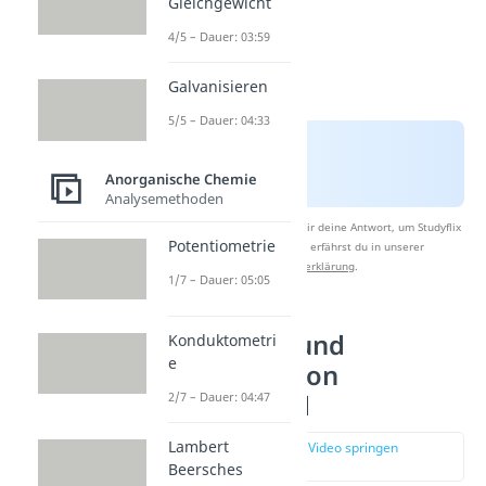
Gleichgewicht
4/5 – Dauer: 03:59
Galvanisieren
5/5 – Dauer: 04:33
Anorganische Chemie
Analysemethoden
Nach Beantwortung speichern wir deine Antwort, um Studyflix
Potentiometrie
zu verbessern. Mehr dazu erfährst du in unserer
Datenschutzerklärung
.
1/7 – Dauer: 05:05
Vorkommen und
Konduktometri
e
Anwendung von
2/7 – Dauer: 04:47
Siliciumdioxid
Lambert
zur Stelle im Video springen
(01:38)
Beersches