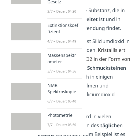
Gesetz
Siliciumdioxid ist eine Substanz, die in
3/7 – Dauer: 04:20
der
Natur weit verbreitet
ist und in
Extinktionskoef
vielen Bereichen Anwendung findet.
fizient
Überall auf der
Erde
ist Siliciumdioxid in
4/7 – Dauer: 04:49
Form von
Sand
zu finden.
Kristallisiert
Massenspektr
der Sand, liegt das SiO2 in der Form von
ometer
Quarz vor
,
der oft zu
Schmucksteinen
5/7 – Dauer: 04:56
verarbeitet wird. Auch in einigen
NMR
Pflanzen
, wie Grashalmen und
Spektroskopie
Palmenblättern, ist Siliciumdioxid
6/7 – Dauer: 05:40
enthalten.
Photometrie
Die Substanz
SiO
wird in vielen
2
verschiedenen Dingen des
täglichen
7/7 – Dauer: 03:50
Lebens
verwendet. Zum Beispiel ist es