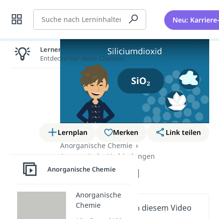
Suche
Neu: Karriere
Lernen lohnt sich!
Entdecke hier deine Chancen.
Lernplan
Merken
Link teilen
Anorganische Chemie
Anorganische Verbindungen
Anorganische Chemie
Siliciumdioxid
Anorganische
Chemie
Wichtige Inhalte in diesem Video