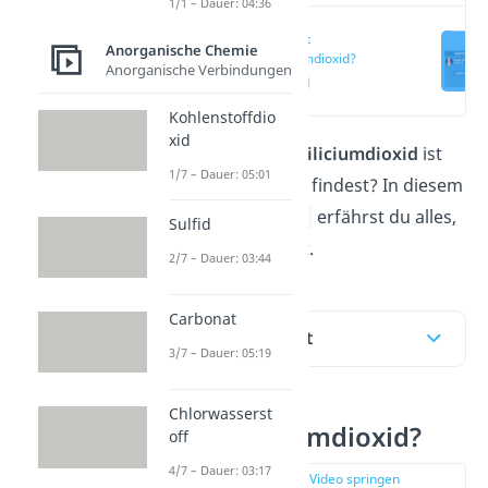
1/1 – Dauer: 04:36
Was ist
Anorganische Chemie
Siliciumdioxid?
Anorganische Verbindungen
(00:13)
Kohlenstoffdio
xid
Du fragst dich, was
Siliciumdioxid
ist
1/7 – Dauer: 05:01
und wo du es überall findest? In diesem
Beitrag und im
Video
erfährst du alles,
Sulfid
was du wissen musst.
2/7 – Dauer: 03:44
Carbonat
Inhaltsübersicht
3/7 – Dauer: 05:19
Chlorwasserst
Was ist Siliciumdioxid?
off
4/7 – Dauer: 03:17
zur Stelle im Video springen