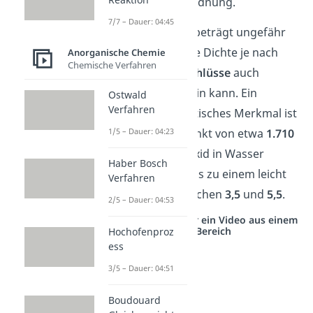
unregelmäßige
Anordnung.
7/7 – Dauer: 04:45
Die
Dichte
von
SiO
beträgt ungefähr
2
3
2,3 g/cm
, obwohl die Dichte je nach
Anorganische Chemie
Chemische Verfahren
Anzahl der
Lufteinschlüsse
auch
deutlich
niedriger
sein kann. Ein
Ostwald
Verfahren
weiteres charakteristisches Merkmal ist
der hohe Schmelzpunkt von etwa
1.710
1/5 – Dauer: 04:23
°C
. Wenn Siliciumdioxid in Wasser
Haber Bosch
verteilt wird, führt das zu einem leicht
Verfahren
sauren pH-Wert zwischen
3,5
und
5,5
.
2/5 – Dauer: 04:53
Studyflix vernetzt: Hier ein Video aus einem
anderen Bereich
Hochofenproz
ess
3/5 – Dauer: 04:51
Boudouard