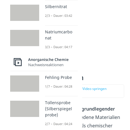
Silbernitrat
2/3 – Dauer: 03:42
Natriumcarbo
nat
3/3 – Dauer: 04:17
Anorganische Chemie
Nachweisreaktionen
Struktur und
Eigenschaften
Fehling Probe
1/7 – Dauer: 04:28
zur Stelle im Video springen
(00:41)
Tollensprobe
Siliciumdioxid ist ein
grundlegender
(Silberspiegel
probe)
Baustein
für verschiedene Materialien
2/7 – Dauer: 04:24
und Verbindungen. Als chemischer