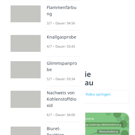
Flammenfärbu
ng
3/7 – Dauer: 04:56
Knallgasprobe
4/7 – Dauer: 03:43
Glimmspanpro
be
Potentiometrie
5/7 – Dauer: 03:34
Versuchsaufbau
Nachweis von
zur Stelle im Video springen
Kohlenstoffdio
(00:31)
xid
6/7 – Dauer: 04:00
Biuret-
Reaktion