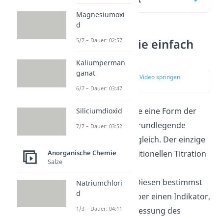
Magnesiumoxi
d
Potentiometrie einfach
5/7 – Dauer: 02:57
erklärt
Kaliumperman
ganat
zur Stelle im Video springen
(00:11)
6/7 – Dauer: 03:47
Da die Potentiometrie eine Form der
Siliciumdioxid
Titration ist, ist der grundlegende
7/7 – Dauer: 03:52
Ablauf der Titration gleich. Der einzige
Unterschied zur traditionellen Titration
Anorganische Chemie
Salze
ist die Erfassung des
Äquivalenzpunktes. Diesen bestimmst
Natriumchlori
d
du hier nicht mehr über einen Indikator,
1/3 – Dauer: 04:11
sondern durch die Messung des