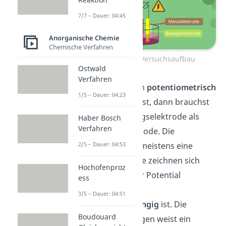
7/7 – Dauer: 04:45
Anorganische Chemie
Chemische Verfahren
Potentiometrie – Versuchsaufbau
Ostwald
Verfahren
Wenn du die Titration
potentiometrisch
1/5 – Dauer: 04:23
durchführen möchtest, dann brauchst
du sowohl eine Bezugselektrode als
Haber Bosch
Verfahren
auch eine Messelektrode. Die
Bezugselektrode ist meistens eine
2/5 – Dauer: 04:53
Elektrode 2. Art. Diese zeichnen sich
Hochofenproz
dadurch aus, dass ihr Potential
ess
konstant
und
nicht
3/5 – Dauer: 04:51
konzentrationsabhängig
ist. Die
Boudouard
Messelektrode dagegen weist ein