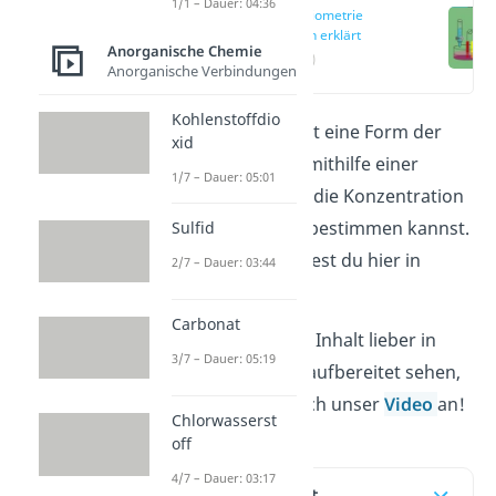
1/1 – Dauer: 04:36
Potentiometrie
einfach erklärt
Anorganische Chemie
(00:11)
Anorganische Verbindungen
Kohlenstoffdio
Die Potentiometrie ist eine Form der
xid
Titration, bei der du mithilfe einer
1/7 – Dauer: 05:01
Spannungsmessung
die Konzentration
deiner Probelösung bestimmen kannst.
Sulfid
Alle Details dazu findest du hier in
2/7 – Dauer: 03:44
unserem Artikel.
Carbonat
Willst du den ganzen Inhalt lieber in
3/7 – Dauer: 05:19
audiovisueller Form aufbereitet sehen,
schau dir doch einfach unser
Video
an!
Chlorwasserst
off
4/7 – Dauer: 03:17
Inhaltsübersicht