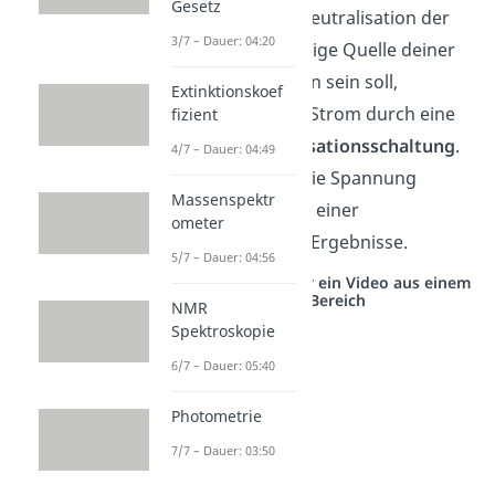
Gesetz
möchtest, dass die Neutralisation der
3/7 – Dauer: 04:20
Probelösung die einzige Quelle deiner
Potential-Änderungen sein soll,
Extinktionskoef
blockierst du diesen Strom durch eine
fizient
Spannungs-Kompensationsschaltung
.
4/7 – Dauer: 04:49
Über die kannst du die Spannung
Massenspektr
messen ohne Gefahr einer
ometer
Verfälschung deiner Ergebnisse.
5/7 – Dauer: 04:56
Studyflix vernetzt: Hier ein Video aus einem
anderen Bereich
NMR
Spektroskopie
6/7 – Dauer: 05:40
Photometrie
7/7 – Dauer: 03:50