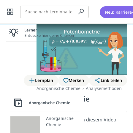
Suche
Neu: Karriere
Lernen lohnt sich!
Entdecke hier deine Chancen.
Lernplan
Merken
Link teilen
Anorganische Chemie
Analysemethoden
Potentiometrie
Anorganische Chemie
Anorganische
Wichtige Inhalte in diesem Video
Chemie