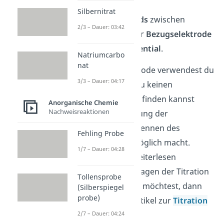
elektrochemischen
Silbernitrat
Potentialunterschieds
zwischen
2/3 – Dauer: 03:42
Maßlösung
und einer
Bezugselektrode
auf
konstantem Potential
.
Natriumcarbo
nat
Diese Titrationsmethode verwendest du
3/3 – Dauer: 04:17
immer dann, wenn du keinen
passenden Indikator finden kannst
Anorganische Chemie
Nachweisreaktionen
oder die starke Färbung der
Probelösung das Erkennen des
Fehling Probe
Farbumschlags unmöglich macht.
1/7 – Dauer: 04:28
Wenn du vor dem Weiterlesen
nochmals die Grundlagen der Titration
Tollensprobe
erläutert bekommen möchtest, dann
(Silberspiegel
probe)
schau dir unseren Artikel zur
Titration
an.
2/7 – Dauer: 04:24