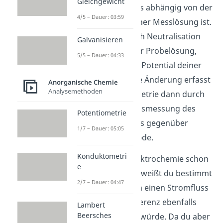
Gleichgewicht
Potential auf, welches abhängig von der
4/5 – Dauer: 03:59
Konzentration in deiner Messlösung ist.
Änderst du also durch Neutralisation
Galvanisieren
die Konzentration der Probelösung,
5/5 – Dauer: 04:33
ändert sich auch das Potential deiner
Messelektrode. Diese Änderung erfasst
Anorganische Chemie
Analysemethoden
du bei der Potentiometrie dann durch
die stetige Spannungsmessung des
Potentiometrie
konstanten Potentials gegenüber
1/7 – Dauer: 05:05
deiner Bezugselektrode.
Konduktometri
Wenn du dich mit Elektrochemie schon
e
gut auskennst, dann weißt du bestimmt
2/7 – Dauer: 04:47
auch, dass sich durch einen Stromfluss
diese Spannungsdifferenz ebenfalls
Lambert
Beersches
über die Zeit ändern würde. Da du aber