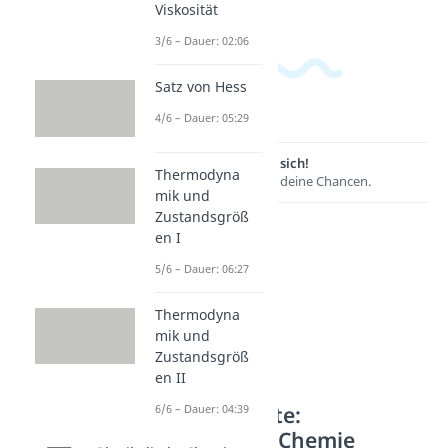
Viskosität
3/6 – Dauer: 02:06
Satz von Hess
4/6 – Dauer: 05:29
Lernen lohnt sich!
Thermodyna
Entdecke hier deine Chancen.
mik und
Zustandsgröß
en I
5/6 – Dauer: 06:27
Thermodyna
mik und
Zustandsgröß
en II
Weitere Inhalte:
6/6 – Dauer: 04:39
Physikalische Chemie