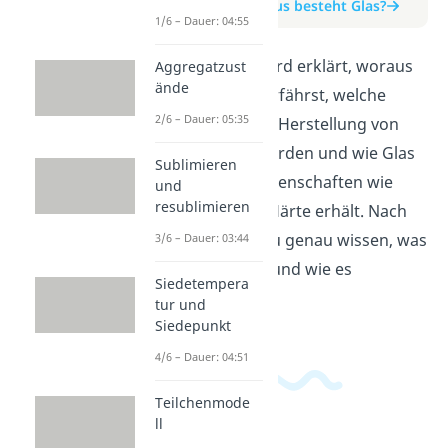
zum Beitrag: Woraus besteht Glas?
1/6 – Dauer: 04:55
In diesem Video wird erklärt, woraus
Aggregatzust
ände
Glas besteht. Du erfährst, welche
2/6 – Dauer: 05:35
Materialien für die Herstellung von
Glas verwendet werden und wie Glas
Sublimieren
seine typischen Eigenschaften wie
und
resublimieren
Transparenz und Härte erhält. Nach
dem Video wirst du genau wissen, was
3/6 – Dauer: 03:44
Glas eigentlich ist und wie es
Siedetempera
hergestellt wird.
tur und
Siedepunkt
4/6 – Dauer: 04:51
Teilchenmode
ll