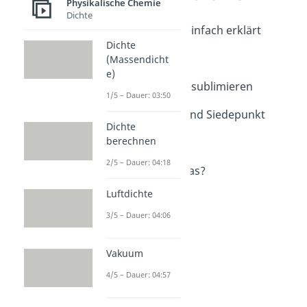
Physikalische Chemie
Aggregatzustände
Dichte
Aggregatzustand einfach erklärt
Dichte
Dauer: 04:55
Aggregatzustände
(Massendicht
e)
Dauer: 05:35
Sublimieren und resublimieren
1/5 – Dauer: 03:50
Dauer: 03:44
Siedetemperatur und Siedepunkt
Dichte
Dauer: 04:51
berechnen
Teilchenmodell
Dauer: 04:30
2/5 – Dauer: 04:18
Woraus besteht Glas?
Dauer: 04:34
Luftdichte
3/5 – Dauer: 04:06
Vakuum
4/5 – Dauer: 04:57