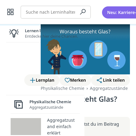
Suche
Neu: Karriere
Lernen lohnt sich!
Entdecke hier deine Chancen.
Lernplan
Merken
Link teilen
Physikalische Chemie
Aggregatzustände
Woraus besteht Glas?
Physikalische Chemie
(Video)
Aggregatzustände
Aggregatzust
Weitere Infos erhältst du im Beitrag
and einfach
zum Video
erklärt