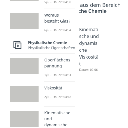
5/6 – Dauer: 04:30
Beliebte Inhalte aus dem Bereich
Physikalische Chemie
Woraus
besteht Glas?
Oberfläc
Viskositä
Kinemati
6/6 – Dauer: 04:34
henspan
t
sche und
nung
Dauer: 04:18
dynamis
Physikalische Chemie
Physikalische Eigenschaften
Dauer: 04:31
che
Viskositä
Oberflächens
t
pannung
Dauer: 02:06
1/6 – Dauer: 04:31
Viskosität
2/6 – Dauer: 04:18
Kinematische
und
dynamische