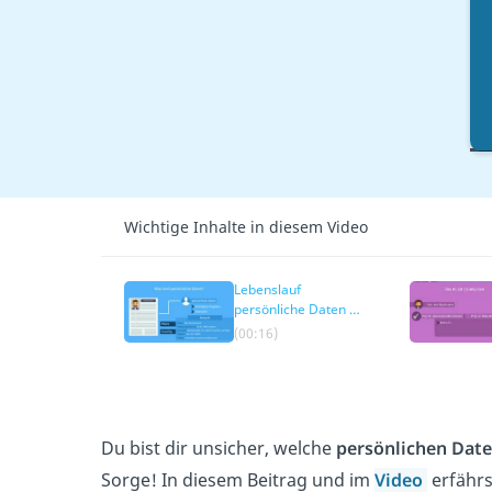
Ü
Wichtige Inhalte in diesem Video
Lebenslauf
persönliche Daten –
das Wichtigste
(00:16)
Du bist dir unsicher, welche
persönlichen Dat
Sorge! In diesem Beitrag und im
Video
erfähr