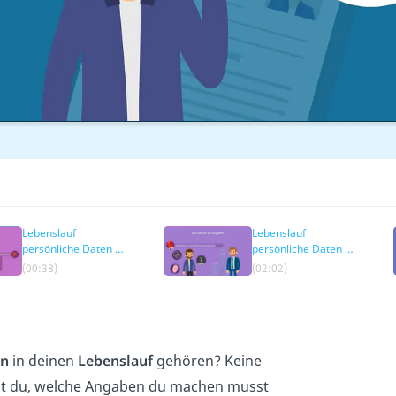
bersicht
Staatsangehörigkeit
Lebenslauf
Lebenslauf
persönliche Daten –
persönliche Daten –
Pflichtangaben
freiwillige Angaben
(00:38)
(02:02)
en
in deinen
Lebenslauf
gehören? Keine
st du, welche Angaben du machen musst