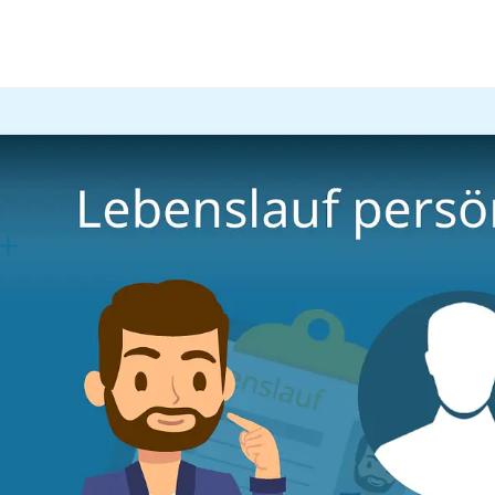
rrieretipps
Angaben im Lebenslauf
ebenslauf persönliche Dat
Lernplan