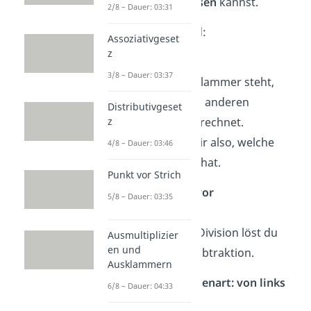
Aufgaben
sicher lösen
kannst.
2/8 – Dauer: 03:31
Die drei Regeln sind:
Assoziativgeset
z
1. Klammern zuerst
3/8 – Dauer: 03:37
Alles, was in einer Klammer steht,
wird immer vor den anderen
Distributivgeset
z
Rechenschritten gerechnet.
Klammern zeigen dir also, welche
4/8 – Dauer: 03:46
Rechnung Vorrang hat.
Punkt vor Strich
2. Punktrechnung vor
5/8 – Dauer: 03:35
Strichrechnung
Multiplikation und Division löst du
Ausmultiplizier
en und
vor Addition und Subtraktion.
Ausklammern
3. Bei gleicher Rechenart: von links
6/8 – Dauer: 04:33
nach rechts