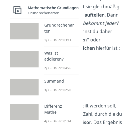
Kekse und möchtest sie gleichmäßig
Mathematische Grundlagen
Grundrechenarten
auf deine 4 Freunde
aufteilen
. Dann
fragst du:
Wie viele bekommt jeder?
Grundrechenar
Dieses Aufteilen nennst du daher
ten
auch „geteilt rechnen“ oder
1/7 – Dauer: 03:11
„dividieren“. Das
Zeichen
hierfür ist :
Was ist
oder ÷.
addieren?
➡️ Beispiele:
2/7 – Dauer: 04:26
36
:
6
=
6
Summand
120
:
4
=
30
3/7 – Dauer: 02:20
945
:
15
=
63
Die Zahl, die aufgeteilt werden soll,
Differenz
Mathe
heißt
Dividend
. Die Zahl, durch die du
4/7 – Dauer: 01:44
aufteilst, ist der
Divisor
. Das Ergebnis