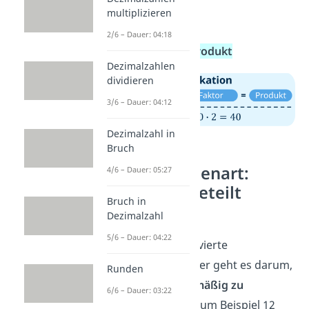
Produkt
.
multiplizieren
Kurz gesagt:
2/6 – Dauer: 04:18
Faktor
•
Faktor
=
Produkt
Dezimalzahlen
dividieren
3/6 – Dauer: 04:12
Dezimalzahl in
Bruch
4. Grundrechenart:
4/6 – Dauer: 05:27
Division — Geteilt
Bruch in
rechnen
Dezimalzahl
5/6 – Dauer: 04:22
Die
Division
ist die vierte
Grundrechenart. Hier geht es darum,
Runden
eine Menge
gleichmäßig zu
6/6 – Dauer: 03:22
verteilen
. Du hast zum Beispiel 12