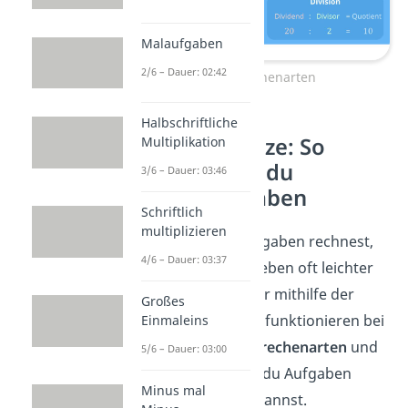
Malaufgaben
2/6 – Dauer: 02:42
Grundrechenarten
Halbschriftliche
Rechengesetze: So
Multiplikation
vereinfachst du
3/6 – Dauer: 03:46
Rechenaufgaben
Schriftlich
multiplizieren
Wenn du Matheaufgaben rechnest,
4/6 – Dauer: 03:37
kannst du dir das Leben oft leichter
machen — und zwar mithilfe der
Großes
Rechengesetze.
Sie funktionieren bei
Einmaleins
bestimmten
Grundrechenarten
und
5/6 – Dauer: 03:00
sorgen dafür, dass du Aufgaben
Minus mal
geschickter lösen
kannst.