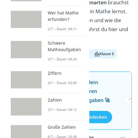
Die vier
Grundrechenarten
brauchst
du für alles, was du in Mathe lernst.
Wer hat Mathe
erfunden?
Wie sie funktionieren und wie die
Begriffe lauten, erfährst du hier und
2/7 – Dauer: 04:11
im
Video!
Schwere
Matheaufgaben
Klasse 3
Klasse 4
Klasse 5
3/7 – Dauer: 04:24
Ziffern
Jetzt neu: Teste dein
4/7 – Dauer: 03:09
Wissen mit unseren
kostenlosen Aufgaben 🚀
Zahlen
5/7 – Dauer: 04:12
Aufgaben entdecken
Große Zahlen
6/7 – Dauer: 03:38
Inhaltsübersicht