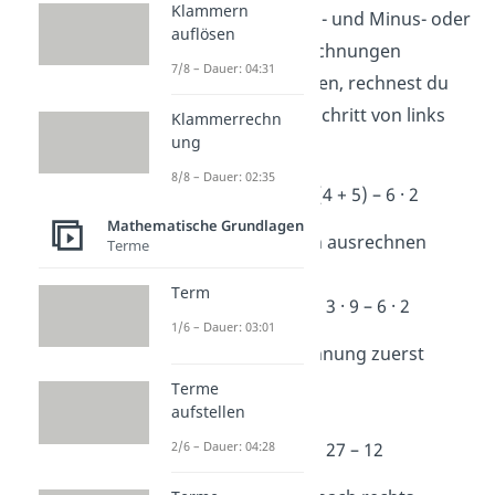
Klammern
Wenn mehrere Plus- und Minus- oder
auflösen
Mal- und Geteilt-Rechnungen
7/8 – Dauer: 04:31
hintereinanderstehen, rechnest du
einfach Schritt für Schritt von links
Klammerrechn
ung
nach rechts.
8/8 – Dauer: 02:35
➡️
Beispiel:
20 + 3 · (4 + 5) – 6 · 2
Mathematische Grundlagen
Schritt 1: Klammern ausrechnen
Terme
4 + 5 = 9
Term
→
Übrig bleibt: 20 + 3 · 9 – 6 · 2
1/6 – Dauer: 03:01
Schritt 2: Punktrechnung zuerst
3 · 9 = 27
Terme
aufstellen
6 · 2 = 12
2/6 – Dauer: 04:28
→
Übrig bleibt: 20 + 27 – 12