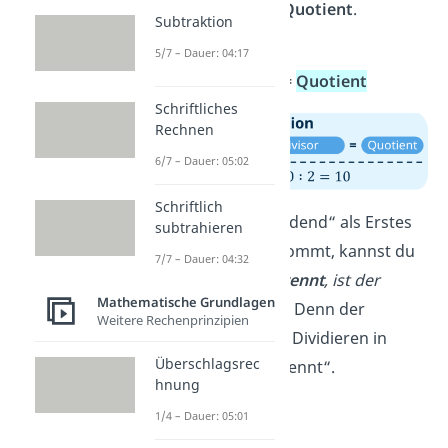
der Teilung ist der
Quotient
.
Subtraktion
Es heißt also:
5/7 – Dauer: 04:17
Dividend
:
Divisor
=
Quotient
Schriftliches
Rechnen
6/7 – Dauer: 05:02
Schriftlich
Tipp:
Dass der „Dividend“ als Erstes
subtrahieren
bei den Begriffen kommt, kannst du
7/7 – Dauer: 04:32
dir mit
„Was man
trennt
, ist der
Mathematische Grundlagen
Dividend
.“
merken. Denn der
Weitere Rechenprinzipien
Dividend wird beim Dividieren in
Überschlagsrec
mehrere Teile „getrennt“.
hnung
1/4 – Dauer: 05:01