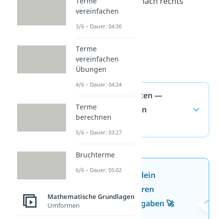
Schritt 3: Von links nach rechts
Terme
vereinfachen
rechnen
3/6 – Dauer: 04:30
20 + 27 = 47
47 – 12 = 35
Terme
vereinfachen
→
Ergebnis: 35
Übungen
4/6 – Dauer: 04:24
Grundrechenarten —
Terme
häufigste Fragen
berechnen
(ausklappen)
5/6 – Dauer: 03:27
Bruchterme
6/6 – Dauer: 05:02
Jetzt neu: Teste dein
Wissen mit unseren
Mathematische Grundlagen
kostenlosen Aufgaben 🚀
Umformen