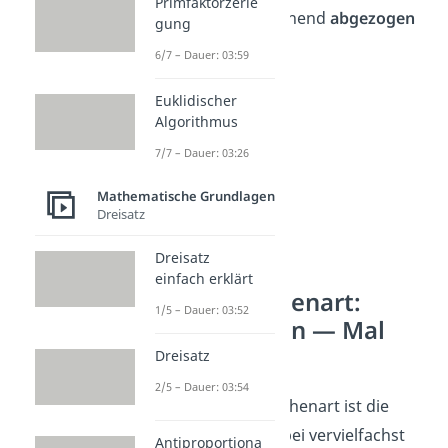
Primfaktorzerle
von ihm der Subtrahend
abgezogen
gung
wird.
6/7 – Dauer: 03:59
Euklidischer
Algorithmus
7/7 – Dauer: 03:26
Mathematische Grundlagen
Dreisatz
Dreisatz
einfach erklärt
3. Grundrechenart:
1/5 – Dauer: 03:52
Multiplikation — Mal
rechnen
Dreisatz
2/5 – Dauer: 03:54
Die dritte Grundrechenart ist die
Multiplikation
. Dabei vervielfachst
Antiproportiona