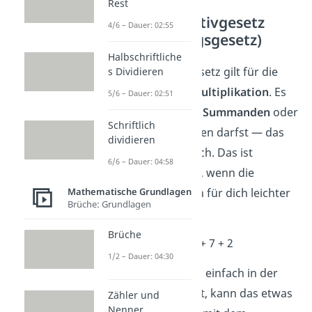
Rest
Das Kommutativgesetz
4/6 – Dauer: 02:55
(Vertauschungsgesetz)
Halbschriftliche
Das Kommutativgesetz gilt für die
s Dividieren
Addition
und die
Multiplikation
. Es
5/6 – Dauer: 02:51
besagt, dass du die
Summanden
oder
Schriftlich
Faktoren vertauschen darfst — das
dividieren
Ergebnis bleibt gleich. Das ist
6/6 – Dauer: 04:58
besonders hilfreich, wenn die
vertauschte Version für dich leichter
Mathematische Grundlagen
Brüche: Grundlagen
zu rechnen ist.
Brüche
➡️
Beispiel:
23 + 18 + 7 + 2
1/2 – Dauer: 04:30
Wenn du die Zahlen einfach in der
Reihenfolge nimmst, kann das etwas
Zähler und
Nenner