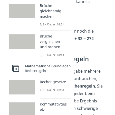
Teilaufgaben bauen kannst:
Brüche
gleichnamig
8 · 20 =
160
machen
8 · 4 =
32
2/3 – Dauer: 02:51
Jetzt addierst du nur noch die
Brüche
Teilergebnisse:
240 + 32 = 272
vergleichen
und ordnen
3/3 – Dauer: 04:43
Die Rechenregeln
Mathematische Grundlagen
Rechenregeln
Sobald in einer Aufgabe mehrere
Grundrechenarten auftauchen,
Rechengesetze
brauchst du die
Rechenregeln
. Sie
1/8 – Dauer: 03:58
sorgen dafür, dass jeder beim
Rechnen auf dasselbe Ergebnis
Kommutativges
kommt und du auch schwierige
etz