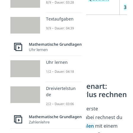
8/9 – Dauer: 03:28
3
Textaufgaben
9/9 – Dauer: 04:39
Mathematische Grundlagen
Uhr lernen
Uhr lernen
1/2 – Dauer: 04:18
1. Grundrechenart:
Dreiviertelstun
Addition — Plus rechnen
de
2/2 – Dauer: 03:06
Die
Addition
ist die erste
Grundrechenart. Dabei rechnest du
Mathematische Grundlagen
Zahlenlehre
zwei oder mehr
Zahlen
mit einem