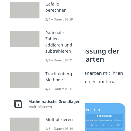
Gefälle
berechnen
2/4 – Dauer: 03:59
Rationale
Zahlen
addieren und
Zusammenfassung der
subtrahieren
Grundrechenarten
3/4 – Dauer: 04:21
Alle vier
Grundrechenarten
mit ihren
Trachtenberg
Methode
Begriffen
findest du hier nochmal
4/4 – Dauer: 03:31
zusammengefasst:
Mathematische Grundlagen
Multiplizieren
Multiplizieren
1/6 – Dauer: 03:44