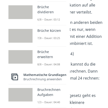
wie du eine Multiplikation auf alle
Brüche
Zahlen in der Klammer verteilst.
dividieren
6/8 – Dauer: 03:12
Im Gegensatz zu den anderen beiden
Rechengesetzen gilt es nur, wenn
Brüche kürzen
eine Multiplikation mit einer Addition
7/8 – Dauer: 03:25
oder Subtraktion kombiniert ist.
Brüche
➡️
Beispiel:
8 · (20 + 4)
erweitern
Wenn du möchtest, kannst du die
8/8 – Dauer: 04:08
Klammer zuerst ausrechnen. Dann
Mathematische Grundlagen
müsstest du aber 8 mal 24 rechnen:
Bruchrechnung anwenden
20 + 4 = 24
→
8 · 24
Bruchrechnen
Aufgaben
Mit dem Distributivgesetz geht es
leichter, weil du dir kleinere
1/3 – Dauer: 04:40