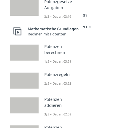
Potenzgesetze
Subtraktion
Aufgaben
Dauer: 04:17
Schriftliches Rechnen
3/3 – Dauer: 03:19
Dauer: 05:02
Schriftlich subtrahieren
Mathematische Grundlagen
Dauer: 04:32
Rechnen mit Potenzen
Potenzen
berechnen
1/5 – Dauer: 03:51
Potenzregeln
2/5 – Dauer: 03:52
Potenzen
addieren
3/5 – Dauer: 02:58
Potenzen