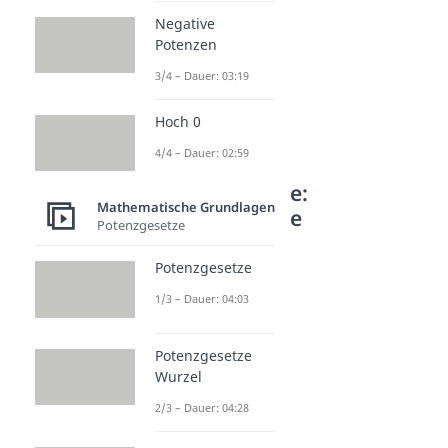
Negative
Potenzen
3/4 – Dauer: 03:19
Hoch 0
4/4 – Dauer: 02:59
Weitere Inhalte:
Mathematische Grundlagen
Mathematische
Potenzgesetze
Grundlagen
Potenzgesetze
Grundrechenarten
Grundrechenarten
1/3 – Dauer: 04:03
Dauer: 03:11
Was ist addieren?
Potenzgesetze
Dauer: 04:26
Summand
Wurzel
Dauer: 02:20
2/3 – Dauer: 04:28
Differenz Mathe
Dauer: 01:44