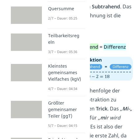
abziehst, nennt sich
Subtrahend
. Das
Quersumme
Ergebnis dieser Rechnung ist die
2/7 – Dauer: 05:25
Differenz.
Du sagst also:
Teilbarkeitsreg
eln
Minuend
–
Subtrahend
=
Differenz
3/7 – Dauer: 05:36
Kleinstes
gemeinsames
Vielfaches (kgV)
4/7 – Dauer: 04:34
Tipp:
Um dir die Reihenfolge der
Begriffe bei der Subtraktion zu
Größter
merken, gibt es einen
Trick
. Das
„
Mi-
„
gemeinsamer
Teiler (ggT)
in „Minuend“ steht für
„
mi
r wird
5/7 – Dauer: 04:15
etwas abgezogen“
. Es ist also der
erste Begriff bzw. die erste Zahl, da