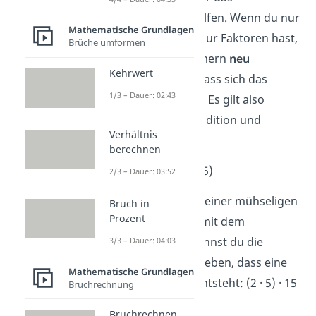
Assoziativgesetz helfen. Wenn du nur
Mathematische Grundlagen
Summanden oder nur Faktoren hast,
Brüche umformen
darfst du die Klammern
neu
Kehrwert
gruppieren
, ohne dass sich das
1/3 – Dauer: 02:43
Ergebnis verändert. Es gilt also
ebenfalls nur für Addition und
Verhältnis
Multiplikation.
berechnen
➡️
Beispiel:
2 · (5 · 15)
2/3 – Dauer: 03:52
15 mal 5 sieht nach einer mühseligen
Bruch in
Prozent
Aufgabe aus. Aber mit dem
Assoziativgesetz kannst du die
3/3 – Dauer: 04:03
Klammer so verschieben, dass eine
Mathematische Grundlagen
leichte Rechnung entsteht: (2 · 5) · 15
Bruchrechnung
→
(2 · 5) ergibt 10
Bruchrechnen