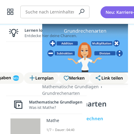
Suche
Neu: Karriere
Lernen lohnt sich!
Entdecke hier deine Chancen.
gaben
Lernplan
Merken
Link teilen
NEU
Mathematische Grundlagen
Grundrechenarten
Grundrechenarten
Mathematische Grundlagen
Was ist Mathe?
Übersicht
Kopfrechnen
Mathe
1/7 – Dauer: 04:40