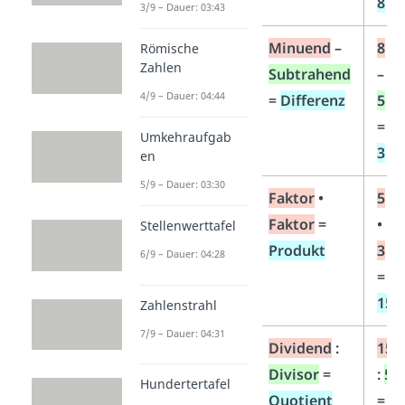
8
3/9 – Dauer: 03:43
Subtraktion
Minuend
–
8
Römische
Zahlen
(minus
Subtrahend
–
4/9 – Dauer: 04:44
rechnen)
=
Differenz
5
=
Umkehraufgab
3
en
5/9 – Dauer: 03:30
Multiplikation
Faktor
•
5
(mal rechnen)
Faktor
=
•
Stellenwerttafel
Produkt
3
6/9 – Dauer: 04:28
=
15
Zahlenstrahl
7/9 – Dauer: 04:31
Division
Dividend
:
15
(geteilt
Divisor
=
:
5
Hundertertafel
rechnen)
Quotient
=