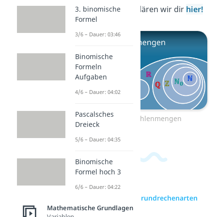
unterscheidest, erklären wir dir
hier!
3. binomische
Formel
3/6 – Dauer: 03:46
Binomische
Formeln
Aufgaben
4/6 – Dauer: 04:02
Pascalsches
Zum Video: Zahlenmengen
Dreieck
5/6 – Dauer: 04:35
Binomische
Formel hoch 3
6/6 – Dauer: 04:22
zur Videoseite: Grundrechenarten
Mathematische Grundlagen
Variablen