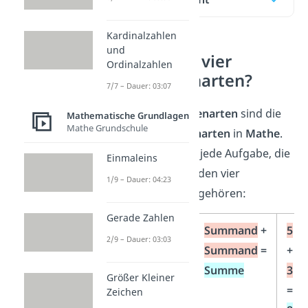
Kardinalzahlen
und
Was sind die vier
Ordinalzahlen
Grundrechenarten?
7/7 – Dauer: 03:07
Die vier
Grundrechenarten
sind die
Mathematische Grundlagen
Mathe Grundschule
wichtigsten Rechenarten
in
Mathe
.
Du brauchst sie für jede Aufgabe, die
Einmaleins
du lösen musst. Zu den vier
1/9 – Dauer: 04:23
Grundrechenarten gehören:
Gerade Zahlen
Addition
Summand
+
5
2/9 – Dauer: 03:03
(plus rechnen)
Summand
=
+
Summe
3
Größer Kleiner
=
Zeichen