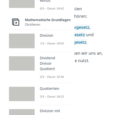
Minus
Zu den drei wichtigsten
6/6 – Dauer: 04:42
Rechengesetzen gehören:
Mathematische Grundlagen
Dividieren
das
Kommutativgesetz,
das
Assoziativgesetz
und
Division
das
Distributivgesetz.
1/6 – Dauer: 04:05
Im Folgenden schauen wir uns an,
Dividend
wie du diese Gesetze nutzt.
Divisor
Quotient
2/6 – Dauer: 02:46
Quotienten
3/6 – Dauer: 04:23
Division mit