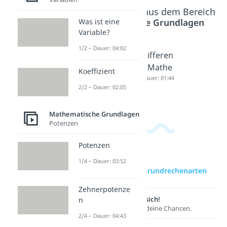
Beliebte Inhalte aus dem Bereich
Mathematische Grundlagen
Was ist eine
Variable?
1/2 – Dauer: 04:02
Was ist
Summan
Differen
addieren
d
z Mathe
Koeffizient
?
Dauer: 02:20
Dauer: 01:44
2/2 – Dauer: 02:05
Dauer: 04:26
Mathematische Grundlagen
Potenzen
Potenzen
1/4 – Dauer: 03:52
zur Videoseite: Grundrechenarten
Zehnerpotenze
Lernen lohnt sich!
n
Entdecke hier deine Chancen.
2/4 – Dauer: 04:43