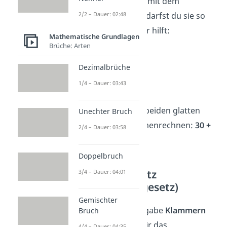
mühsam sein. Aber mit dem
Kommutativgesetz darfst du sie so
2/2 – Dauer: 02:48
anordnen, wie es dir hilft:
Mathematische Grundlagen
Brüche: Arten
23 + 7 + 18 + 2
Dezimalbrüche
→
23 + 7 ergibt 30
1/4 – Dauer: 03:43
→
18 + 2 ergibt 20
Jetzt kannst du die beiden glatten
Unechter Bruch
Ergebnisse zusammenrechnen:
30 +
2/4 – Dauer: 03:58
20 = 50
Doppelbruch
Assoziativgesetz
3/4 – Dauer: 04:01
(Verbindungsgesetz)
Gemischter
Sobald in einer Aufgabe
Klammern
Bruch
auftauchen, kann dir das
4/4 – Dauer: 04:35