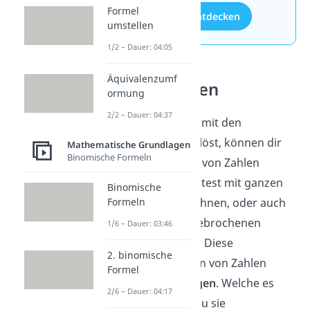
Formel
Aufgaben entdecken
umstellen
1/2 – Dauer: 04:05
Äquivalenzumf
Zahlenmengen
ormung
2/2 – Dauer: 04:37
Wenn du Aufgaben mit den
Grundrechenarten löst, können dir
Mathematische Grundlagen
Binomische Formeln
verschiedene Arten von Zahlen
begegnen. Du könntest mit ganzen
Binomische
Formeln
Zahlen wie 2 + 3 rechnen, oder auch
mit sogenannten gebrochenen
1/6 – Dauer: 03:46
Zahlen wie 1,5 + 1,2. Diese
2. binomische
verschiedenen Arten von Zahlen
Formel
heißen
Zahlenmengen
. Welche es
2/6 – Dauer: 04:17
noch gibt und wie du sie