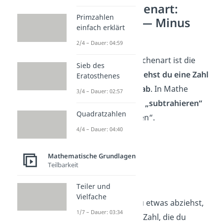
2. Grundrechenart:
Primzahlen
Subtraktion — Minus
einfach erklärt
rechnen
2/4 – Dauer: 04:59
Die zweite Grundrechenart ist die
Sieb des
Subtraktion.
Hier
ziehst du eine Zahl
Eratosthenes
von einer anderen ab
. In Mathe
3/4 – Dauer: 02:57
nennst du das auch
„subtrahieren“
Quadratzahlen
oder „Minus rechnen“.
4/4 – Dauer: 04:40
➡️ Beispiele:
10
–
3
=
7
Mathematische Grundlagen
Teilbarkeit
24
–
12
=
12
200
–
85
=
115
Teiler und
Vielfache
Die Zahl, von der du etwas abziehst,
1/7 – Dauer: 03:34
heißt
Minuend
. Die Zahl, die du