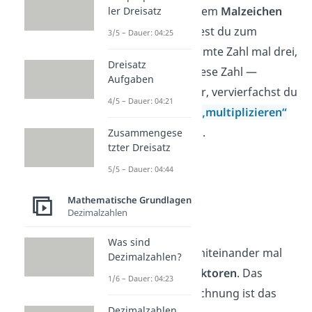
du eine Zahl mit einem
Malzeichen
ler Dreisatz
wie • oder ×. Rechnest du zum
3/5 – Dauer: 04:25
Beispiel eine bestimmte Zahl mal drei,
Dreisatz
verdreifachst
du diese Zahl —
Aufgaben
rechnest du mal vier, vervierfachst du
4/5 – Dauer: 04:21
sie. Das heißt auch
„multiplizieren“
oder „mal rechnen“.
Zusammengese
tzter Dreisatz
➡️ Beispiele:
5/5 – Dauer: 04:44
3
•
4
=
12
Mathematische Grundlagen
15
•
3
=
45
Dezimalzahlen
110
•
5
‎=
550
Was sind
Die Zahlen, die du miteinander mal
Dezimalzahlen?
nimmst, sind die
Faktoren
. Das
1/6 – Dauer: 04:23
Ergebnis der Malrechnung ist das
Dezimalzahlen