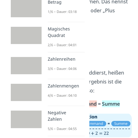
Pluszeichen
zusammen. Das nennst
Betrag
du auch
„addieren“
oder „Plus
1/6 – Dauer: 03:18
rechnen“.
Magisches
➡️ Beispiele:
Quadrat
6
+
4
=
10
2/6 – Dauer: 04:01
12
+
15
=
27
123
Zahlenreihen
+
290
=
413
3/6 – Dauer: 04:06
Die Zahlen, die du addierst, heißen
Summanden
. Das Ergebnis ist die
Zahlenmengen
Summe
. Es heißt also:
4/6 – Dauer: 04:10
Summand
+
Summand
=
Summe
Negative
Zahlen
5/6 – Dauer: 04:55