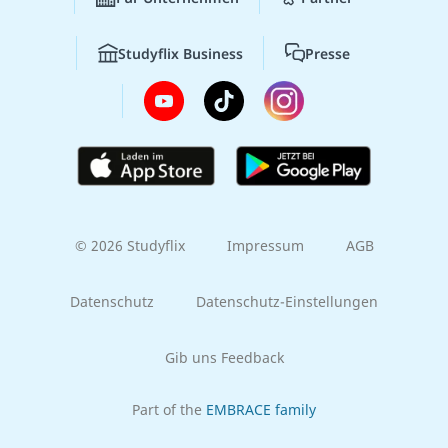
Studyflix Business
Presse
© 2026 Studyflix
Impressum
AGB
Datenschutz
Datenschutz-Einstellungen
Gib uns Feedback
Part of the
EMBRACE family