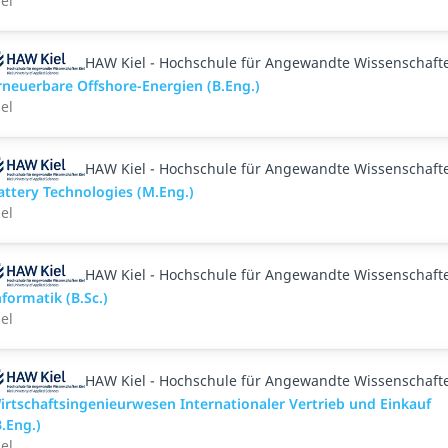
iel
HAW Kiel - Hochschule für Angewandte Wissenschaft
rneuerbare Offshore-Energien (B.Eng.)
iel
HAW Kiel - Hochschule für Angewandte Wissenschaft
attery Technologies (M.Eng.)
iel
HAW Kiel - Hochschule für Angewandte Wissenschaft
nformatik (B.Sc.)
iel
HAW Kiel - Hochschule für Angewandte Wissenschaft
irtschaftsingenieurwesen Internationaler Vertrieb und Einkauf
B.Eng.)
iel