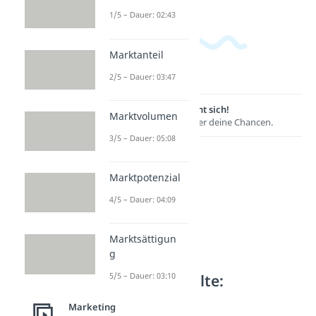
1/5 – Dauer: 02:43
Marktanteil
2/5 – Dauer: 03:47
Lernen lohnt sich!
Marktvolumen
Entdecke hier deine Chancen.
3/5 – Dauer: 05:08
Marktpotenzial
4/5 – Dauer: 04:09
Marktsättigun
g
Weitere Inhalte:
5/5 – Dauer: 03:10
Marketing
Marketing