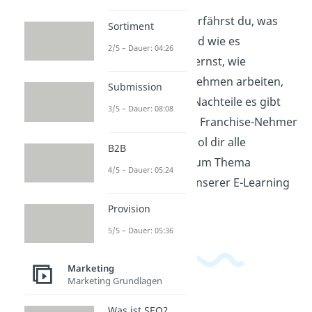
In diesem Video erfährst du, was
Sortiment
Franchising ist und wie es
2/5 – Dauer: 04:26
funktioniert. Du lernst, wie
Franchise-Unternehmen arbeiten,
Submission
welche Vor- und Nachteile es gibt
3/5 – Dauer: 08:08
und wie du selbst Franchise-Nehmer
werden kannst. Hol dir alle
B2B
wichtigen Infos zum Thema
4/5 – Dauer: 05:24
Franchising auf unserer E-Learning
Plattform!
Provision
5/5 – Dauer: 05:36
Marketing
Marketing Grundlagen
Was ist SEO?