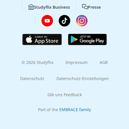
Studyflix Business
Presse
© 2026 Studyflix
Impressum
AGB
Datenschutz
Datenschutz-Einstellungen
Gib uns Feedback
Part of the
EMBRACE family