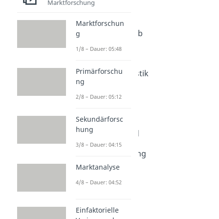
Distributionspolitik
Marktforschung
Direkter Vertrieb
Marktforschun
Dauer: 04:41
Indirekter Vertrieb
g
Dauer: 04:30
1/8 – Dauer: 05:48
Franchising
Dauer: 04:42
Primärforschu
Distributionslogistik
ng
Dauer: 04:24
Push Strategie
2/8 – Dauer: 05:12
Dauer: 04:28
Pull Strategie
Sekundärforsc
Dauer: 03:52
hung
Distributionsgrad
Dauer: 05:07
3/8 – Dauer: 04:15
Vertriebsmarketing
Dauer: 03:25
Marktanalyse
4/8 – Dauer: 04:52
Einfaktorielle