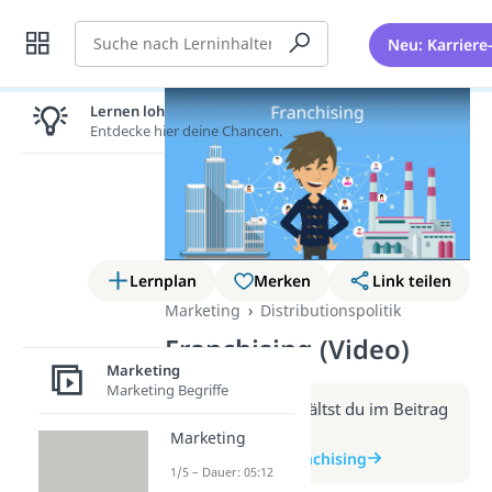
Suche
Neu: Karriere
Lernen lohnt sich!
Entdecke hier deine Chancen.
Lernplan
Merken
Link teilen
Marketing
Distributionspolitik
Franchising (Video)
Marketing
Marketing Begriffe
Weitere Infos erhältst du im Beitrag
zum Video
Marketing
zum Beitrag: Franchising
1/5 – Dauer: 05:12