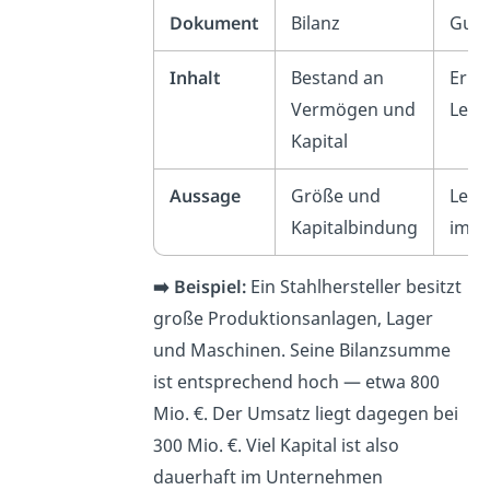
Dokument
Bilanz
GuV
Inhalt
Bestand an
Erlö
Vermögen und
Leis
Kapital
Aussage
Größe und
Leis
Kapitalbindung
im Z
➡️ Beispiel:
Ein Stahlhersteller besitzt
große Produktionsanlagen, Lager
und Maschinen. Seine Bilanzsumme
ist entsprechend hoch — etwa 800
Mio. €. Der Umsatz liegt dagegen bei
300 Mio. €. Viel Kapital ist also
dauerhaft im Unternehmen