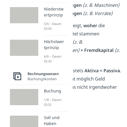
➡️Anlagevermögen
(z. B. Maschinen)
Niederstw
+
Umlaufvermögen
(z. B. Vorräte)
ertprinzip
5/6 – Dauer:
2. Passiva:
Sie zeigt,
woher
die
03:59
finanziellen Mittel stammen
➡️Eigenkapital
(z. B.
Höchstwer
tprinzip
Gewinnrücklagen)
+
Fremdkapital
(z.
6/6 – Dauer:
B. Kredite)
02:35
Wichtig:
Es gilt stets
Aktiva = Passiva
.
Rechnungswesen
Denn es ist nicht möglich Geld
Buchungskonten
auszugeben, das nicht irgendwoher
Buchung
stammt.
1/8 – Dauer:
03:52
Soll und
Haben