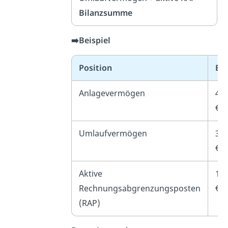
Bilanzsumme
➡️Beispiel
Position
Be
Anlagevermögen
48
€
Umlaufvermögen
36
€
Aktive
10.
Rechnungsabgrenzungsposten
€
(RAP)