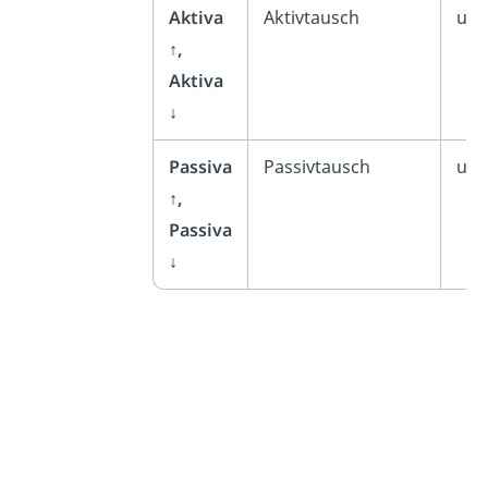
Aktiva
Aktivtausch
unv
↑,
Aktiva
↓
Passiva
Passivtausch
unv
↑,
Passiva
↓