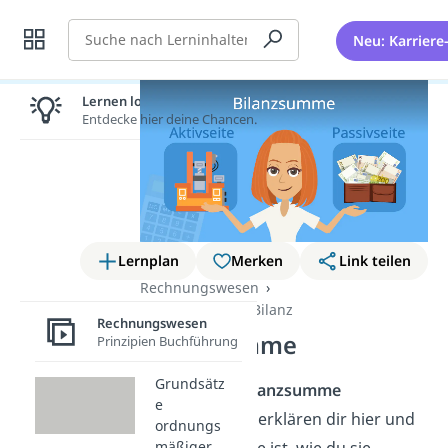
Suche
Neu: Karriere
Lernen lohnt sich!
Entdecke hier deine Chancen.
Lernplan
Merken
Link teilen
Rechnungswesen
Grundlagen der Bilanz
Rechnungswesen
Bilanzsumme
Prinzipien Buchführung
Grundsätz
Du willst die
Bilanzsumme
e
verstehen? Wir erklären dir h
ier und
ordnungs
im
Video
was sie ist, wie du sie
mäßiger