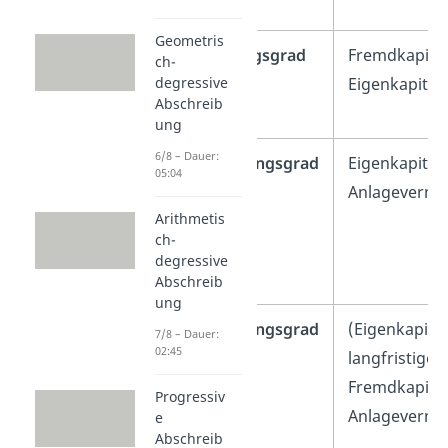
Geometris
Verschuldungsgrad
Fremdkapital
ch-
Eigenkapital
degressive
Abschreib
ung
6/8 – Dauer:
Anlagedeckungsgrad
Eigenkapital 
05:04
I
Anlageverm
Arithmetis
ch-
degressive
Abschreib
ung
Anlagedeckungsgrad
(Eigenkapital
7/8 – Dauer:
02:45
II
langfristiges
Fremdkapital
Progressiv
Anlageverm
e
Abschreib