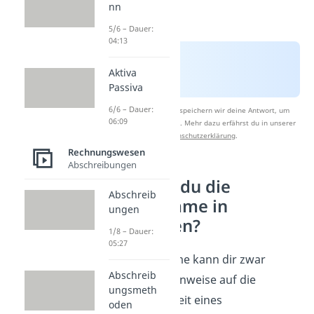
nn
5/6 – Dauer:
04:13
Aktiva
Passiva
6/6 – Dauer:
Nach Beantwortung speichern wir deine Antwort, um
06:09
Studyflix zu verbessern. Mehr dazu erfährst du in unserer
Datenschutzerklärung
.
Rechnungswesen
Abschreibungen
Wie nutzt du die
Abschreib
Bilanzsumme in
ungen
Kennzahlen?
1/8 – Dauer:
05:27
Die Bilanzsumme kann dir zwar
Abschreib
schon einige Hinweise auf die
ungsmeth
Wirtschaftlichkeit eines
oden