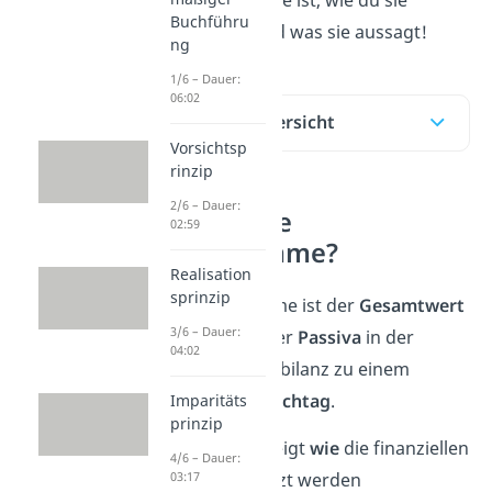
Buchführu
berechnest und was sie aussagt!
ng
1/6 – Dauer:
06:02
Inhaltsübersicht
Vorsichtsp
rinzip
2/6 – Dauer:
Was ist die
02:59
Bilanzsumme?
Realisation
sprinzip
Die Bilanzsumme ist der
Gesamtwert
3/6 – Dauer:
aller
Aktiva
oder
Passiva
in der
04:02
Unternehmensbilanz zu einem
bestimmten
Stichtag
.
Imparitäts
prinzip
1. Aktiva:
Sie zeigt
wie
die finanziellen
4/6 – Dauer:
Mittel eingesetzt werden
03:17