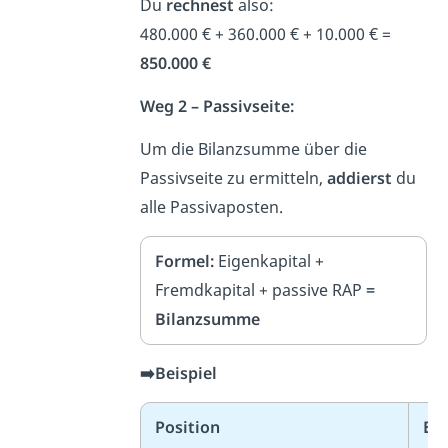
Du
rechnest
also:
480.000 € + 360.000 € + 10.000 € =
850.000 €
Weg 2 – Passivseite:
Um die Bilanzsumme über die
Passivseite zu ermitteln,
addierst
du
alle Passivaposten.
Formel:
Eigenkapital +
Fremdkapital + passive RAP
=
Bilanzsumme
➡️Beispiel
Position
Be