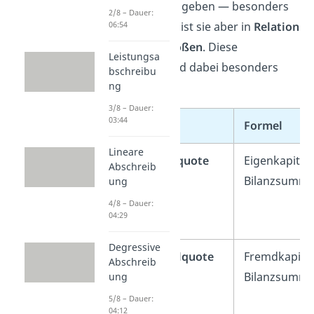
Unternehmens geben — besonders
2/8 – Dauer:
aussagekräftig ist sie aber in
Relation
06:54
zu anderen Größen
. Diese
Leistungsa
Kennzahlen
sind dabei besonders
bschreibu
ng
relevant
:
3/8 – Dauer:
03:44
Kennzahl
Formel
Lineare
Eigenkapitalquote
Eigenkapital 
Abschreib
Bilanzsumm
ung
4/8 – Dauer:
04:29
Degressive
Fremdkapitalquote
Fremdkapital
Abschreib
Bilanzsumm
ung
5/8 – Dauer:
04:12