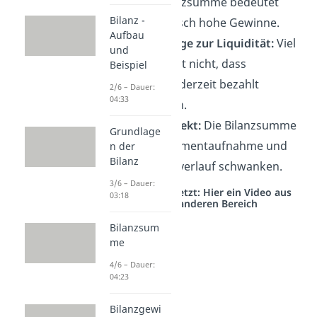
Eine hohe Bilanzsumme bedeutet
Bilanz -
nicht automatisch hohe Gewinne.
Aufbau
✗
Keine Aussage zur Liquidität:
Viel
und
Vermögen heißt nicht, dass
Beispiel
Rechnungen jederzeit bezahlt
2/6 – Dauer:
04:33
werden können.
✗
Stichtagseffekt:
Die Bilanzsumme
Grundlage
ist nur eine Momentaufnahme und
n der
Bilanz
kann im Jahresverlauf schwanken.
3/6 – Dauer:
Studyflix vernetzt: Hier ein Video aus
03:18
einem anderen Bereich
Bilanzsum
me
4/6 – Dauer:
04:23
Bilanzgewi