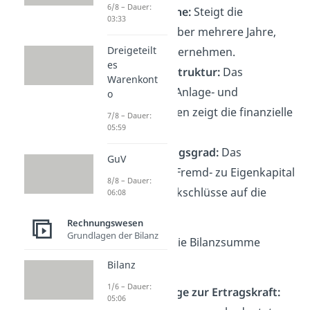
6/8 – Dauer:
✓
Zeitvergleiche:
Steigt die
03:33
Bilanzsumme über mehrere Jahre,
Dreigeteilt
wächst das Unternehmen.
es
✓
Vermögensstruktur:
Das
Warenkont
Verhältnis von Anlage- und
o
Umlaufvermögen zeigt die finanzielle
7/8 – Dauer:
05:59
Flexibilität.
✓
Verschuldungsgrad:
Das
GuV
Verhältnis von Fremd- zu Eigenkapital
8/8 – Dauer:
ermöglicht Rückschlüsse auf die
06:08
Verschuldung.
Rechnungswesen
Grundlagen der Bilanz
Trotzdem hat die Bilanzsumme
Grenzen
:
Bilanz
1/6 – Dauer:
✗
Keine Aussage zur Ertragskraft:
05:06