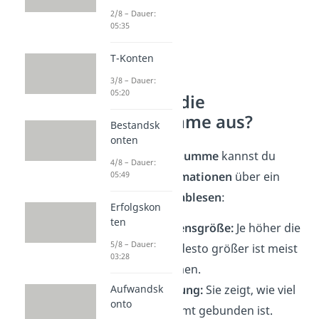
2/8 – Dauer:
05:35
T-Konten
3/8 – Dauer:
05:20
Was sagt die
Bilanzsumme aus?
Bestandsk
onten
Aus der
Bilanzsumme
kannst du
4/8 – Dauer:
folgende
Informationen
über ein
05:49
Unternehmen
ablesen
:
Erfolgskon
ten
✓
Unternehmensgröße:
Je höher die
5/8 – Dauer:
Bilanzsumme, desto größer ist meist
03:28
das Unternehmen.
✓
Kapitalbindung:
Sie zeigt, wie viel
Aufwandsk
onto
Kapital insgesamt gebunden ist.