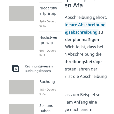
degressiven Afa
Niederstw
ertprinzip
Die degressive Abschreibung gehört,
5/6 – Dauer:
genau wie die
lineare Abschreibung
03:59
und die
Leistungsabschreibung
zu
Höchstwer
den Methoden der
planmäßigen
tprinzip
Abschreibung
. Wichtig ist, dass bei
6/6 – Dauer:
der degressiven Abschreibung die
02:35
jährlichen Abschreibungsbeträge
Rechnungswesen
sinken.
In den ersten Jahren der
Buchungskonten
Nutzungsdauer
ist die Abschreibung
Buchung
also höher.
1/8 – Dauer:
Du kannst dir das zum Beispiel so
03:52
vorstellen, dass am Anfang eine
Soll und
große
Nachfrage
nach einem
Haben