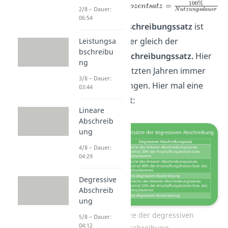
2/8 – Dauer:
06:54
Der
lineare Abschreibungssatz
ist
aber nicht immer gleich der
Leistungsa
bschreibu
degressive Abschreibungssatz.
Hier
ng
gab es in den letzten Jahren immer
3/8 – Dauer:
wieder Änderungen. Hier mal eine
03:44
kurze Übersicht:
Lineare
Abschreib
ung
4/8 – Dauer:
04:29
Degressive
Abschreib
ung
Höchstsätze der degressiven
5/8 – Dauer:
04:12
Abschreibung