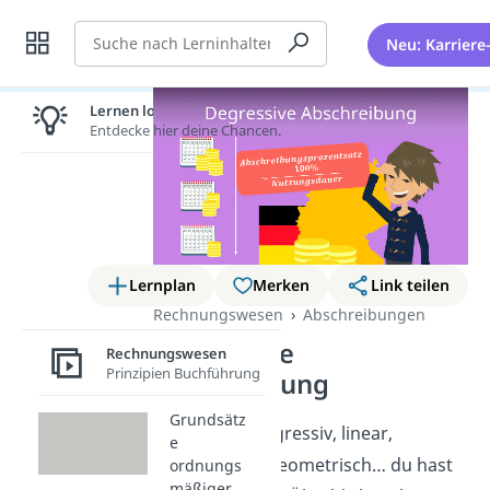
Suche
Neu: Karriere
Lernen lohnt sich!
Entdecke hier deine Chancen.
Lernplan
Merken
Link teilen
Rechnungswesen
Abschreibungen
Degressive
Rechnungswesen
Prinzipien Buchführung
Abschreibung
Grundsätz
Degressiv, progressiv, linear,
e
arithmetisch, geometrisch… du hast
ordnungs
mäßiger