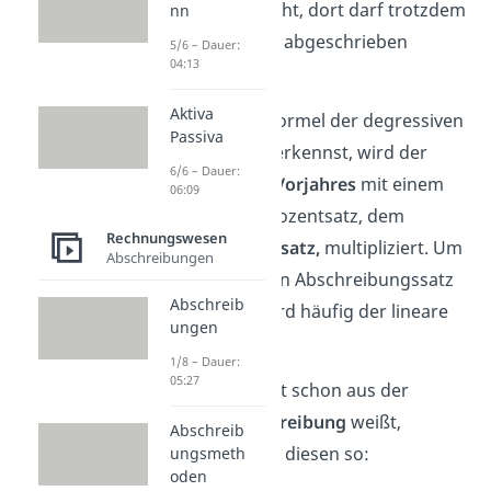
das Handelsrecht, dort darf trotzdem
nn
noch degressiv abgeschrieben
5/6 – Dauer:
04:13
werden.
Aktiva
Wie du in der Formel der degressiven
Passiva
Abschreibung erkennst, wird der
6/6 – Dauer:
Buchwert des Vorjahres
mit einem
06:09
bestimmten Prozentsatz, dem
Rechnungswesen
Abschreibungssatz,
multipliziert. Um
Abschreibungen
den degressiven Abschreibungssatz
Abschreib
zu ermitteln wird häufig der lineare
ungen
benötigt.
1/8 – Dauer:
05:27
Wie du vielleicht schon aus der
linearen Abschreibung
weißt,
Abschreib
berechnet man diesen so:
ungsmeth
oden