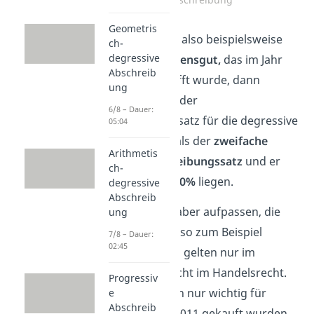
Geometris
Handelt es sich also beispielsweise
ch-
degressive
um ein
Vermögensgut,
das im Jahr
Abschreib
2003 angeschafft wurde, dann
ung
berechnet sich der
6/8 – Dauer:
Abschreibungssatz für die degressive
05:04
Abschreibung als der
zweifache
Arithmetis
lineare Abschreibungssatz
und er
ch-
müsste
unter 20%
liegen.
degressive
Abschreib
Hier musst du aber aufpassen, die
ung
Höchstsätze,
also zum Beispiel
7/8 – Dauer:
02:45
„maximal 20%“, gelten nur im
Steuerrecht, nicht im Handelsrecht.
Progressiv
Das ist natürlich nur wichtig für
e
Abschreib
Güter, die vor 2011 gekauft wurden,