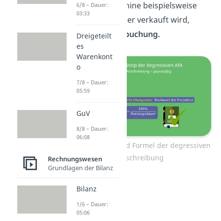
wenn die Maschine beispielsweise
6/8 – Dauer:
03:33
verschrottet oder verkauft wird,
erfolgt die
Ausbuchung.
Dreigeteilt
es
Warenkont
o
7/8 – Dauer:
05:59
GuV
8/8 – Dauer:
06:08
Grundprinzip und Formel der degressiven
Abschreibung
Rechnungswesen
Grundlagen der Bilanz
Bilanz
1/6 – Dauer:
05:06