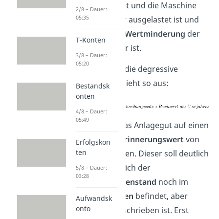
Produkt vorliegt und die Maschine
2/8 – Dauer:
05:35
deshalb stärker ausgelastet ist und
somit auch die
Wertminderung
der
T-Konten
Maschine höher ist.
3/8 – Dauer:
05:20
Die
Formel
für die degressive
Abschreibung sieht so aus:
Bestandsk
onten
4/8 – Dauer:
05:49
Oftmals wird das Anlagegut auf einen
sogenannten
Erinnerungswert
von
Erfolgskon
ten
1€
abgeschrieben. Dieser soll deutlich
machen, dass sich der
5/8 – Dauer:
03:28
Vermögensgegenstand
noch im
Anlagevermögen
befindet, aber
Aufwandsk
onto
komplett abgeschrieben ist. Erst