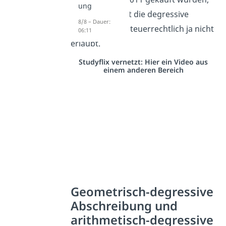
ung
denn danach ist die degressive
8/8 – Dauer:
Abschreibung steuerrechtlich ja nicht
06:11
erlaubt.
Studyflix vernetzt: Hier ein Video aus
einem anderen Bereich
Geometrisch-degressive
Abschreibung und
arithmetisch-degressive