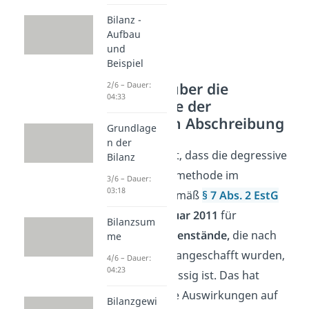
Bilanz -
Aufbau
und
Beispiel
Übersicht über die
2/6 – Dauer:
04:33
Höchstsätze der
degressiven Abschreibung
Grundlage
n der
Ganz wichtig ist, dass die degressive
Bilanz
Abschreibungsmethode im
3/6 – Dauer:
03:18
Steuerrecht
gemäß
§ 7 Abs. 2 EstG
seit dem
1. Januar 2011
für
Bilanzsum
Vermögensgegenstände,
die nach
me
diesem Datum angeschafft wurden,
4/6 – Dauer:
04:23
nicht mehr zulässig ist. Das hat
allerdings keine Auswirkungen auf
Bilanzgewi