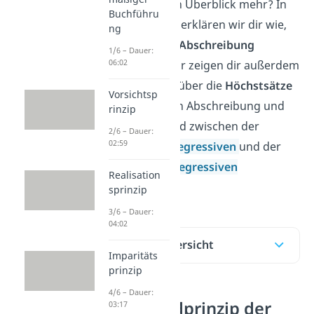
langsam keinen Überblick mehr? In
Buchführu
diesem Beitrag erklären wir dir wie,
ng
die
degressive Abschreibung
1/6 – Dauer:
06:02
funktioniert. Wir zeigen dir außerdem
eine Übersicht über die
Höchstsätze
Vorsichtsp
der degressiven Abschreibung und
rinzip
den Unterschied zwischen der
2/6 – Dauer:
02:59
geometrisch-degressiven
und der
arithmetisch-degressiven
Realisation
Abschreibung.
sprinzip
3/6 – Dauer:
04:02
Inhaltsübersicht
Imparitäts
prinzip
4/6 – Dauer:
Das Grundprinzip der
03:17