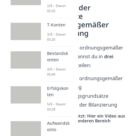
Übersicht der
2/8 – Dauer:
05:35
Grundsätze
ordnungsgemäßer
T-Konten
Buchführung
3/8 – Dauer:
05:20
Die Grundsätze ordnungsgemäßer
Bestandsk
Buchführung kannst du in
drei
onten
Bereiche
unterteilen:
4/8 – Dauer:
05:49
Grundsätze ordnungsgemäßer
Buchführung
Erfolgskon
ten
Abgrenzungsgrundsätze
Grundsätze der Bilanzierung
5/8 – Dauer:
03:28
Studyflix vernetzt: Hier ein Video aus
einem anderen Bereich
Aufwandsk
onto