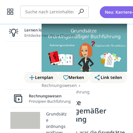
Suche
Neu: Karriere
Lernen lohnt sich!
Entdecke hier deine Chancen.
Lernplan
Merken
Link teilen
Rechnungswesen
Prinzipien Buchführung
Rechnungswesen
Grundsätze
Prinzipien Buchführung
ordnungsgemäßer
Grundsätz
Buchführung
e
ordnungs
Du willst wissen, was die
Grundsätze
mäßiger