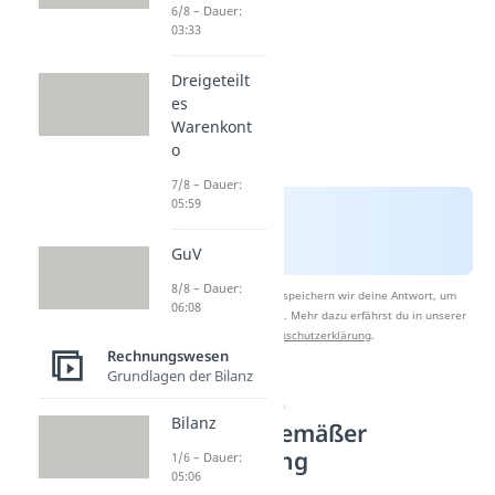
6/8 – Dauer:
03:33
Dreigeteilt
es
Warenkont
o
7/8 – Dauer:
05:59
GuV
8/8 – Dauer:
Nach Beantwortung speichern wir deine Antwort, um
06:08
Studyflix zu verbessern. Mehr dazu erfährst du in unserer
Datenschutzerklärung
.
Rechnungswesen
Grundlagen der Bilanz
Grundsätze
Bilanz
ordnungsgemäßer
Buchführung
1/6 – Dauer:
05:06