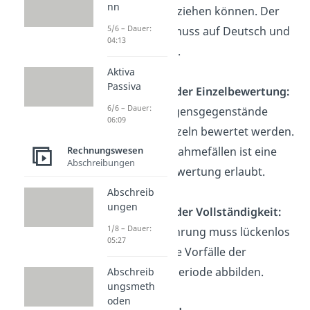
nn
sie nachvollziehen können. Der
5/6 – Dauer:
Abschluss muss auf Deutsch und
04:13
in Euro sein.
Aktiva
Passiva
Grundsatz der Einzelbewertung:
6/6 – Dauer:
Alle Vermögensgegenstände
06:09
müssen einzeln bewertet werden.
Nur in Ausnahmefällen ist eine
Rechnungswesen
Abschreibungen
Gruppenbewertung erlaubt.
Abschreib
ungen
Grundsatz der Vollständigkeit:
1/8 – Dauer:
Die Buchführung muss lückenlos
05:27
sein und alle Vorfälle der
jeweiligen Periode abbilden.
Abschreib
ungsmeth
oden