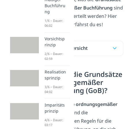
Buchführu
ordnungsgemäßer Buchführung
sind
ng
und wie sie unterteilt werden? Hier
1/6 – Dauer:
und im
Video
erfährst du es!
06:02
Vorsichtsp
rinzip
Inhaltsübersicht
2/6 – Dauer:
02:59
Realisation
Was sind die Grundsätze
sprinzip
ordnungsgemäßer
3/6 – Dauer:
Buchführung (GoB)?
04:02
Die
Grundsätze ordnungsgemäßer
Imparitäts
prinzip
Buchführung
sind die
allgemeingültigen Regeln für die
4/6 – Dauer:
03:17