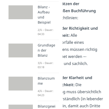
Zu den
Grundsätzen der
Bilanz -
ordnungsgemäßen Buchführung
Aufbau
und
zählen diese Richtlinien:
Beispiel
Grundsatz der Richtigkeit und
2/6 – Dauer:
04:33
Willkürfreiheit:
Alle
Geschäftsvorfälle eines
Grundlage
Unternehmens müssen richtig
n der
Bilanz
aufgezeichnet werden –-
rechnerisch und sachlich.
3/6 – Dauer:
03:18
Grundsatz der Klarheit und
Bilanzsum
me
Übersichtlichkeit:
Die
Buchführung muss übersichtlich
4/6 – Dauer:
04:23
und klar verständlich (in lebender
Sprache) sein, damit auch Dritte
Bilanzgewi