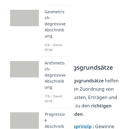
Geometris
ch-
degressive
Abschreib
ung
6/8 – Dauer:
05:04
Arithmetis
Abgrenzungsgrundsätze
ch-
degressive
Die
Abgrenzungsgrundsätze
helfen
Abschreib
ung
bei der korrekten Zuordnung von
7/8 – Dauer:
Gewinnen, Verlusten, Erträgen und
02:45
Aufwendungen zu den
richtigen
Geschäftsperioden
.
Progressiv
e
Realisationsprinzip
:
Gewinne
Abschreib