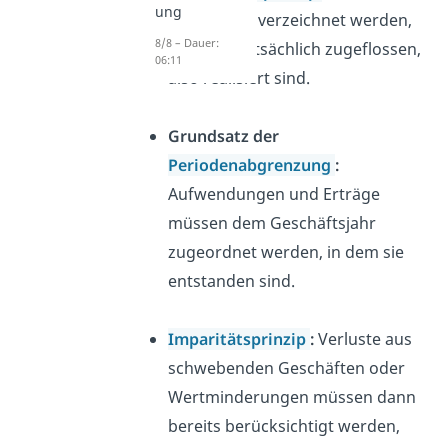
ung
dürfen erst verzeichnet werden,
8/8 – Dauer:
wenn sie tatsächlich zugeflossen,
06:11
also realisiert sind.
Grundsatz der
Periodenabgrenzung
:
Aufwendungen und Erträge
müssen dem Geschäftsjahr
zugeordnet werden, in dem sie
entstanden sind.
Imparitätsprinzip
:
Verluste aus
schwebenden Geschäften oder
Wertminderungen müssen dann
bereits berücksichtigt werden,