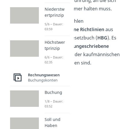
deutsche Buchführung, an die sich
jeder Unternehmer halten muss.
Niederstw
ertprinzip
Zu den GoBs zählen
5/6 – Dauer:
festgeschriebene Richtlinien
aus
03:59
dem Handelsgesetzbuch (
HBG
). Es
Höchstwer
gibt aber auch
ungeschriebene
tprinzip
Regeln
, die aus der kaufmännischen
6/6 – Dauer:
Praxis entstanden sind.
02:35
Rechnungswesen
Buchungskonten
Buchung
1/8 – Dauer:
03:52
Soll und
Haben