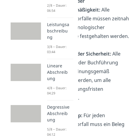
Grundsatz der
2/8 – Dauer:
Ordnungsmäßigkeit:
Alle
06:54
Geschäftsvorfälle müssen zeitnah
Leistungsa
und in chronologischer
bschreibu
Reihenfolge festgehalten werden.
ng
3/8 – Dauer:
03:44
Grundsatz der Sicherheit:
Alle
Unterlagen der Buchführung
Lineare
müssen ordnungsgemäß
Abschreib
ung
archiviert werden, um alle
Aufbewahrungsfristen
4/8 – Dauer:
04:29
einzuhalten.
Degressive
Abschreib
Belegprinzip:
Für jeden
ung
Geschäftsvorfall muss ein Beleg
5/8 – Dauer:
vorliegen.
04:12