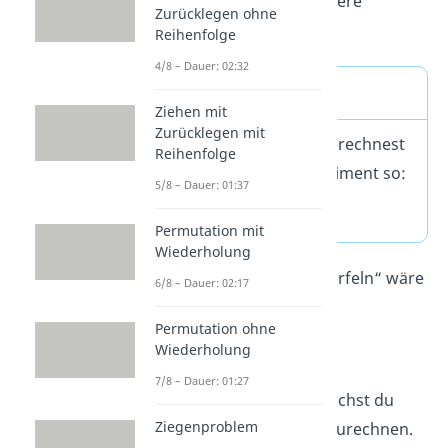
Schau dir gleich noch weitere
Zurücklegen ohne
Eigenschaften an.
Reihenfolge
4/8 – Dauer: 02:32
Erwartungswert
Ziehen mit
Zurücklegen mit
Den
Erwartungswert
berechnest
Reihenfolge
du beim Bernoulli Experiment so:
5/8 – Dauer: 01:37
E[X] = p
Permutation mit
Wiederholung
Bei dem Beispiel mit „6 würfeln“ wäre
6/8 – Dauer: 02:17
der Erwartungswert
:
Permutation ohne
Wiederholung
7/8 – Dauer: 01:27
Den Erwartungswert brauchst du
Ziegenproblem
auch, um die Varianz auszurechnen.