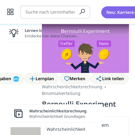
Suche
Neu: Karriere
Lernen lohnt sich!
Entdecke hier deine Chancen.
gaben
Lernplan
Merken
Link teilen
NEU
Wahrscheinlichkeitsrechnung
Binomialverteilung
Bernoulli Experiment
Wahrscheinlichkeitsrechnung
Wahrscheinlichkeit Grundlagen
Wichtige Inhalte in diesem
Wahrscheinlichkeit
Video