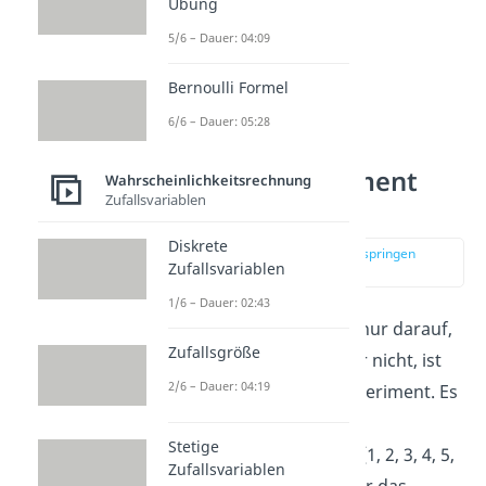
Übung
5/6 – Dauer: 04:09
Bernoulli Formel
6/6 – Dauer: 05:28
Bernoulli Experiment
Wahrscheinlichkeitsrechnung
Zufallsvariablen
Beispiele
Diskrete
zur Stelle im Video springen
Zufallsvariablen
(01:01)
1/6 – Dauer: 02:43
Achtest du beim Würfeln nur darauf,
Zufallsgröße
ob du eine 6 würfelst oder nicht, ist
2/6 – Dauer: 04:19
das auch ein Bernoulli Experiment. Es
gibt beim Würfeln zwar 6
Stetige
verschiedene Ergebnisse {1, 2, 3, 4, 5,
Zufallsvariablen