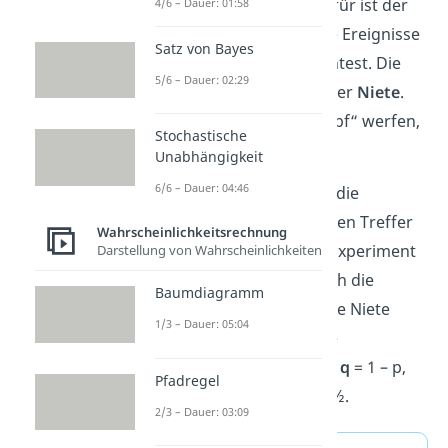
Ereignisse. Ein Beispiel dafür ist der
4/6 – Dauer: 01:58
Münzwurf, bei dem du die Ereignisse
Satz von Bayes
„
Kopf
“ und „
Zahl
“ betrachtest. Die
5/6 – Dauer: 02:29
nennst du auch
Treffer
oder
Niete
.
Willst du zum Beispiel „Kopf“ werfen,
Stochastische
ist das dein Treffer.
Unabhängigkeit
6/6 – Dauer: 04:46
Bei einer fairen Münze ist die
Wahrscheinlichkeit für einen Treffer
Wahrscheinlichkeitsrechnung
p
=½. Bei einem Bernoulli Experiment
Darstellung von Wahrscheinlichkeiten
weißt du dann automatisch die
Baumdiagramm
Wahrscheinlichkeit für eine Niete
1/3 – Dauer: 05:04
(„Zahl“). Das ist immer die
Gegenwahrscheinlichkeit
q
= 1 – p,
Pfadregel
also im Beispiel ebenfalls ½.
2/3 – Dauer: 03:09