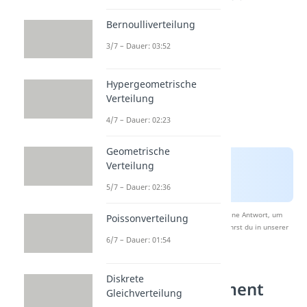
Bernoulliverteilung
3/7 – Dauer: 03:52
Hypergeometrische
Verteilung
4/7 – Dauer: 02:23
Geometrische
Verteilung
5/7 – Dauer: 02:36
Nach Beantwortung speichern wir deine Antwort, um
Poissonverteilung
Studyflix zu verbessern. Mehr dazu erfährst du in unserer
Datenschutzerklärung
.
6/7 – Dauer: 01:54
Diskrete
Bernoulli Experiment
Gleichverteilung