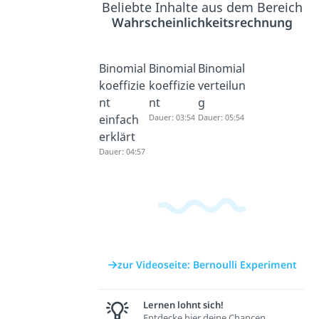
Beliebte Inhalte aus dem Bereich
Wahrscheinlichkeitsrechnung
Binomial
Binomial
Binomial
koeffizie
koeffizie
verteilun
nt
nt
g
einfach
Dauer: 03:54
Dauer: 05:54
erklärt
Dauer: 04:57
zur Videoseite: Bernoulli Experiment
Lernen lohnt sich!
Entdecke hier deine Chancen.