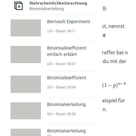
Wahrscheinlichkeitsrechnung
Wenn du dasselbe Bernoulli
Binomialverteilung
Experiment mehrere Male
Bernoulli Experiment
hintereinander durchführst, nennst
1/6 – Dauer: 04:11
du das eine
Bernoulli Kette
(Binomialverteilung). Die
Binomialkoeffizient
Wahrscheinlichkeit für k Treffer bei n
einfach erklärt
Durchgängen berechnest du mit der
2/6 – Dauer: 04:57
Formel von Bernoulli:
Binomialkoeffizient
3/6 – Dauer: 03:54
Schau dir jetzt gleich ein Beispiel für
Binomialverteilung
ein Bernoulli Experiment an.
4/6 – Dauer: 05:54
Binomialverteilung