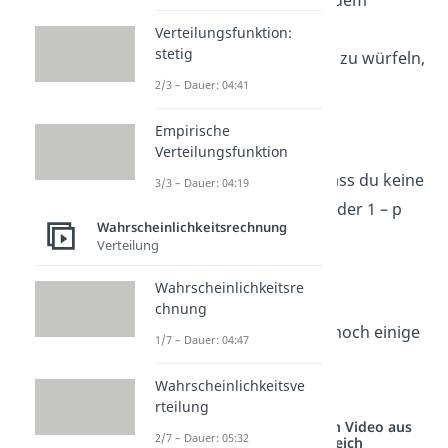
Wahrscheinlichkeiten bei dem
Bernoulli Experiment? Die
Verteilungsfunktion:
stetig
Wahrscheinlichkeit, eine 6 zu würfeln,
ist
:
2/3 – Dauer: 04:41
Empirische
Verteilungsfunktion
Die Wahrscheinlichkeit, dass du keine
3/3 – Dauer: 04:19
6 würfelst, muss dann wieder 1 – p
Wahrscheinlichkeitsrechnung
sein:
Verteilung
Wahrscheinlichkeitsre
chnung
Schau dir nun am besten noch einige
1/7 – Dauer: 04:47
Eigenschaften des
Wahrscheinlichkeitsve
Bernoulliexperiments an.
rteilung
Studyflix vernetzt: Hier ein Video aus
2/7 – Dauer: 05:32
einem anderen Bereich