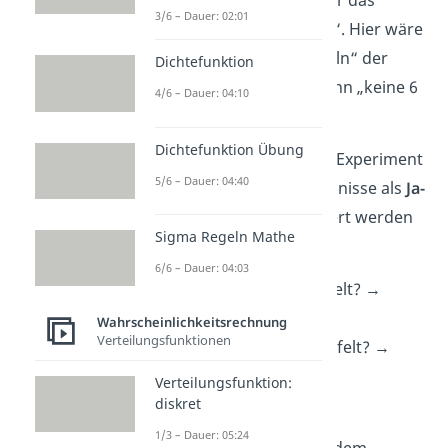
6}, du betrachtest aber nur das
3/6 – Dauer: 02:01
Ereignis „6“ oder „keine 6“. Hier wäre
das Ereignis „eine 6 würfeln“ der
Dichtefunktion
Treffer
. Die Niete wäre dann „keine 6
4/6 – Dauer: 04:10
würfeln“.
Dichtefunktion Übung
Du erkennst ein Bernoulli Experiment
5/6 – Dauer: 04:40
auch daran, dass die Ereignisse als
Ja-
und Nein-Fragen
formuliert werden
Sigma Regeln Mathe
können:
6/6 – Dauer: 04:03
Hast du eine 6 gewürfelt? →
Ja/Nein
Wahrscheinlichkeitsrechnung
Verteilungsfunktionen
Hast du keine 6 gewürfelt? →
Ja/Nein
Verteilungsfunktion:
diskret
Wie groß sind jetzt die
1/3 – Dauer: 05:24