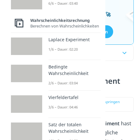
6/6 – Dauer: 03:40
Wissen mit unseren
kostenlosen Aufgaben 🚀
Wahrscheinlichkeitsrechnung
Berechnen von Wahrscheinlichkeiten
Aufgaben entdecken
Laplace Experiment
1/6 – Dauer: 02:20
Inhaltsübersicht
Bedingte
Wahrscheinlichkeit
Bernoulli Experiment
2/6 – Dauer: 03:04
einfach erklärt
Vierfeldertafel
zur Stelle im Video springen
(00:14)
3/6 – Dauer: 04:46
Bei einem
Bernoulli Experiment
hast
Satz der totalen
Wahrscheinlichkeit
du immer genau zwei mögliche