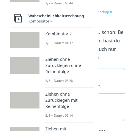
Eigenschaften
7/7 – Dauer: 03:44
zur Stelle im Video springen
Wahrscheinlichkeitsrechnung
(01:46)
Kombinatorik
Eine Eigenschaft kennst du schon: Bei
Kombinatorik
einem Bernoulli Experiment hast du
1/8 – Dauer: 04:37
nur zwei Ereignisse, also auch nur
zwei Wahrscheinlichkeiten.
Ziehen ohne
Zurücklegen ohne
Reihenfolge
Bernoulli
2/8 – Dauer: 03:28
Wahrscheinlichkeiten
Ziehen ohne
Zurücklegen mit
P(„Treffer“) = p
Reihenfolge
P(„Niete“) = 1 – p
3/8 – Dauer: 02:14
Ziehen mit