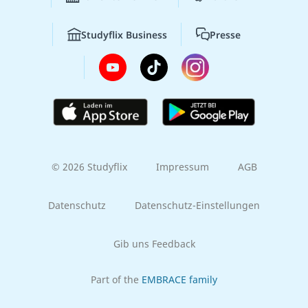
Studyflix Business
Presse
© 2026 Studyflix
Impressum
AGB
Datenschutz
Datenschutz-Einstellungen
Gib uns Feedback
Part of the
EMBRACE family