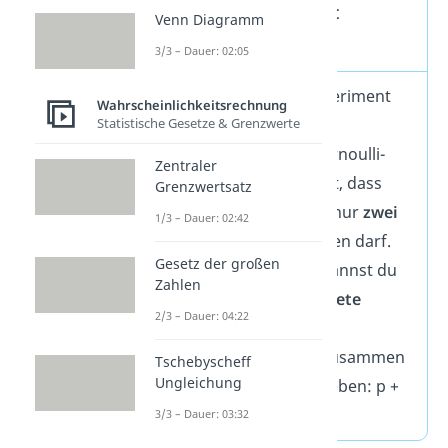
Bernoulli Experiment
Venn Diagramm
Definition
3/3 – Dauer: 02:05
Bei einem Bernoulli Experiment
Wahrscheinlichkeitsrechnung
betrachtest du eine
Statistische Gesetze & Grenzwerte
Zufallsvariabel X, die Bernoulli-
Zentraler
verteilt ist. Das bedeutet, dass
Grenzwertsatz
dein Zufallsexperiment nur
zwei
1/3 – Dauer: 02:42
Versuchsausgänge
haben darf.
Gesetz der großen
Die beiden Ereignisse kannst du
Zahlen
dann als
Treffe
r oder
Niete
2/3 – Dauer: 04:22
bezeichnen, deren
Wahrscheinlichkeiten zusammen
Tschebyscheff
Ungleichung
gerechnet immer 1 ergeben: p +
q = 1.
3/3 – Dauer: 03:32