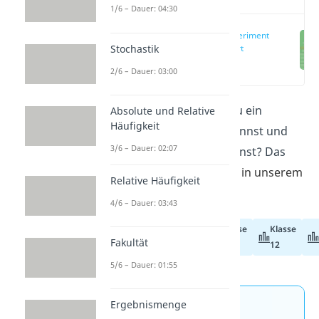
1/6 – Dauer: 04:30
Bernoulli Experiment
Stochastik
einfach erklärt
(00:14)
2/6 – Dauer: 03:00
Willst du wissen, woran du ein
Absolute und Relative
Häufigkeit
Bernoulli Experiment erkennst und
3/6 – Dauer: 02:07
wie du damit rechnen kannst? Das
erfährst du im Artikel
und in unserem
Relative Häufigkeit
Video!
4/6 – Dauer: 03:43
Klasse
Klasse
Abiturvorbereitung
Fakultät
11
12
5/6 – Dauer: 01:55
Ergebnismenge
Jetzt neu: Teste dein