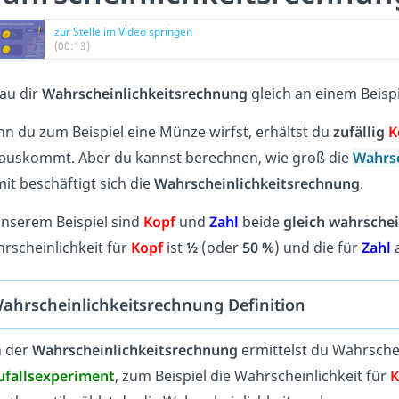
zur Stelle im Video springen
(00:13)
au dir
Wahrscheinlichkeitsrechnung
gleich an einem Beispi
n du zum Beispiel eine Münze wirfst, erhältst du
zufällig
K
auskommt. Aber du kannst berechnen, wie groß die
Wahrsc
it beschäftigt sich die
Wahrscheinlichkeitsrechnung
.
unserem Beispiel sind
Kopf
und
Zahl
beide
gleich wahrschei
rscheinlichkeit für
Kopf
ist
½
(oder
50 %
) und die für
Zahl
ahrscheinlichkeitsrechnung Definition
n der
Wahrscheinlichkeitsrechnung
ermittelst du Wahrsche
ufallsexperiment
, zum Beispiel die Wahrscheinlichkeit für
K