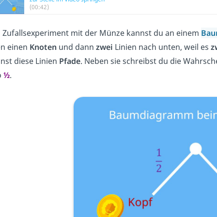
(00:42)
 Zufallsexperiment mit der Münze kannst du an einem
Bau
n einen
Knoten
und dann
zwei
Linien nach unten, weil es
z
nst diese Linien
Pfade
. Neben sie schreibst du die Wahrsche
o
½
.