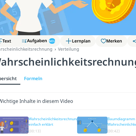
Aufgaben
Text
Lernplan
Merken
NEU
rscheinlichkeitsrechnung
Verteilung
ahrscheinlichkeitsrechnun
ersicht
Formeln
Wichtige Inhalte in diesem Video
Wahrscheinlichkeitsrechnung
Baumdiagramm 
einfach erklärt
Wahrscheinlichk
(00:13)
(00:42)