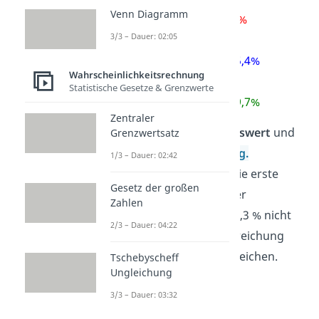
Venn Diagramm
P(μ-σ ≤ X ≤ μ+σ) ≈
68,3%
3/3 – Dauer: 02:05
P(μ-2σ ≤ X ≤ μ+2σ) ≈
95,4%
Wahrscheinlichkeitsrechnung
Statistische Gesetze & Grenzwerte
P(μ-3σ ≤ X ≤ μ+3σ) ≈
99,7%
Zentraler
Dabei ist
μ
der
Erwartungswert
und
Grenzwertsatz
σ
die
Standardabweichung
.
1/3 – Dauer: 02:42
Beispielsweise bedeutet die erste
Gesetz der großen
Regel, dass Werte mit einer
Zahlen
Wahrscheinlichkeit von 68,3 % nicht
2/3 – Dauer: 04:22
mehr als die Standardabweichung
vom Erwartungswert abweichen.
Tschebyscheff
Ungleichung
3/3 – Dauer: 03:32