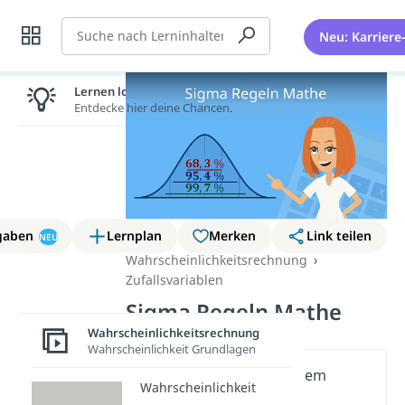
Suche
Neu: Karriere
Lernen lohnt sich!
Entdecke hier deine Chancen.
gaben
Lernplan
Merken
Link teilen
NEU
Wahrscheinlichkeitsrechnung
Zufallsvariablen
Sigma Regeln Mathe
Wahrscheinlichkeitsrechnung
Wahrscheinlichkeit Grundlagen
Wichtige Inhalte in diesem
Wahrscheinlichkeit
Video