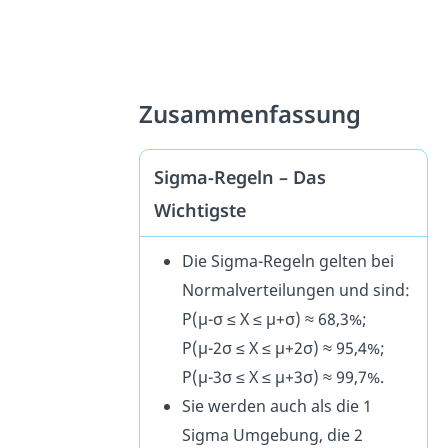
Zusammenfassung
Sigma-Regeln – Das
Wichtigste
Die Sigma-Regeln gelten bei
Normalverteilungen und sind:
P(μ-σ ≤ X ≤ μ+σ) ≈ 68,3%;
P(μ-2σ ≤ X ≤ μ+2σ) ≈ 95,4%;
P(μ-3σ ≤ X ≤ μ+3σ) ≈ 99,7%.
Sie werden auch als die 1
Sigma Umgebung, die 2