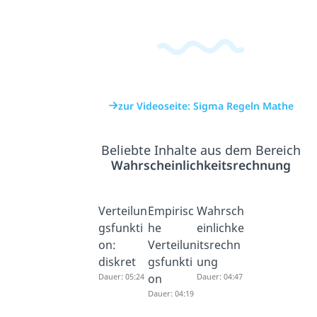
zur Videoseite: Sigma Regeln Mathe
Beliebte Inhalte aus dem Bereich
Wahrscheinlichkeitsrechnung
Verteilun
Empirisc
Wahrsch
gsfunkti
he
einlichke
on:
Verteilun
itsrechn
diskret
gsfunkti
ung
Dauer: 05:24
on
Dauer: 04:47
Dauer: 04:19