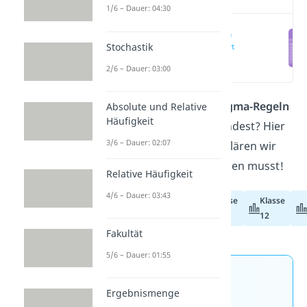
1/6 – Dauer: 04:30
Sigma-Regeln
Stochastik
einfach erklärt
(00:13)
2/6 – Dauer: 03:00
Du fragst dich, was die
Sigma-Regeln
Absolute und Relative
Häufigkeit
sind und wie du sie anwendest? Hier
3/6 – Dauer: 02:07
und in unserem
Video
erklären wir
dir alles, was du dazu wissen musst!
Relative Häufigkeit
4/6 – Dauer: 03:43
Klasse
Klasse
Abiturvorbereitung
11
12
Fakultät
5/6 – Dauer: 01:55
Jetzt neu: Teste dein
Ergebnismenge
Wissen mit unseren