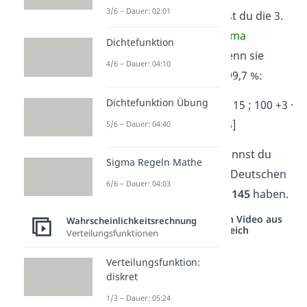
3/6 – Dauer: 02:01
liegen werden. Dazu musst du die 3.
Sigma-Regel von der
3 Sigma
Dichtefunktion
Umgebung
betrachten, denn sie
4/6 – Dauer: 04:10
beschreibt immer genau 99,7 %:
Dichtefunktion Übung
[μ-3σ ; μ+3σ]
= [100 – 3 · 15 ; 100 +3 ·
15] = [55 ; 145]
5/6 – Dauer: 04:40
➜ Aus deinem Ergebnis kannst du
Sigma Regeln Mathe
schließen, dass 99,7% der Deutschen
6/6 – Dauer: 04:03
einen IQ
zwischen 55 und 145
haben.
Studyflix vernetzt: Hier ein Video aus
Wahrscheinlichkeitsrechnung
einem anderen Bereich
Verteilungsfunktionen
Verteilungsfunktion:
diskret
1/3 – Dauer: 05:24