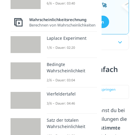
6/6 – Dauer: 03:40
kostenlosen Aufgaben 🚀
Wahrscheinlichkeitsrechnung
Aufgaben entdecken
Berechnen von Wahrscheinlichkeiten
Laplace Experiment
Inhaltsübersicht
1/6 – Dauer: 02:20
Bedingte
Sigma-Regeln einfach
Wahrscheinlichkeit
erklärt
2/6 – Dauer: 03:04
zur Stelle im Video springen
Vierfeldertafel
(00:13)
3/6 – Dauer: 04:46
Mit den
Sigma-Regeln
kannst du bei
Wahrscheinlichkeits-Verteilungen die
Satz der totalen
Wahrscheinlichkeit
Wahrscheinlichkeit für
bestimmte