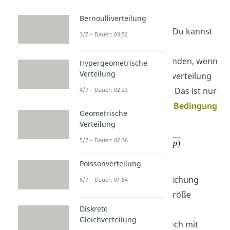
Die Sigma-Regeln gelten
grundsätzlich nur bei
Bernoulliverteilung
normalverteilten Größen. Du kannst
3/7 – Dauer: 03:52
sie aber auch auf eine
Binomialverteilung
anwenden, wenn
Hypergeometrische
Verteilung
die Verteilung zur Normalverteilung
angenähert werden kann. Das ist nur
4/7 – Dauer: 02:23
der Fall, wenn die
Laplace Bedingung
Geometrische
stimmt:
Verteilung
5/7 – Dauer: 02:36
σ =
σ > 3
Poissonverteilung
Ist also die Standardabweichung
6/7 – Dauer: 01:54
einer binomialverteilten Größe
Diskrete
größer als 3, lässt die
Gleichverteilung
Binomialverteilung sich auch mit