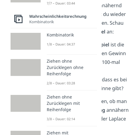
7/7 – Dauer: 03:44
einer Normalverteilung annähernd
beschreiben. Dann kannst du wieder
Wahrscheinlichkeitsrechnung
Kombinatorik
die
Sigma-Regeln
anwenden. Schau
dir dazu wieder ein
Beispiel
an:
Kombinatorik
Bei einem
Würfel-Glücksspiel
ist die
1/8 – Dauer: 04:37
Wahrscheinlichkeit für einen Gewinn
Ziehen ohne
p = 0,2. Es wird außerdem 100-mal
Zurücklegen ohne
pro Spiel geworfen. Wie
Reihenfolge
wahrscheinlich ist es nun, dass es bei
2/8 – Dauer: 03:28
einem Spiel
16 bis 24
Gewinne gibt?
Ziehen ohne
Zuerst musst du überprüfen, ob man
Zurücklegen mit
hier eine
Normalverteilung
annähern
Reihenfolge
kann. Das machst du mit der Laplace
3/8 – Dauer: 02:14
Bedingung:
Ziehen mit