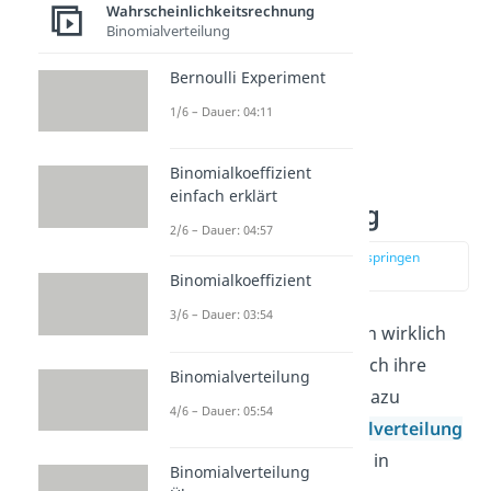
Wahrscheinlichkeitsrechnung
Binomialverteilung
Bernoulli Experiment
1/6 – Dauer: 04:11
Binomialkoeffizient
Sigma-Regeln
einfach erklärt
Normalverteilung
2/6 – Dauer: 04:57
zur Stelle im Video springen
(01:01)
Binomialkoeffizient
3/6 – Dauer: 03:54
Damit du die Sigma-Regeln wirklich
verstehst, musst du dir auch ihre
Binomialverteilung
Anwendung anschauen. Dazu
4/6 – Dauer: 05:54
betrachten wir die
Normalverteilung
des Intelligenzquotienten in
Binomialverteilung