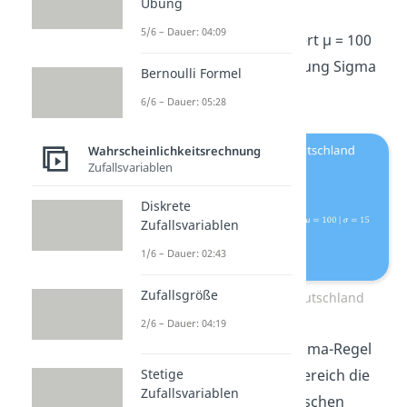
Deutschland.
Übung
5/6 – Dauer: 04:09
Hier ist der Erwartungswert μ = 100
und die Standardabweichung Sigma
Bernoulli Formel
σ = 15 gegeben.
6/6 – Dauer: 05:28
Wahrscheinlichkeitsrechnung
Zufallsvariablen
Diskrete
Zufallsvariablen
1/6 – Dauer: 02:43
Zufallsgröße
Intelligenzquotient in Deutschland
2/6 – Dauer: 04:19
Jetzt kannst du mit der Sigma-Regel
Stetige
bestimmen, in welchem Bereich die
Zufallsvariablen
Intelligenz 99,7% der Menschen