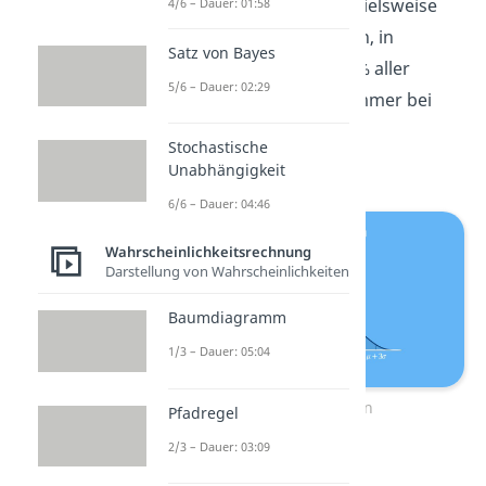
Intervalle
angeben. Beispielsweise
4/6 – Dauer: 01:58
kannst du mit ihnen sagen, in
Satz von Bayes
welchem Bereich ca. 99,7% aller
5/6 – Dauer: 02:29
Werte liegen. Sie gelten immer bei
normalverteilten
Stochastische
Wahrscheinlichkeiten.
Unabhängigkeit
6/6 – Dauer: 04:46
Wahrscheinlichkeitsrechnung
Darstellung von Wahrscheinlichkeiten
Baumdiagramm
1/3 – Dauer: 05:04
Die Sigma-Regeln
Pfadregel
2/3 – Dauer: 03:09
Die Sigma-Regeln lauten: