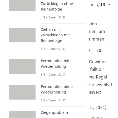
Zurücklegen ohne
σ =
=
≈
Reihenfolge
4 ✅
4/8 – Dauer: 02:32
Jetzt kannst du auch noch den
Ziehen mit
Erwartungswert
μ
berechnen, um
Zurücklegen mit
das Intervall genau zu bestimmen:
Reihenfolge
5/8 – Dauer: 01:37
μ = n · p = 0,2 · 100 = 20
Permutation mit
Wenn du das Intervall der Gewinne
Wiederholung
[16 ; 24] genau anschaust, fällt dir
6/8 – Dauer: 02:17
auf, dass das die erste Sigma-Regel
ist: P(μ-σ ≤ X ≤ μ+σ). Weil hier jeweils 1
Permutation ohne
Sigma von dem Erwartungswert
Wiederholung
abgezogen und zu ihm
7/8 – Dauer: 01:27
dazugerechnet wurde (20-4 ; 20+4).
Ziegenproblem