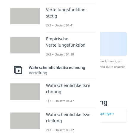
Verteilungsfunktion:
stetig
2/3 – Dauer: 04:41
Empirische
Verteilungsfunktion
3/3 – Dauer: 04:19
Nach Beantwortung speichern wir deine Antwort, um
Studyflix zu verbessern. Mehr dazu erfährst du in unserer
Wahrscheinlichkeitsrechnung
Datenschutzerklärung
.
Verteilung
Wahrscheinlichkeitsre
Sigma-Regeln
chnung
Binomialverteilung
1/7 – Dauer: 04:47
zur Stelle im Video springen
Wahrscheinlichkeitsve
(02:10)
rteilung
2/7 – Dauer: 05:32