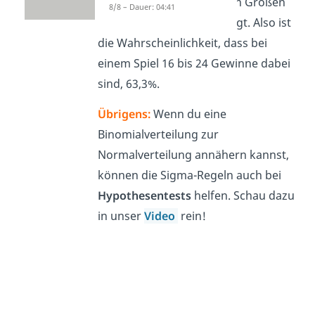
Die ist bei normalverteilten Größen
8/8 – Dauer: 04:41
immer auf
63,3 %
festgelegt. Also ist
die Wahrscheinlichkeit, dass bei
einem Spiel 16 bis 24 Gewinne dabei
sind, 63,3%.
Übrigens:
Wenn du eine
Binomialverteilung zur
Normalverteilung annähern kannst,
können die Sigma-Regeln auch bei
Hypothesentests
helfen. Schau dazu
in unser
Video
rein!