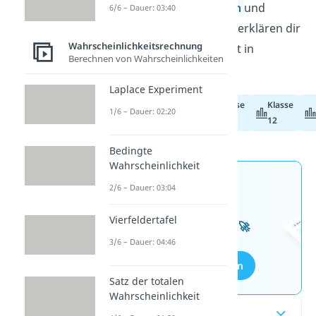
diskreten Zufallsvariablen
und
6/6 – Dauer: 03:40
stetigen Zufallsvariablen
erklären dir
Wahrscheinlichkeitsrechnung
alles, was du wissen musst in
Berechnen von Wahrscheinlichkeiten
kürzester Zeit.
Laplace Experiment
Klasse
Klasse
1/6 – Dauer: 02:20
Abiturvorbereitung
11
12
Bedingte
Wahrscheinlichkeit
Jetzt neu: Teste dein
2/6 – Dauer: 03:04
Wissen mit unseren
Vierfeldertafel
kostenlosen Aufgaben 🚀
3/6 – Dauer: 04:46
Aufgaben entdecken
Satz der totalen
Wahrscheinlichkeit
Inhaltsübersicht