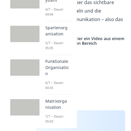
ystem
Sie beeinflussen aber das sichtbare
4/7 – Dauer:
menschliche Handeln und die
04:04
menschliche Kommunikation – also das
Ich
.
Spartenorg
anisation
Studyflix vernetzt: Hier ein Video aus einem
anderen Bereich
5/7 – Dauer:
05:05
Funktionale
Organisatio
n
6/7 – Dauer:
04:35
Matrixorga
nisation
7/7 – Dauer:
05:03