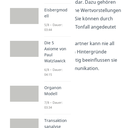
Beziehungsebene
dar. Dazu gehören
Eisbergmod
deine Gefühle, deine Wertvorstellungen
ell
und deine Motive. Sie können durch
5/8 – Dauer:
Mimik, Gestik und Tonfall angedeutet
03:44
werden, aber der
Die 5
Kommunikationspartner kann nie all
Axiome von
diese persönlichen Hintergründe
Paul
erfassen. Gleichzeitig beeinflussen sie
Watzlawick
natürlich die Kommunikation.
6/8 – Dauer:
04:15
Organon
Modell
7/8 – Dauer:
03:34
Transaktion
sanalyse