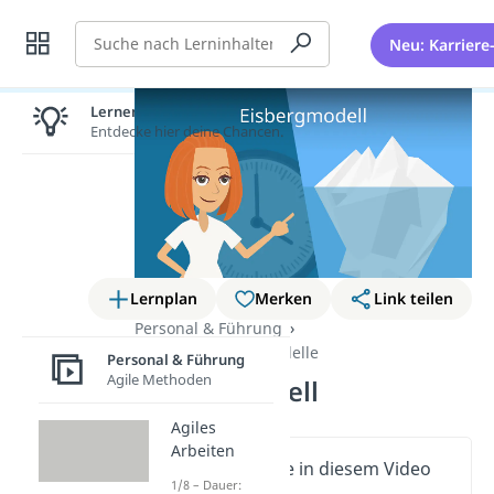
Suche
Neu: Karriere
Lernen lohnt sich!
Entdecke hier deine Chancen.
Lernplan
Merken
Link teilen
Personal & Führung
Kommunikationsmodelle
Personal & Führung
Agile Methoden
Eisbergmodell
Agiles
Arbeiten
Wichtige Inhalte in diesem Video
1/8 – Dauer: