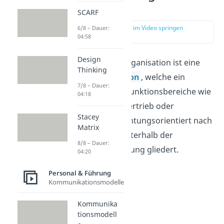
Definition
SCARF
zur Stelle im Video springen
6/8 – Dauer:
(00:13)
04:58
Design
Die funktionale Organisation ist eine
Thinking
Aufbauorganisation
, welche ein
7/8 – Dauer:
Unternehmen in Funktionsbereiche wie
04:18
z.B. Produktion, Vertrieb oder
Stacey
Verwaltung verrichtungsorientiert nach
Matrix
Spezialisierung unterhalb der
8/8 – Dauer:
Unternehmensleitung gliedert.
04:20
Personal & Führung
Kommunikationsmodelle
Kommunika
tionsmodell