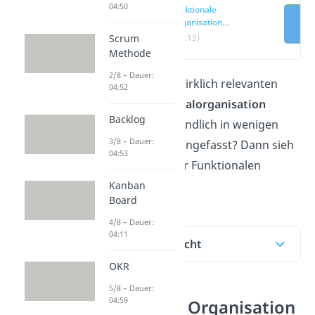
04:50
Funktionale
Organisation
Definition
Scrum
(00:13)
Methode
2/8 – Dauer:
Du möchtest die wirklich relevanten
04:52
Infos zur
Funktionalorganisation
Backlog
einfach und verständlich in wenigen
3/8 – Dauer:
Minuten zusammengefasst? Dann sieh
04:53
dir unser
Video
zur Funktionalen
Organisation an!
Kanban
Board
4/8 – Dauer:
04:11
Inhaltsübersicht
OKR
5/8 – Dauer:
04:59
Funktionale Organisation