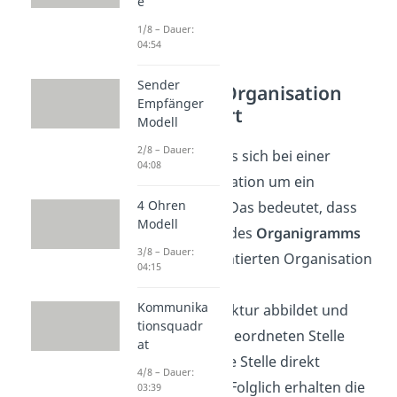
e
1/8 – Dauer:
04:54
Sender
Funktionale Organisation
Empfänger
einfach erklärt
Modell
2/8 – Dauer:
Generell handelt es sich bei einer
04:08
Funktionalorganisation um ein
4 Ohren
Einliniensystem
. Das bedeutet, dass
Modell
das Grundmodell des
Organigramms
3/8 – Dauer:
der funktionsorientierten Organisation
04:15
eine hierarchische
Kommunika
Organisationsstruktur abbildet und
tionsquadr
somit jeder untergeordneten Stelle
at
jeweils eine andere Stelle direkt
4/8 – Dauer:
übergeordnet ist. Folglich erhalten die
03:39