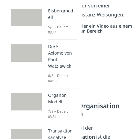
Mitarbeiter auch nur von einer
Eisbergmod
übergeordneten Instanz Weisungen.
ell
Studyflix vernetzt: Hier ein Video aus einem
5/8 – Dauer:
anderen Bereich
03:44
Die 5
Axiome von
Paul
Watzlawick
6/8 – Dauer:
04:15
Organon
Modell
Funktionale Organisation
Organigramm
7/8 – Dauer:
03:34
Das Hauptmerkmal der
Transaktion
Funktionalorganisation
ist die
sanalyse