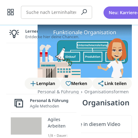
Suche
Neu: Karriere
Lernen lohnt sich!
Entdecke hier deine Chancen.
Lernplan
Merken
Link teilen
Personal & Führung
Organisationsformen
Personal & Führung
Funktionale Organisation
Agile Methoden
Agiles
Wichtige Inhalte in diesem Video
Arbeiten
1/8 – Dauer: