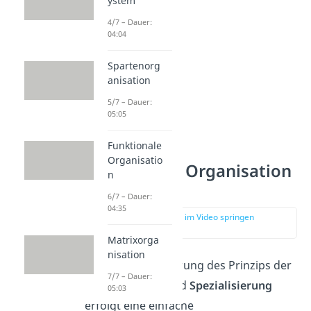
ystem
4/7 – Dauer:
04:04
Spartenorg
anisation
5/7 – Dauer:
05:05
Funktionale
Organisatio
Funktionale Organisation
n
Vorteile
6/7 – Dauer:
04:35
zur Stelle im Video springen
(03:01)
Matrixorga
nisation
Durch die Realisierung des Prinzips der
7/7 – Dauer:
Arbeitsteilung
und
Spezialisierung
05:03
erfolgt eine einfache