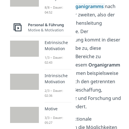
Gliederung des
Organigramms
nach
8/8 – Dauer:
04:52
Funktionen auf der zweiten, also der
direkt der Unternehensleitung
Personal & Führung
Motive & Motivation
unterstellten Ebene. Der
Unternehmensleitung kommt in dieser
Extrinsische
Struktur die Aufgabe zu, diese
Motivation
unterschiedlichen Bereiche zu
1/3 – Dauer:
02:43
koordinieren. In diesem
Organigramm
wird das Unternehmen beispielsweise
Intrinsische
auf Ebene zwei nach den getrennten
Motivation
Aufgabenfeldern Beschaffung,
2/3 – Dauer:
02:36
Produktion, Absatz und Forschung und
Entwicklung gegliedert.
Motive
3/3 – Dauer:
So fördert die funktionale
05:27
Organisationsform die Möglichkeiten