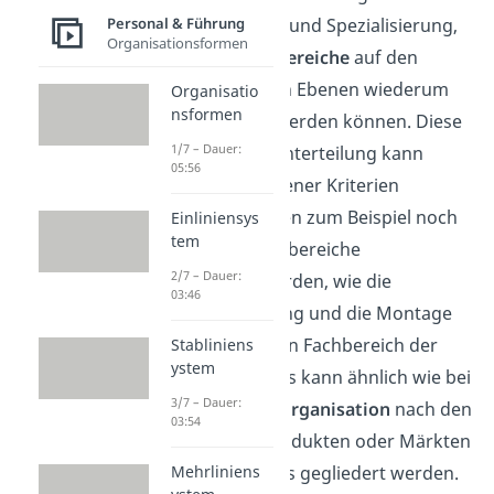
zur Arbeitsteilung und Spezialisierung,
Personal & Führung
Organisationsformen
da die
Funktionsbereiche
auf den
darunterliegenden Ebenen wiederum
Organisatio
nsformen
weiter unterteilt werden können. Diese
1/7 – Dauer:
weiterführende Unterteilung kann
05:56
anhand verschiedener Kriterien
erfolgen. Es können zum Beispiel noch
Einliniensys
tem
spezifischere Fachbereiche
2/7 – Dauer:
unterschieden werden, wie die
03:46
Arbeitsvorbereitung und die Montage
im übergeordneten Fachbereich der
Stabliniens
ystem
Produktion oder es kann ähnlich wie bei
3/7 – Dauer:
der
divisionalen Organisation
nach den
03:54
verschiedenen Produkten oder Märkten
des Unternehmens gegliedert werden.
Mehrliniens