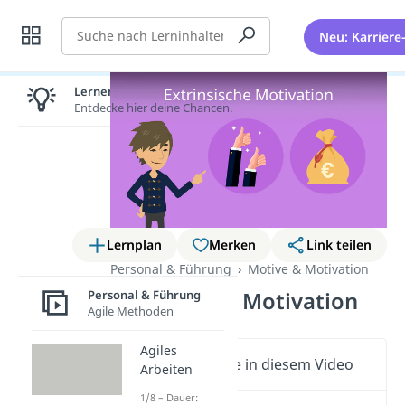
Suche
Neu: Karriere
Lernen lohnt sich!
Entdecke hier deine Chancen.
Lernplan
Merken
Link teilen
Personal & Führung
Motive & Motivation
Personal & Führung
Extrinsische Motivation
Agile Methoden
Agiles
Wichtige Inhalte in diesem Video
Arbeiten
1/8 – Dauer: