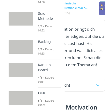
04:50
Extrinsische
Motivation einfach
erklärt
Scrum
(00:15)
Methode
2/8 – Dauer:
Extrinsische Motivation bringt dich
04:52
dazu, Aufgaben zu erledigen, auf die du
Backlog
eigentlich gar keine Lust hast. Hier
3/8 – Dauer:
erklären wir dir, wer und was dich alles
04:53
extrinsisch motivieren kann. Schau dir
jetzt unser
Video
zu dem Thema an!
Kanban
Board
4/8 – Dauer:
04:11
Inhaltsübersicht
OKR
5/8 – Dauer:
04:59
Extrinsische Motivation