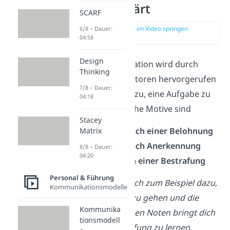
einfach erklärt
SCARF
zur Stelle im Video springen
6/8 – Dauer:
(00:15)
04:58
Design
Extrinsische Motivation wird durch
Thinking
äußere Einflussfaktoren hervorgerufen
7/8 – Dauer:
und bringt dich dazu, eine Aufgabe zu
04:18
erfüllen. Extrinsische Motive sind
Stacey
der
Wunsch nach einer Belohnung
Matrix
der
Wunsch nach Anerkennung
8/8 – Dauer:
04:20
das
Vermeiden einer Bestrafung
Personal & Führung
Der Lohn bringt dich zum Beispiel dazu,
Kommunikationsmodelle
täglich zur Arbeit zu gehen und
die
Kommunika
Angst vor schlechten Noten bringt dich
tionsmodell
dazu, auf eine Prüfung zu lernen.