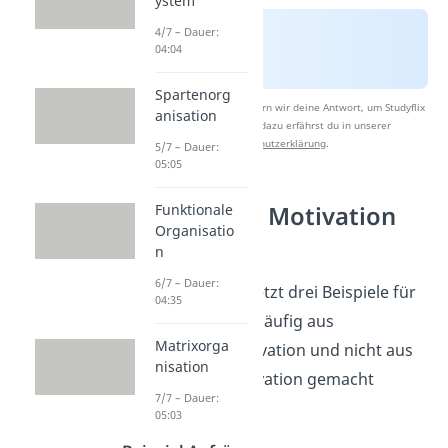
ystem
4/7 – Dauer:
04:04
Spartenorg
Nach Beantwortung speichern wir deine Antwort, um Studyflix
anisation
zu verbessern. Mehr dazu erfährst du in unserer
Datenschutzerklärung
.
5/7 – Dauer:
05:05
Funktionale
Extrinsische Motivation
Organisatio
Beispiele
n
6/7 – Dauer:
Schauen wir uns jetzt drei Beispiele für
04:35
Aufgaben an, die häufig aus
Matrixorga
extrinsischer Motivation und nicht aus
nisation
intrinsischer Motivation gemacht
7/7 – Dauer:
werden:
05:03