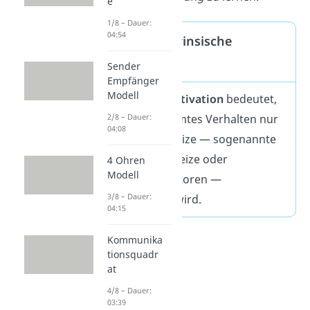
e
1/8 – Dauer:
04:54
Definition extrinsische
Motivation
Sender
Empfänger
Modell
Extrinsische Motivation
bedeutet,
2/8 – Dauer:
dass ein bestimmtes Verhalten nur
04:08
durch äußere Reize — sogenannte
extrinsische Anreize oder
4 Ohren
Modell
extrinsische Faktoren —
3/8 – Dauer:
hervorgerufen wird.
04:15
Kommunika
tionsquadr
at
4/8 – Dauer:
03:39