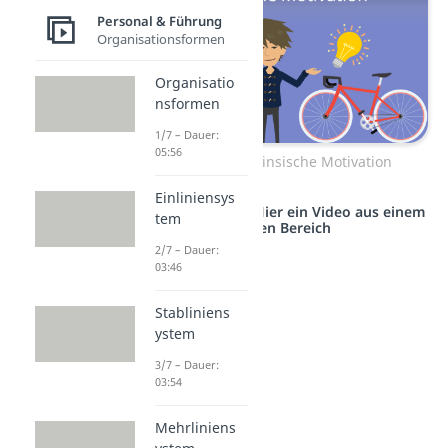
Personal & Führung
Organisationsformen
Organisatio
nsformen
1/7 – Dauer:
05:56
Zum Video: Intrinsische Motivation
Einliniensys
Studyflix vernetzt: Hier ein Video aus einem
tem
anderen Bereich
2/7 – Dauer:
03:46
Stabliniens
ystem
3/7 – Dauer:
03:54
Mehrliniens