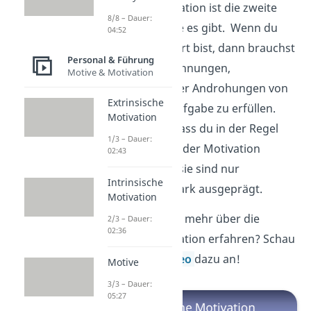
Intrinsische Motivation ist die zweite
8/8 – Dauer:
Motivationsart, die es gibt. Wenn du
04:52
intrinsisch motiviert bist, dann brauchst
Personal & Führung
du also keine Belohnungen,
Motive & Motivation
Bestätigungen oder Androhungen von
Extrinsische
Außen, um eine Aufgabe zu erfüllen.
Motivation
Wichtig ist aber, dass du in der Regel
1/3 – Dauer:
durch beide Arten der Motivation
02:43
motiviert wirst — sie sind nur
Intrinsische
unterschiedlich stark ausgeprägt.
Motivation
Du möchtest noch mehr über die
2/3 – Dauer:
02:36
intrinsische Motivation erfahren? Schau
dir jetzt unser
Video
dazu an!
Motive
3/3 – Dauer:
05:27