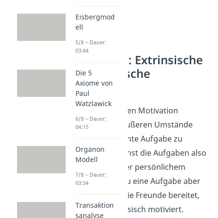
Eisbergmod
ell
5/8 – Dauer:
03:44
Unterschied: Extrinsische
und intrinsische
Die 5
Axiome von
Motivation
Paul
Watzlawick
Bei der extrinsischen Motivation
6/8 – Dauer:
bringen dich die äußeren Umstände
04:15
dazu, eine bestimmte Aufgabe zu
Organon
erledigen. Du machst die Aufgaben also
Modell
nicht aus Spaß oder persönlichem
7/8 – Dauer:
Interesse. Wenn du eine Aufgabe aber
03:34
erledigst, weil es die Freunde bereitet,
Transaktion
dann bist du intrinsisch motiviert.
sanalyse