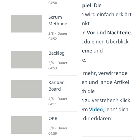
04:50
ein konkretes
Beispiel.
Die
Matrixorganisation wird einfach erklärt
Scrum
ebenso wie der Punkt
Methode
Matrixorganisation Vor
und
Nachteile.
2/8 – Dauer:
04:52
Außerdem erhältst du einen Überblick
über
Einliniensysteme
und
Backlog
Mehrliniensysteme.
3/8 – Dauer:
04:53
Du hast keine Lust mehr, verwirrende
Uniskripte zu wälzen und lange Artikel
Kanban
Board
zu lesen, um endlich die
4/8 – Dauer:
Matrixorganisation zu verstehen? Klick
04:11
auf Play bei unserem
Video,
lehn‘ dich
zurück und lass es dir erklären!
OKR
5/8 – Dauer:
04:59