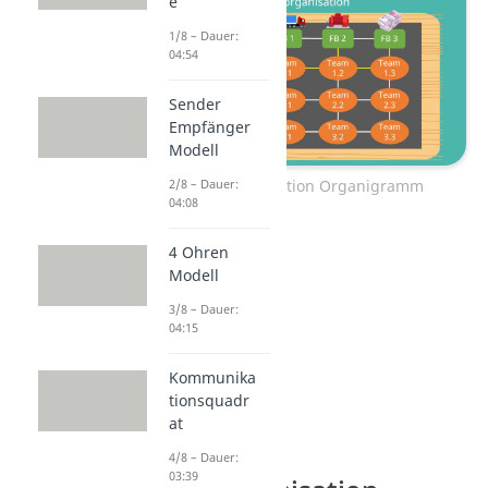
e
1/8 – Dauer:
04:54
Sender
Empfänger
Modell
2/8 – Dauer:
Matrixorganisation Organigramm
04:08
4 Ohren
Modell
3/8 – Dauer:
04:15
Kommunika
tionsquadr
at
4/8 – Dauer:
03:39