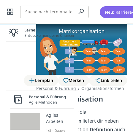
Suche
Neu: Karriere
Lernen lohnt sich!
Entdecke hier deine Chancen.
Lernplan
Merken
Link teilen
Personal & Führung
Organisationsformen
Personal & Führung
Matrixorganisation
Agile Methoden
Dieser Artikel über die
Agiles
Matrixorganisation
liefert dir neben
Arbeiten
der Matrixorganisation
Definition
auch
1/8 – Dauer: