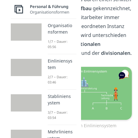
Personal & Führung
hierarchischen Aufbau
gekennzeichnet,
Organisationsformen
bei welchem ein Mitarbeiter immer
Organisatio
genau einer
übergeordneten Instanz
nsformen
zugeordnet ist. Es wird unterschieden
1/7 – Dauer:
zwischen der
funktionalen
05:56
Organisationform und der
divisionalen.
Einliniensys
tem
2/7 – Dauer:
03:46
Stabliniens
ystem
3/7 – Dauer:
03:54
Organigramm Einliniensystem
Mehrliniens