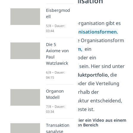
Matrixorganisation
Einordnung
Eisbergmod
ell
Neben der Matrixorganisation gibt es
5/8 – Dauer:
noch weitere
Organisationsformen.
03:44
Generell kann eine Organisationsform
Die 5
ein
Einliniensystem,
ein
Axiome von
Paul
Stabliniensystem
oder ein
Watzlawick
Mehrliniensystem
sein. Hier sind unter
6/8 – Dauer:
anderem, das
Produktportfolio,
die
04:15
Größe
der Firma, oder die Verteilung
Organon
der Aufgaben innerhalb der
Modell
Unternehmensstruktur entscheidend,
7/8 – Dauer:
welche Form die Beste ist.
03:34
Studyflix vernetzt: Hier ein Video aus einem
anderen Bereich
Transaktion
sanalyse