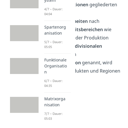
ystem
Bei der nach
Funktionen
gegliederten
4/7 – Dauer:
Form werden die
04:04
Organisationseinheiten
nach
Spartenorg
betrieblichen
Arbeitsbereichen
wie
anisation
Vertrieb, Finance oder Produktion
5/7 – Dauer:
unterteilt. Bei der
divisionalen
05:05
Organisation, auch
Funktionale
Spartenorganisation
genannt, wird
Organisatio
nach Kunden, Produkten und Regionen
n
gegliedert.
6/7 – Dauer:
04:35
Matrixorga
nisation
7/7 – Dauer:
05:03