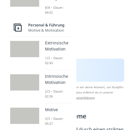
8/8 – Dauer:
04:52
Personal & Führung
Motive & Motivation
Extrinsische
Motivation
1/3 – Dauer:
02:43
Intrinsische
Motivation
Nach Beantwortung speichern wir deine Antwort, um Studyflix
2/3 – Dauer:
zu verbessern. Mehr dazu erfährst du in unserer
02:36
Datenschutzerklärung
.
Motive
Einliniensysteme
3/3 – Dauer:
05:27
Diese Systeme sind durch einen strikten