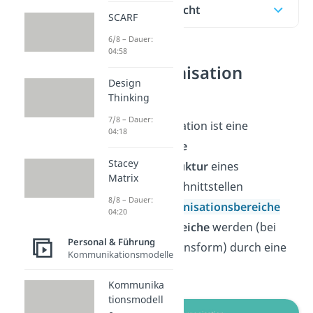
Inhaltsübersicht
SCARF
6/8 – Dauer:
04:58
Matrixorganisation
Design
Definition
Thinking
7/8 – Dauer:
Die Matrixorganisation ist eine
04:18
mehrdimensionale
Stacey
Organisationsstruktur
eines
Matrix
Unternehmens. Schnittstellen
8/8 – Dauer:
funktionaler Organisationsbereiche
04:20
und
Geschäftsbereiche
werden (bei
Personal & Führung
dieser Organisationsform) durch eine
Kommunikationsmodelle
Matrix
abgebildet.
Kommunika
tionsmodell