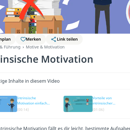
nplan
Merken
Link teilen
 & Führung
Motive & Motivation
rinsische Motivation
ige Inhalte in diesem Video
Intrinsische
Vorteile von
Motivation einfach
intrinsischer
erklärt
Motivation
(00:14)
(01:06)
trinsische Motivation fällt es dir leicht, bestimmte Aufgab