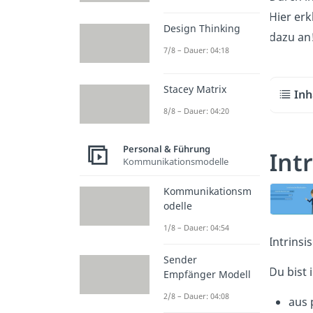
Hier erk
Design Thinking
dazu an
7/8 – Dauer: 04:18
Stacey Matrix
Inh
8/8 – Dauer: 04:20
Personal & Führung
Int
Kommunikationsmodelle
Kommunikationsm
odelle
1/8 – Dauer: 04:54
Intrinsi
Sender
Du bist 
Empfänger Modell
2/8 – Dauer: 04:08
aus 