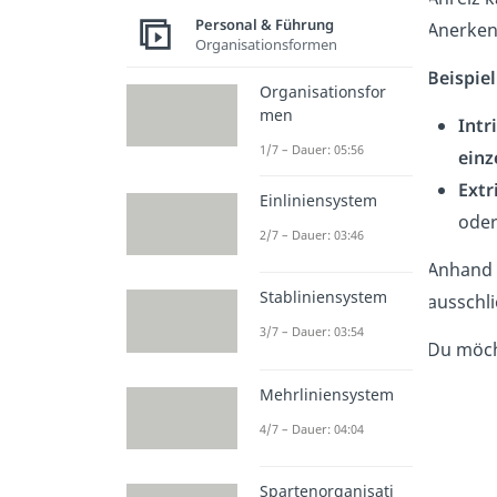
Personal & Führung
Anerkenn
Organisationsformen
Beispiel
Organisationsfor
men
Intr
1/7 – Dauer: 05:56
einz
Extr
Einliniensystem
oder
2/7 – Dauer: 03:46
Anhand d
Stabliniensystem
ausschl
3/7 – Dauer: 03:54
Du möch
Mehrliniensystem
4/7 – Dauer: 04:04
Spartenorganisati