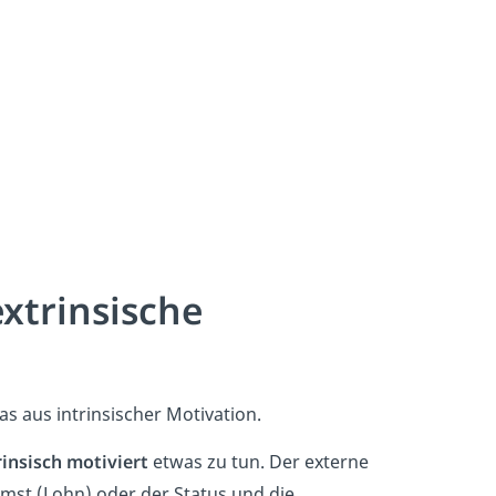
extrinsische
s aus intrinsischer Motivation.
rinsisch motiviert
etwas zu tun. Der externe
mmst (Lohn) oder der Status und die