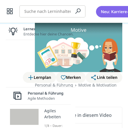
Suche
Neu: Karriere
Lernen lohnt sich!
Entdecke hier deine Chancen.
Lernplan
Merken
Link teilen
Personal & Führung
Motive & Motivation
Personal & Führung
Motive
Agile Methoden
Agiles
Wichtige Inhalte in diesem Video
Arbeiten
1/8 – Dauer: