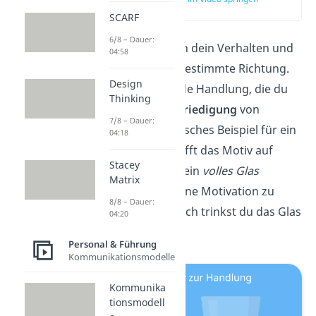
(00:15)
SCARF
6/8 – Dauer:
Motive
bestimmen dein Verhalten und
04:58
lenken es in eine bestimmte Richtung.
Design
Demnach dient jede Handlung, die du
Thinking
ausführst, der
Befriedigung
von
7/8 – Dauer:
Motiven. Ein klassisches Beispiel für ein
04:18
Motiv ist
Durst
. Trifft das Motiv auf
Stacey
einen
Anreiz
, z. B. ein
volles Glas
Matrix
Wasser
, löst das eine Motivation zu
8/8 – Dauer:
handeln aus. Folglich trinkst du das Glas
04:20
Wasser.
Personal & Führung
Kommunikationsmodelle
Kommunika
tionsmodell