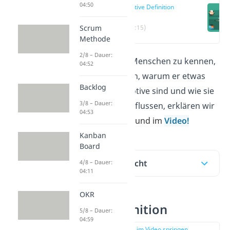
04:50
Motive Definition
Scrum
(00:15)
Methode
2/8 – Dauer:
Die
Motive
eines Menschen zu kennen,
04:52
bedeutet zu wissen, warum er etwas
Backlog
tut. Was genau Motive sind und wie sie
3/8 – Dauer:
das Handeln beeinflussen, erklären wir
04:53
dir hier im Beitrag
und im
Video!
Kanban
Board
Inhaltsübersicht
4/8 – Dauer:
04:11
OKR
Motive Definition
5/8 – Dauer:
04:59
zur Stelle im Video springen