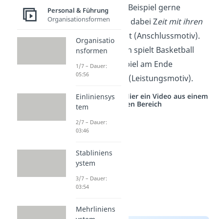
Person spielt zum Beispiel gerne
Personal & Führung
Organisationsformen
Basketball, weil sie dabei Z
eit mit ihren
Freunden
verbringt (Anschlussmotiv).
Organisatio
Eine andere Person spielt Basketball
nsformen
nur, weil sie das Spiel am Ende
1/7 – Dauer:
05:56
gewinnen
möchte (Leistungsmotiv).
Studyflix vernetzt: Hier ein Video aus einem
Einliniensys
anderen Bereich
tem
2/7 – Dauer:
03:46
Stabliniens
ystem
3/7 – Dauer:
03:54
Mehrliniens