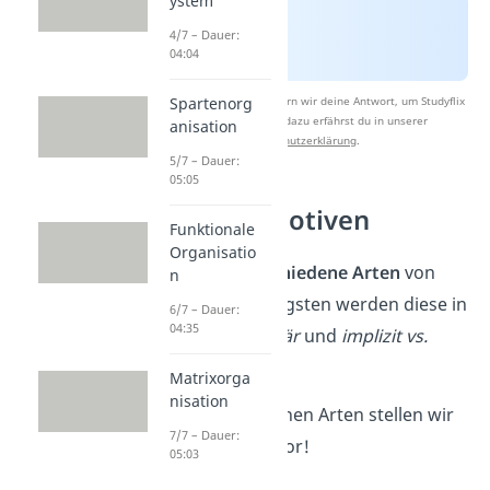
ystem
4/7 – Dauer:
04:04
Spartenorg
Nach Beantwortung speichern wir deine Antwort, um Studyflix
zu verbessern. Mehr dazu erfährst du in unserer
anisation
Datenschutzerklärung
.
5/7 – Dauer:
05:05
Arten von Motiven
Funktionale
Organisatio
Es gibt viele
verschiedene Arten
von
n
Motiven. Am häufigsten werden diese in
6/7 – Dauer:
04:35
primär vs. sekundär
und
implizit vs.
explizit
unterteilt.
Matrixorga
nisation
Die unterschiedlichen Arten stellen wir
7/7 – Dauer:
dir jetzt genauer vor!
05:03