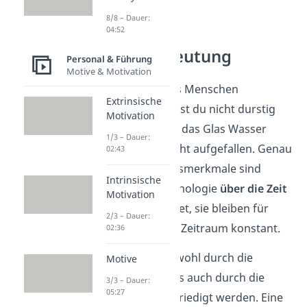
8/8 – Dauer:
04:52
Motive Bedeutung
Personal & Führung
Motive & Motivation
Motive regeln, was Menschen
Extrinsische
wahrnehmen
. Wärst du nicht durstig
Motivation
gewesen, wäre dir das Glas Wasser
1/3 – Dauer:
wahrscheinlich nicht aufgefallen. Genau
02:43
wie Persönlichkeitsmerkmale sind
Intrinsische
Motive in der Psychologie
über die Zeit
Motivation
stabil
. Das bedeutet, sie bleiben für
2/3 – Dauer:
einen bestimmten Zeitraum konstant.
02:36
Ein Motiv kann sowohl durch die
Motive
Tätigkeit
selbst, als auch durch die
3/3 – Dauer:
05:27
Folgen daraus
befriedigt werden. Eine