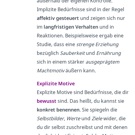
außerhalb der eigenen Kontrolle.
Implizite Bedürfnisse sind in der Regel
affektiv gesteuert
und zeigen sich nur
im
langfristigen
Verhalten
und in
Reaktionen. Beispielsweise ergab eine
Studie, dass eine
strenge Erziehung
bezüglich
Sauberkeit
und
Ernährung
sich in einem stärker
ausgeprägtem
Machtmotiv
äußern kann.
Explizite Motive
Explizite Motive sind Bedürfnisse, die dir
bewusst
sind. Das heißt, du kannst sie
konkret benennen
. Sie spiegeln die
Selbstbilder
,
Werte
und
Ziele
wider, die
du dir selbst zuschreibst und mit denen