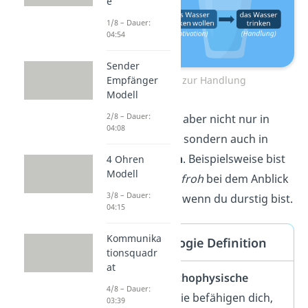
e
1/8 – Dauer:
04:54
Sender
Empfänger
Vom Motiv zur Handlung
Modell
2/8 – Dauer:
Motive zeigen sich aber nicht nur in
04:08
deinem
Verhalten
, sondern auch in
deinen
Reaktionen
. Beispielsweise bist
4 Ohren
Modell
du
erleichtert
und
froh
bei dem Anblick
3/8 – Dauer:
des Wasserglases, wenn du durstig bist.
04:15
Kommunika
Motiv Psychologie Definition
tionsquadr
at
Motive sind
psychophysische
4/8 – Dauer:
Dispositionen
. Sie befähigen dich,
03:39