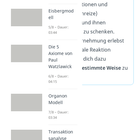
bestimmte Situationen und
Eisbergmod
Gegenstände (Anreize)
ell
wahrzunehmen und ihnen
5/8 – Dauer:
Aufmerksamkeit zu schenken.
03:44
Infolge der Wahrnehmung erlebst
Die 5
du eine emotionale Reaktion
Axiome von
(Motivation), die dich dazu
Paul
Watzlawick
veranlasst, auf
bestimmte Weise
zu
handeln.
6/8 – Dauer:
04:15
Organon
Modell
7/8 – Dauer:
03:34
Transaktion
sanalyse