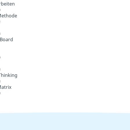
rbeiten
0
Methode
2
3
Board
1
9
8
Thinking
8
atrix
0