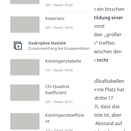
5/6 – Dauer: 03:42
Die
Ordinalskala
ist schon ein bisschen
informativer. Hier ist die
Bildung einer
Kovarianz
Rangfolge
möglich. Du kannst
6/6 – Dauer: 04:52
allerdings nur Aussagen über „größer
gleich“ und „kleiner gleich“ treffen.
Deskriptive Statistik
Zusammenhang bei Gruppendaten
Das heißt, die
Abstände
zwischen den
Ausprägungen lassen sich
nicht
Kontingenztabelle
interpretieren
.
1/5 – Dauer: 03:45
Das ist zum Beispiel bei Fußballtabellen
Chi Quadrat
der Fall: Stell dir vor, der erste Platz hat
Koeffizient
25, der zweite 18 und der dritte 17
2/5 – Dauer: 02:41
Punkte. Es ist offensichtlich, dass das
Team auf Platz eins das Beste ist, aber
Kontingenzkoeffizie
nt
nur weil es sieben Punkte Abstand auf
3/5 – Dauer: 02:54