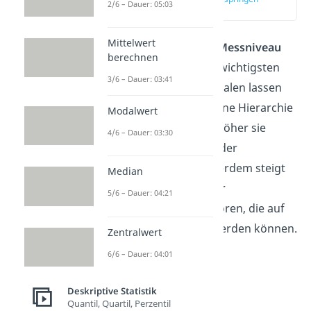
2/6 – Dauer: 05:03
(00:11)
Mittelwert
Das
Skalenniveau
, auch
Messniveau
berechnen
genannt, stellt eines der wichtigsten
3/6 – Dauer: 03:41
Maße der Statistik dar. Skalen lassen
sich ihrer Höhe nach in eine Hierarchie
Modalwert
einordnen. Das heißt, je höher sie
4/6 – Dauer: 03:30
werden desto größer ist der
Informationsgehalt. Außerdem steigt
Median
damit auch die Anzahl der
5/6 – Dauer: 04:21
mathematischen Operatoren, die auf
die Daten angewendet werden können.
Zentralwert
6/6 – Dauer: 04:01
Deskriptive Statistik
Quantil, Quartil, Perzentil