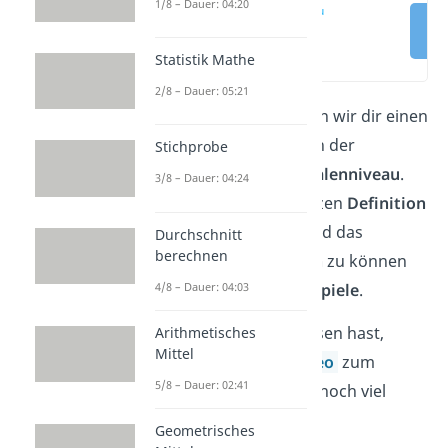
1/8 – Dauer: 04:20
Skalenniveau
Statistik
(00:11)
Statistik Mathe
2/8 – Dauer: 05:21
In diesem Beitrag erklären wir dir einen
wichtigen Grundbegriff in der
Stichprobe
Statistik
, nämlich das
Skalenniveau
.
3/8 – Dauer: 04:24
Wir steigen mit einer kurzen
Definition
ein, um dann anschließend das
Durchschnitt
berechnen
Skalenniveau bestimmen
zu können
4/8 – Dauer: 04:03
durch
Skalenniveau Beispiele
.
Falls du keine Lust auf Lesen hast,
Arithmetisches
Mittel
erklärt dir unser
Lernvideo
zum
5/8 – Dauer: 02:41
Skalenniveau das Thema noch viel
schneller.
Geometrisches