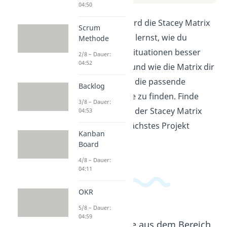
04:50
In diesem Video wird die Stacey Matrix
Scrum
einfach erklärt. Du lernst, wie du
Methode
komplexe Projektsituationen besser
2/8 – Dauer:
04:52
verstehen kannst und wie die Matrix dir
dabei helfen kann, die passende
Backlog
Herangehensweise zu finden. Finde
3/8 – Dauer:
heraus, wie du mit der Stacey Matrix
04:53
erfolgreich dein nächstes Projekt
Kanban
angehen kannst!
Board
4/8 – Dauer:
04:11
OKR
5/8 – Dauer:
04:59
Beliebte Inhalte aus dem Bereich