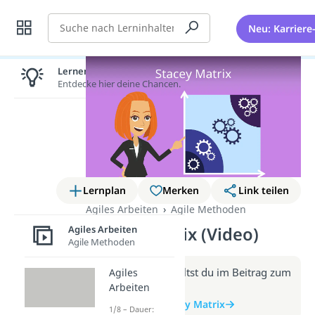
Suche
Neu: Karriere
Lernen lohnt sich!
Entdecke hier deine Chancen.
Lernplan
Merken
Link teilen
Agiles Arbeiten
Agile Methoden
Agiles Arbeiten
Stacey Matrix (Video)
Agile Methoden
Weitere Infos erhältst du im Beitrag zum
Agiles
Arbeiten
Video
zum Beitrag: Stacey Matrix
1/8 – Dauer: