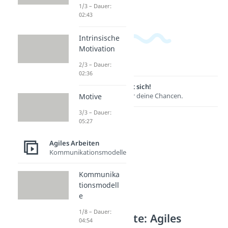
1/3 – Dauer:
02:43
Intrinsische
Motivation
2/3 – Dauer:
02:36
Lernen lohnt sich!
Entdecke hier deine Chancen.
Motive
3/3 – Dauer:
05:27
Agiles Arbeiten
Kommunikationsmodelle
Kommunika
tionsmodell
e
1/8 – Dauer:
Weitere Inhalte: Agiles
04:54