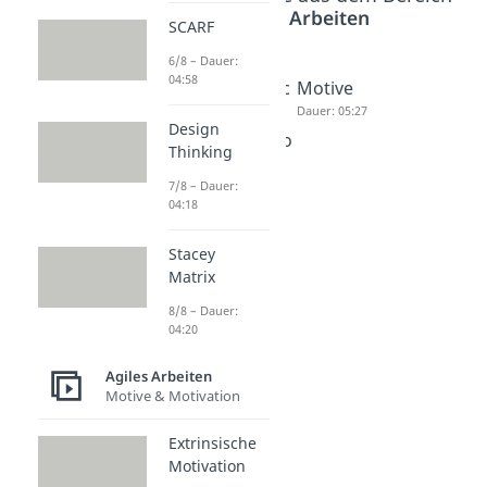
Agiles Arbeiten
SCARF
6/8 – Dauer:
04:58
Extrinsisc
Intrinsisc
Motive
he
he
Dauer: 05:27
Design
Motivatio
Motivatio
Thinking
n
n
7/8 – Dauer:
Dauer: 02:43
Dauer: 02:36
04:18
Stacey
Matrix
8/8 – Dauer:
04:20
Agiles Arbeiten
Motive & Motivation
Extrinsische
Motivation