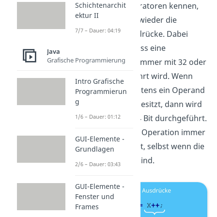
Schichtenarchit
arithmetischen Operatoren kennen,
ektur II
betrachten wir nun wieder die
7/7 – Dauer: 04:19
arithmetischen Ausdrücke. Dabei
musst du wissen, dass eine
Java
Grafische Programmierung
Ganzzahloperation immer mit 32 oder
mehr Bit durchgeführt wird. Wenn
Intro Grafische
zum Beispiel mindestens ein Operand
Programmierun
g
im Ausdruck 64 Bit besitzt, dann wird
1/6 – Dauer: 01:12
die Operation mit 64 Bit durchgeführt.
Andernfalls wird die Operation immer
GUI-Elemente -
mit 32 Bit ausgeführt, selbst wenn die
Grundlagen
Operanden kleiner sind.
2/6 – Dauer: 03:43
GUI-Elemente -
Fenster und
Frames