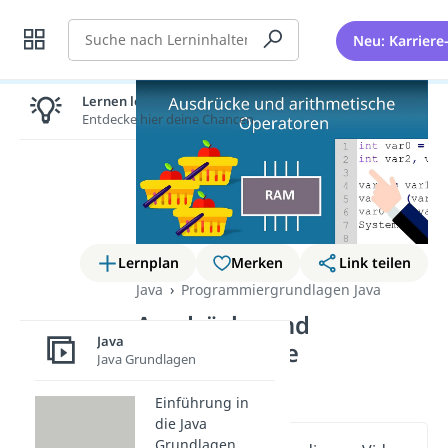
Suche
Neu: Karriere
Lernen lohnt sich!
Entdecke hier deine Chancen.
Lernplan
Merken
Link teilen
Java
Programmiergrundlagen Java
Ausdrücke und
Java
arithmetische
Java Grundlagen
Operatoren
Einführung in
die Java
Grundlagen