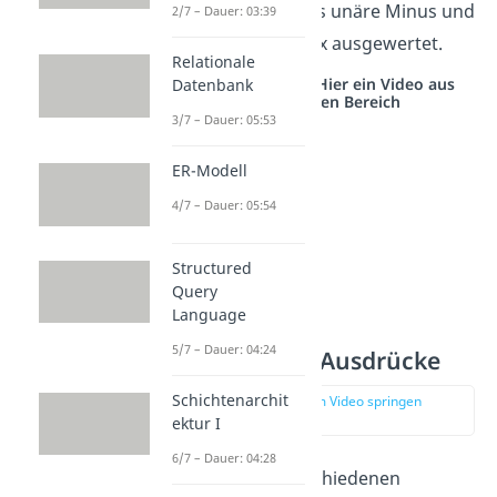
Minus vor dem a das unäre Minus und
2/7 – Dauer: 03:39
wird in Java als (-a)*x ausgewertet.
Relationale
Studyflix vernetzt: Hier ein Video aus
Datenbank
einem anderen Bereich
3/7 – Dauer: 05:53
ER-Modell
4/7 – Dauer: 05:54
Structured
Query
Language
5/7 – Dauer: 04:24
Arithmetische Ausdrücke
Schichtenarchit
zur Stelle im Video springen
(03:15)
ektur I
6/7 – Dauer: 04:28
Da wir nun die verschiedenen