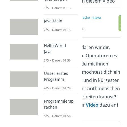
Wichtige Inhalte in diesem Video
1/5 – Dauer: 06:13
Ausdrücke in Java
Java Main
(00:24)
2/5 – Dauer: 04:13
Hello World
In diesem Artikel erklären wir dir,
Java
welche arithmetische Operatoren es
3/5 – Dauer: 01:56
in Java gibt und wie du mit ihnen
rechnen kannst. Du möchtest dich ein
Unser erstes
Programm
wenig zurücklehnen und in kürzester
Zeit lernen, wie du mit arithmetischen
4/5 – Dauer: 04:29
Operatoren in Java arbeiten kannst?
Programmiersp
Dann schau dir unser
Video
dazu an!
rachen
5/5 – Dauer: 04:58