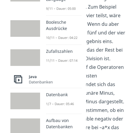
Division übrig bleibt. Zum Beispiel
9/11 – Dauer: 05:00
wenn du fünf durch vier teilst, wäre
Boolesche
das Ergebnis ja 1,25. Wenn du aber
Ausdrücke
den Modulo von der fünf und der vier
10/11 – Dauer: 04:22
nimmst, wäre das Ergebnis eins.
Warum? Weil genau das der Rest bei
Zufallszahlen
einer Ganzzahligen Division ist.
11/11 – Dauer: 07:14
Kommen wir nun auf die Operatoren
zurück. Auf der höchsten
Java
Datenbanken
Präzedenzstufe befindet sich das
unäre Plus und das unäre Minus,
Datenbank
beide mit Plus und Minus dargestellt.
1/7 – Dauer: 05:46
Diese Operatoren bestimmen, ob ein
Wert oder eine Variable negativ oder
Aufbau von
Datenbanken
positiv ist. Damit wäre bei –a*x das