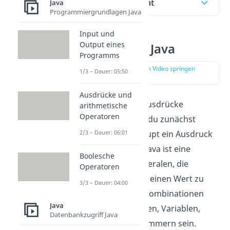
Inhaltsübersicht
Java
Programmiergrundlagen Java
Input und
Output eines
Ausdrücke in Java
Programms
zur Stelle im Video springen
1/3 – Dauer: 05:50
(00:24)
Ausdrücke und
Um aus
Variablen
Ausdrücke
arithmetische
Operatoren
aufzustellen, musst du zunächst
2/3 – Dauer: 06:01
wissen, was überhaupt ein Ausdruck
ist. Ein Ausdruck in Java ist eine
Boolesche
Kombination von Literalen, die
Operatoren
verwendet wird, um einen Wert zu
3/3 – Dauer: 04:00
berechnen. Solche Kombinationen
Java
können Zeichenketten, Variablen,
Datenbankzugriff Java
Operatoren und Klammern sein.