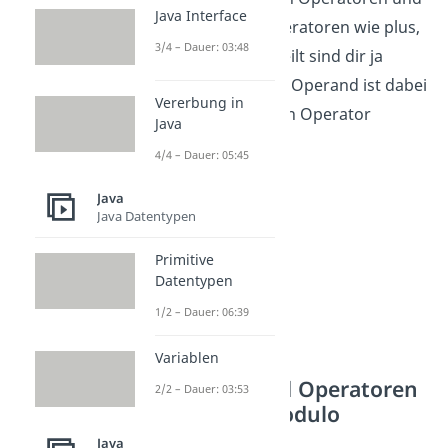
Java Interface
Operanden. Die Operatoren wie plus,
3/4 – Dauer: 03:48
minus, mal und geteilt sind dir ja
bereits bekannt. Ein Operand ist dabei
Vererbung in
der Wert, auf den ein Operator
Java
einwirkt.
4/4 – Dauer: 05:45
Java
Java Datentypen
Primitive
Datentypen
1/2 – Dauer: 06:39
Variablen
Ausdrücke und Operatoren
2/2 – Dauer: 03:53
bilden: Java Modulo
Operator
Java