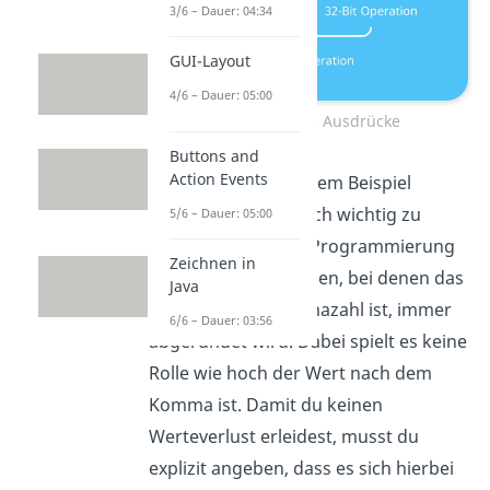
3/6 – Dauer: 04:34
GUI-Layout
4/6 – Dauer: 05:00
Arithmetische Ausdrücke
Buttons and
Action Events
Bevor wir uns an einem Beispiel
versuchen, ist es noch wichtig zu
5/6 – Dauer: 05:00
wissen, dass in der Programmierung
Zeichnen in
bei Ganzzahldivisionen, bei denen das
Java
Ergebnis eine Kommazahl ist, immer
6/6 – Dauer: 03:56
abgerundet wird. Dabei spielt es keine
Rolle wie hoch der Wert nach dem
Komma ist. Damit du keinen
Werteverlust erleidest, musst du
explizit angeben, dass es sich hierbei