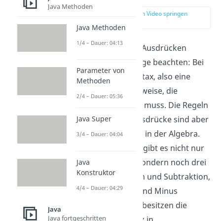
Java Methoden
zur Stelle im Video springen
(01:16)
Java Methoden
1/4 – Dauer: 04:13
Bei der Bildung von Ausdrücken
musst du einige Dinge beachten: Bei
Parameter von
Java gibt es eine Syntax, also eine
Methoden
korrekte Ausdrucksweise, die
2/4 – Dauer: 05:36
eingehalten werden muss. Die Regeln
für korrekte Java Ausdrücke sind aber
Java Super
fast die gleichen wie in der Algebra.
3/4 – Dauer: 04:04
Bei den Operatoren gibt es nicht nur
die vier einfachen, sondern noch drei
Java
Konstruktor
weitere. Die Addition und Subtraktion,
4/4 – Dauer: 04:29
die mit einem Plus und Minus
dargestellt werden, besitzen die
Java
Java fortgeschritten
geringste Präzedenz in