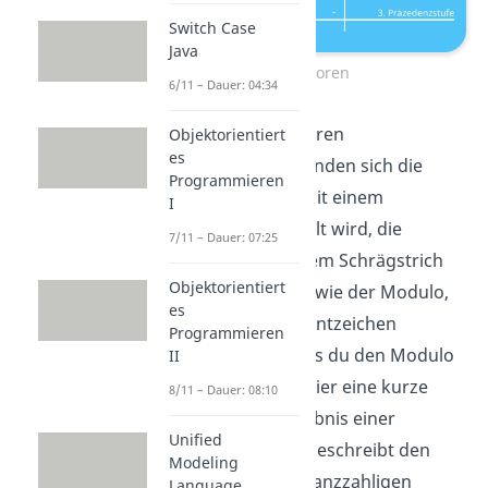
Switch Case
Java
Operatoren
6/11 – Dauer: 04:34
Auf der nächst höheren
Objektorientiert
es
Präzedenzstufe befinden sich die
Programmieren
Multiplikation, die mit einem
I
Sternchen dargestellt wird, die
7/11 – Dauer: 07:25
Division, die mit einem Schrägstrich
Objektorientiert
symbolisiert wird sowie der Modulo,
es
der mit einem Prozentzeichen
Programmieren
dargestellt wird. Falls du den Modulo
II
noch nicht kennst, hier eine kurze
8/11 – Dauer: 08:10
Erklärung: Das Ergebnis einer
Unified
Modulo-Rechnung beschreibt den
Modeling
Rest, der bei einer ganzzahligen
Language