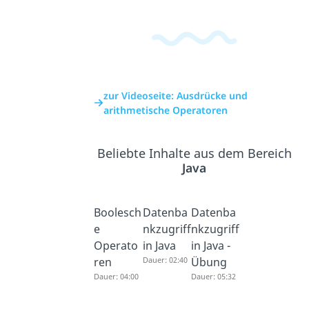
zur Videoseite: Ausdrücke und
arithmetische Operatoren
Beliebte Inhalte aus dem Bereich
Java
Boolesch
Datenba
Datenba
e
nkzugriff
nkzugriff
Operato
in Java
in Java -
ren
Dauer: 02:40
Übung
Dauer: 04:00
Dauer: 05:32