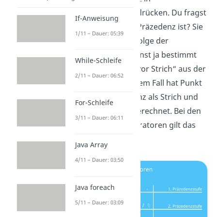
arithmetischen Ausdrücken. Du fragst
If-Anweisung
dich jetzt, was eine Präzedenz ist? Sie
1/11 – Dauer: 05:39
bestimmt die Rangfolge der
Operatoren. Du kennst ja bestimmt
While-Schleife
den Spruch „Punkt vor Strich“ aus der
2/11 – Dauer: 06:52
Mathematik. In diesem Fall hat Punkt
die höhere Präzedenz als Strich und
For-Schleife
wird somit zuerst berechnet. Bei den
3/11 – Dauer: 06:11
arithmetischen Operatoren gilt das
gleiche.
Java Array
4/11 – Dauer: 03:50
Java foreach
5/11 – Dauer: 03:09