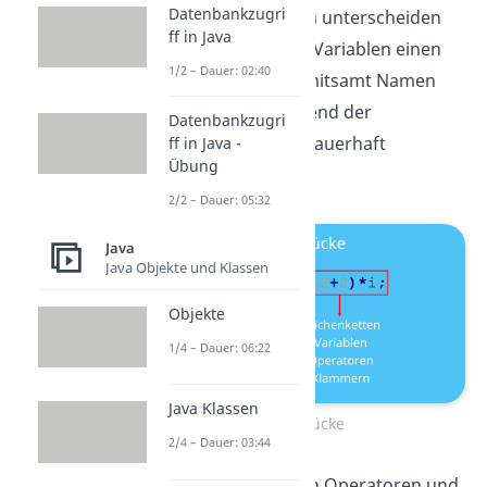
Datenbankzugri
Werte und Variablen unterscheiden
ff in Java
sich nur darin, dass Variablen einen
1/2 – Dauer: 02:40
Wert besitzen, der mitsamt Namen
und Datentyp während der
Datenbankzugri
Programmlaufzeit dauerhaft
ff in Java -
Übung
aufrufbar ist.
2/2 – Dauer: 05:32
Java
Java Objekte und Klassen
Objekte
1/4 – Dauer: 06:22
Java Klassen
Ausdrücke
2/4 – Dauer: 03:44
Ausdrücke enthalten Operatoren und