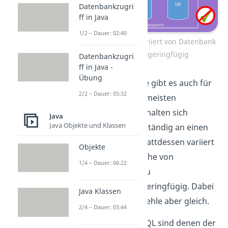
Datenbankzugri
ff in Java
1/2 – Dauer: 02:40
Die Syntax von SQL variiert von Datenbank
zu Datenbank geringfügig
Datenbankzugri
ff in Java -
Übung
Wie für jede Sprache gibt es auch für
2/2 – Dauer: 05:32
SQL Standards. Die meisten
Datenbanksysteme halten sich
Java
Java Objekte und Klassen
allerdings nicht vollständig an einen
dieser Standards. Stattdessen variiert
Objekte
die Syntax der Sprache von
1/4 – Dauer: 06:22
Datenbanksystem zu
Datenbanksystem geringfügig. Dabei
Java Klassen
bleiben die Basisbefehle aber gleich.
2/4 – Dauer: 03:44
Die Datentypen in SQL sind denen der