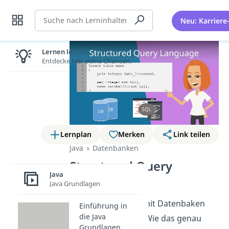
Suche
Neu: Karriere
Lernen lohnt sich!
Entdecke hier deine Chancen.
Lernplan
Merken
Link teilen
Java
Datenbanken
Structured Query
Java
Language
Java Grundlagen
Mit SQL kannst du mit Datenbaken
Einführung in
die Java
praktisch arbeiten. Wie das genau
Grundlagen