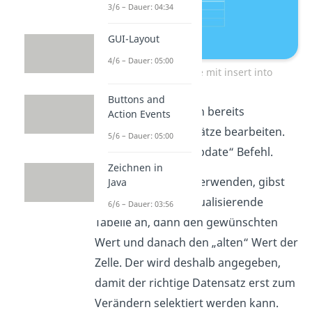
3/6 – Dauer: 04:34
GUI-Layout
4/6 – Dauer: 05:00
Füllen der Tabelle mit insert into
Buttons and
Du kannst aber auch bereits
Action Events
vorhandene Datensätze bearbeiten.
5/6 – Dauer: 05:00
Dazu gibt es den „update“ Befehl.
Zeichnen in
Um ihn korrekt zu verwenden, gibst
Java
du zuerst die zu aktualisierende
6/6 – Dauer: 03:56
Tabelle an, dann den gewünschten
Wert und danach den „alten“ Wert der
Zelle. Der wird deshalb angegeben,
damit der richtige Datensatz erst zum
Verändern selektiert werden kann.