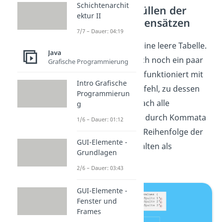
Schichtenarchit
SQL Befehle: Füllen der
ektur II
Tabelle mit Datensätzen
7/7 – Dauer: 04:19
So! Jetzt haben wir eine leere Tabelle.
Java
Fügen wir doch gleich noch ein paar
Grafische Programmierung
Datensätze ein. Das funktioniert mit
Intro Grafische
dem „insert into“ Befehl, zu dessen
Programmierun
Anwendung du einfach alle
g
gewünschten Werte durch Kommata
1/6 – Dauer: 01:12
getrennt und in der Reihenfolge der
GUI-Elemente -
entsprechenden Spalten als
Grundlagen
Parameter mitgibst.
2/6 – Dauer: 03:43
GUI-Elemente -
Fenster und
Frames