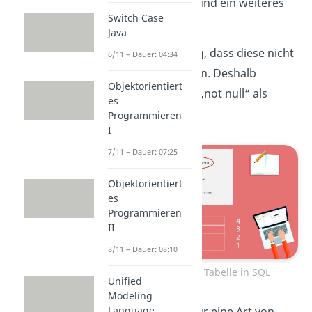
Sekundärschlüssel und ein weiteres
Switch Case
Attribut.
Java
Dabei ist uns wichtig, dass diese nicht
6/11 – Dauer: 04:34
leer gelassen werden. Deshalb
Objektorientiert
hängen wir einfach „not null“ als
es
Einschränkung an.
Programmieren
I
7/11 – Dauer: 07:25
Objektorientiert
es
Programmieren
II
8/11 – Dauer: 08:10
Erzeugung einer Tabelle in SQL
Unified
Modeling
Language
Es gibt aber nicht nur eine Art von