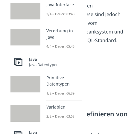
Java Interface
Programmiersprachen
nachempfunden. Diese sind jedoch
3/4 – Dauer: 03:48
wiederum abhängig vom
Vererbung in
verwendeten Datenbanksystem und
Java
dem angewandten SQL-Standard.
4/4 – Dauer: 05:45
Java
Java Datentypen
Primitive
Datentypen
1/2 – Dauer: 06:39
Variablen
SQL Befehle: Definieren von
2/2 – Dauer: 03:53
Daten
Java