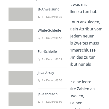
erklären wir dir alles, was mit
If-Anweisung
Attributen und Tabellen zu tun hat.
1/11 – Dauer: 05:39
Um diesen Schlüssel nun anzulegen,
definieren wir zuerst ein Attribut vom
While-Schleife
Typ Integer, das bei jedem neuen
2/11 – Dauer: 06:52
Eintrag hochzählt. Als Zweites muss
dieses Attribut als Primärschlüssel
For-Schleife
festgelegt werden. Um das zu tun,
3/11 – Dauer: 06:11
müssen wir das Attribut nur als
solchen angeben.
Java Array
4/11 – Dauer: 03:50
Da wir aber nicht nur eine leere
Tabelle mit einer Spalte Zahlen als
Java foreach
Einträge generieren wollen,
5/11 – Dauer: 03:09
deklarieren wir noch einen