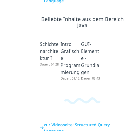
Language
Beliebte Inhalte aus dem Bereich
Java
Schichte
Intro
GUI-
narchite
Grafisch
Element
ktur I
e
e -
Dauer: 04:28
Program
Grundla
mierung
gen
Dauer: 01:12
Dauer: 03:43
zur Videoseite: Structured Query
Language