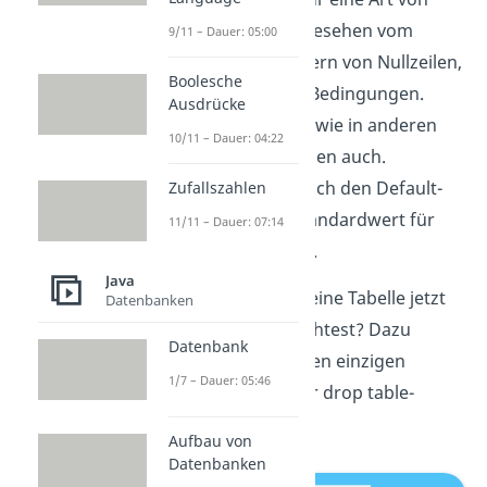
Einschränkung. Abgesehen vom
9/11 – Dauer: 05:00
Zählen und Verhindern von Nullzeilen,
Boolesche
gibt es noch Check-Bedingungen.
Ausdrücke
Diese funktionieren wie in anderen
10/11 – Dauer: 04:22
Programmiersprachen auch.
Zusätzlich gibt es noch den Default-
Zufallszahlen
Befehl, der einen Standardwert für
11/11 – Dauer: 07:14
das Attribut festlegt.
Java
Aber was, wenn du eine Tabelle jetzt
Datenbanken
wieder löschen möchtest? Dazu
Datenbank
brauchst du nur einen einzigen
1/7 – Dauer: 05:46
Befehl. Dieser ist der drop table-
Befehl.
Aufbau von
Datenbanken