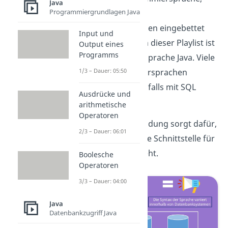
Java
Programmiergrundlagen Java
weshalb sie meist in
Programmiersprachen eingebettet
Input und
angewendet wird. In dieser Playlist ist
Output eines
Programms
diese Programmiersprache Java. Viele
1/3 – Dauer: 05:50
andere Programmiersprachen
können jedoch ebenfalls mit SQL
Ausdrücke und
verwendet werden.
arithmetische
Operatoren
Diese Art der Anwendung sorgt dafür,
2/3 – Dauer: 06:01
dass eine einheitliche Schnittstelle für
Datenbanken entsteht.
Boolesche
Operatoren
3/3 – Dauer: 04:00
Java
Datenbankzugriff Java