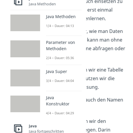
Um SQL jetzt aber auch einsetzen zu
Java Methoden
können, müssen wir erst einmal
Java Methoden
einige Befehle kennenlernen.
1/4 – Dauer: 04:13
Zuerst zeigen wir dir, wie man Daten
definiert. Schließlich kann man ohne
Parameter von
Datensätze auch keine abfragen oder
Methoden
manipulieren.
2/4 – Dauer: 05:36
Wir beginnen, indem wir eine Tabelle
Java Super
erzeugen. Dazu benutzen wir die
3/4 – Dauer: 04:04
„create table“ Anweisung.
Java
In dieser geben wir auch den Namen
Konstruktor
unserer Tabelle an.
4/4 – Dauer: 04:29
Als Nächstes müssen wir den
Java
Primärschlüssel anlegen. Darin
Java fortgeschritten