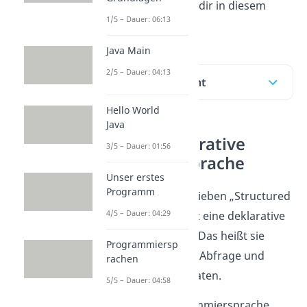
abläuft erklären wir dir in diesem
1/5 – Dauer: 06:13
Beitrag.
Java Main
2/5 – Dauer: 04:13
Inhaltsübersicht
Hello World
Java
SQL als deklarative
3/5 – Dauer: 01:56
Datenbanksprache
Unser erstes
Programm
SQL oder ausgeschrieben „Structured
4/5 – Dauer: 04:29
Query Language“ ist eine deklarative
Datenbanksprache. Das heißt sie
Programmiersp
dient zur Definition, Abfrage und
rachen
Manipulation von Daten.
5/5 – Dauer: 04:58
Sie ist keine Programmiersprache,