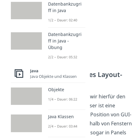
Datenbankzugri
ff in Java
1/2 – Dauer: 02:40
Datenbankzugri
ff in Java -
Übung
2/2 – Dauer: 05:32
Java
Verwendung des Layout-
Java Objekte und Klassen
Managers
Objekte
Konkret verwenden wir hierfür den
1/4 – Dauer: 06:22
LayoutManager. Dieser ist eine
Schnittstelle, die die Position von GUI-
Java Klassen
Komponenten innerhalb von Fenstern
2/4 – Dauer: 03:44
und gegebenenfalls sogar in Panels