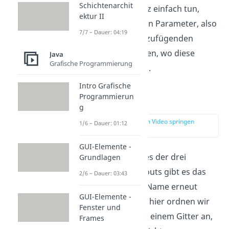
Schichtenarchit
Das können wir ganz einfach tun,
ektur II
indem wir als zweiten Parameter, also
7/7 – Dauer: 04:19
zusätzlich zur hinzuzufügenden
Komponente angeben, wo diese
Java
Grafische Programmierung
platziert werden soll.
Intro Grafische
Programmierun
Grid-Layout
g
zur Stelle im Video springen
1/6 – Dauer: 01:12
(02:06)
GUI-Elemente -
Als drittes und letztes der drei
Grundlagen
grundlegenden Layouts gibt es das
2/6 – Dauer: 03:43
GridLayout, dessen Name erneut
GUI-Elemente -
Programm ist, denn hier ordnen wir
Fenster und
die Komponenten in einem Gitter an,
Frames