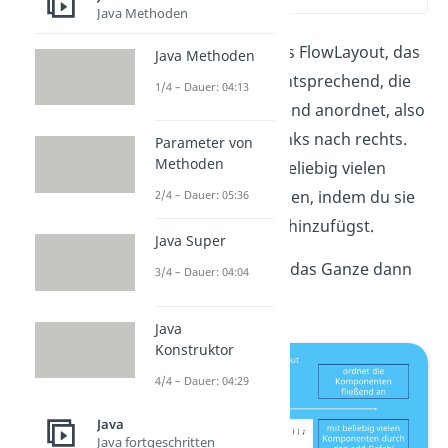
Java Methoden
Das simpelste ist das FlowLayout, das
Java Methoden
ganz dem Namen entsprechend, die
1/4 – Dauer: 04:13
Komponenten fließend anordnet, also
in einer Reihe von links nach rechts.
Parameter von
Methoden
Das kannst du mit beliebig vielen
Komponenten machen, indem du sie
2/4 – Dauer: 05:36
mit dem Befehl add hinzufügst.
Java Super
Implementiert sieht das Ganze dann
3/4 – Dauer: 04:04
so aus:
Java
Konstruktor
4/4 – Dauer: 04:29
Java
Java fortgeschritten