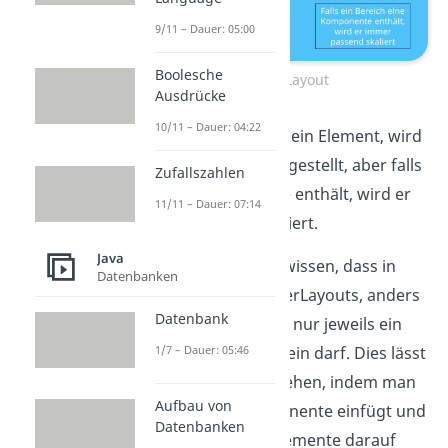
9/11 – Dauer: 05:00
Boolesche
Border-Layout
Ausdrücke
10/11 – Dauer: 04:22
Enthält ein Bereich kein Element, wird
er erst gar nicht dargestellt, aber falls
Zufallszahlen
er eine Komponente enthält, wird er
11/11 – Dauer: 07:14
immer passend skaliert.
Java
Wichtig ist noch zu wissen, dass in
Datenbanken
Bereichen des BorderLayouts, anders
Datenbank
als beim FlowLayout nur jeweils ein
1/7 – Dauer: 05:46
Element enthalten sein darf. Dies lässt
sich allerdings umgehen, indem man
Aufbau von
ein Panel als Komponente einfügt und
Datenbanken
die gewünschten Elemente darauf