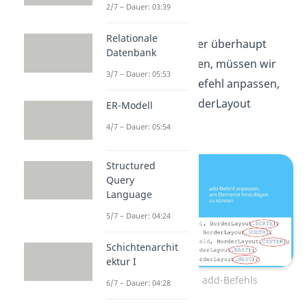
2/7 – Dauer: 03:39
platziert.
Relationale
Um die Elemente aber überhaupt
Datenbank
hinzufügen zu können, müssen wir
3/7 – Dauer: 05:53
erst noch den add-Befehl anpassen,
damit er für das BorderLayout
ER-Modell
geeignet ist.
4/7 – Dauer: 05:54
Structured
Query
Language
5/7 – Dauer: 04:24
Schichtenarchit
ektur I
Anpassung des add-Befehls
6/7 – Dauer: 04:28