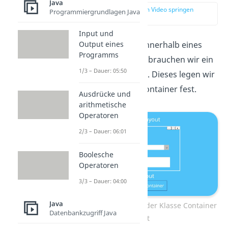
Java
zur Stelle im Video springen
Programmiergrundlagen Java
(00:17)
Input und
Output eines
Um Komponenten innerhalb eines
Programms
Fensters zu ordnen, brauchen wir ein
1/3 – Dauer: 05:50
sogenanntes Layout. Dieses legen wir
mittels der Klasse Container fest.
Ausdrücke und
arithmetische
Operatoren
2/3 – Dauer: 06:01
Boolesche
Operatoren
3/3 – Dauer: 04:00
Java
Layouts legen wir mit der Klasse Container
Datenbankzugriff Java
fest