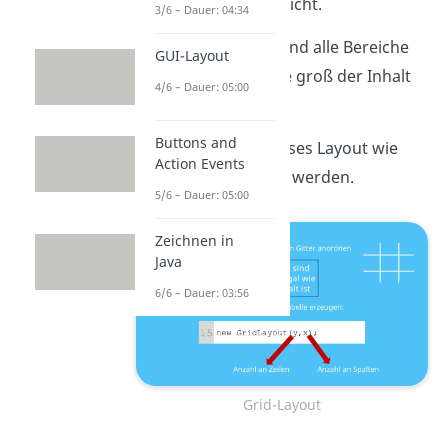
das einer Tabelle gleicht.
3/6 – Dauer: 04:34
Bei diesem Layout sind alle Bereiche
GUI-Layout
gleich groß, egal wie groß der Inhalt
4/6 – Dauer: 05:00
ist.
Buttons and
Außerdem muss dieses Layout wie
Action Events
eine Tabelle erzeugt werden.
5/6 – Dauer: 05:00
Zeichnen in
Java
6/6 – Dauer: 03:56
Grid-Layout