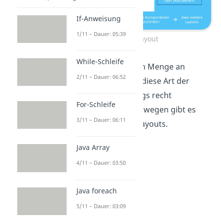
If-Anweisung
1/11 – Dauer: 05:39
Flow-Layout
While-Schleife
Ab einer bestimmten Menge an
2/11 – Dauer: 06:52
Komponenten wird diese Art der
Darstellung allerdings recht
For-Schleife
unübersichtlich. Deswegen gibt es
3/11 – Dauer: 06:11
noch zwei weitere Layouts.
Java Array
4/11 – Dauer: 03:50
Java foreach
5/11 – Dauer: 03:09