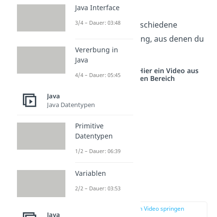
festlegen kann.
Java Interface
3/4 – Dauer: 03:48
Dazu stellt er dir verschiedene
Layouts zur Verfügung, aus denen du
Vererbung in
wählen kannst:
Java
Studyflix vernetzt: Hier ein Video aus
4/4 – Dauer: 05:45
einem anderen Bereich
Java
Java Datentypen
Primitive
Datentypen
1/2 – Dauer: 06:39
Variablen
Flow-Layout
2/2 – Dauer: 03:53
zur Stelle im Video springen
Java
(00:43)