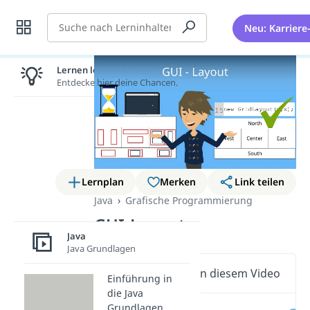
Suche
Neu: Karriere
Lernen lohnt sich!
Entdecke hier deine Chancen.
Lernplan
Merken
Link teilen
Java
Grafische Programmierung
GUI-Layout
Java
Java Grundlagen
Wichtige Inhalte in diesem Video
Einführung in
die Java
Grundlagen