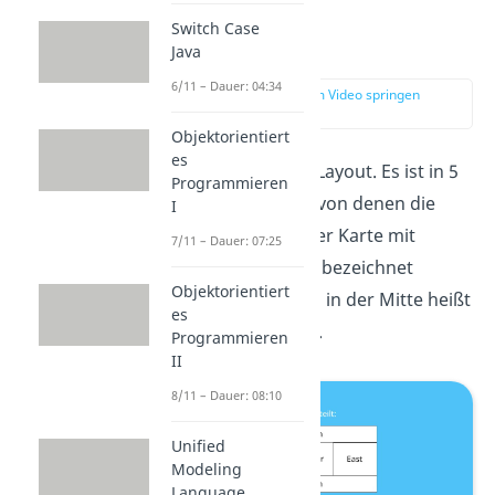
Switch Case
Border-Layout
Java
6/11 – Dauer: 04:34
zur Stelle im Video springen
(01:11)
Objektorientiert
es
Eines ist das BorderLayout. Es ist in 5
Programmieren
Bereiche aufgeteilt, von denen die
I
äußeren wie auf einer Karte mit
7/11 – Dauer: 07:25
Himmelsrichtungen bezeichnet
Objektorientiert
werden. Der Bereich in der Mitte heißt
es
ganz einfach Center.
Programmieren
II
8/11 – Dauer: 08:10
Unified
Modeling
Language