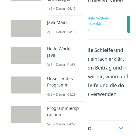
Wichtige Inhalte in diesem Video
1/5 – Dauer: 06:13
Java while Schleife
Java Main
einfach erklärt
(00:19)
2/5 – Dauer: 04:13
Hello World
Du möchtest die
while Schleife
und
Java
die
do while Schleife
einfach erklärt
3/5 – Dauer: 01:56
bekommen? In diesem Beitrag und in
dem
Video
erklären wir dir, wann und
Unser erstes
Programm
wie du die
while Schleife
und die
do
while Schleife
in Java verwenden
4/5 – Dauer: 04:29
kannst.
Programmiersp
rachen
5/5 – Dauer: 04:58
Inhaltsübersicht