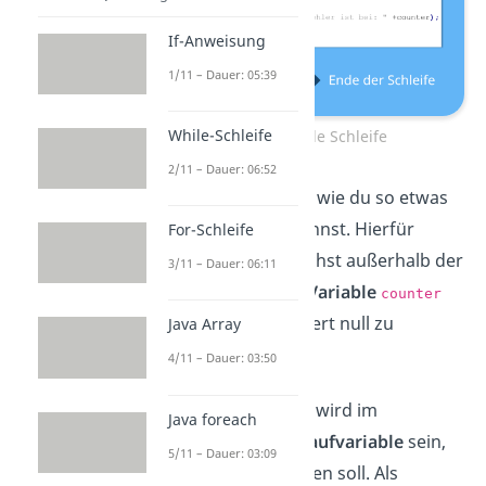
If-Anweisung
1/11 – Dauer: 05:39
While-Schleife
Beispiel while Schleife
2/11 – Dauer: 06:52
Schauen wir uns an, wie du so etwas
in Java umsetzen kannst. Hierfür
For-Schleife
deklarierst du zunächst außerhalb der
3/11 – Dauer: 06:11
while Schleife
eine
Variable
counter
und weist ihr den Wert null zu
Java Array
4/11 – Dauer: 03:50
int counter = 0;
Die Variable
wird im
counter
Java foreach
folgenden unsere
Laufvariable
sein,
5/11 – Dauer: 03:09
welche bei null starten soll. Als