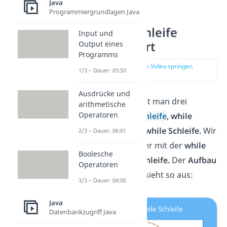
Java
Programmiergrundlagen Java
Java while Schleife
Input und
einfach erklärt
Output eines
Programms
zur Stelle im Video springen
1/3 – Dauer: 05:50
(00:19)
Ausdrücke und
In
Java
unterscheidet man drei
arithmetische
Operatoren
Schleifen: die
for Schleife
, while
Schleife
und die
do while Schleife.
Wir
2/3 – Dauer: 06:01
beschäftigen uns hier mit der
while
Boolesche
und der
do while Schleife.
Der
Aufbau
Operatoren
einer while Schleife sieht so aus:
3/3 – Dauer: 04:00
Java
Datenbankzugriff Java