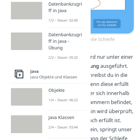
Datenbankzugri
ff in Java
1/2 – Dauer: 02:40
Datenbankzugri
Prinzip der while Schleife
ff in Java -
Übung
Die while Schleife wird nur unter einer
2/2 – Dauer: 05:32
bestimmten
Bedingung
ausgeführt.
Java
Diese Bedingung schreibst du in die
Java Objekte und Klassen
runde Klammern.
Wenn diese erfüllt
Objekte
ist, wird der Code, der sich innerhalb
1/4 – Dauer: 06:22
der geschweiften Klammern befindet,
ausgeführt. Daraufhin wird überprüft,
Java Klassen
ob die Bedingung noch erfüllt ist.
2/4 – Dauer: 03:44
Sollte dass der Fall sein, springt unser
Programm zum Anfang der Schleife