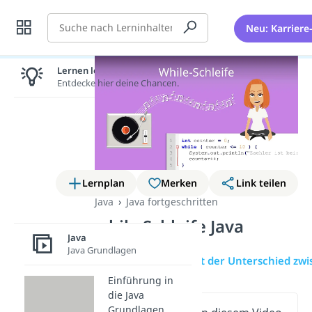
Suche
Neu: Karriere
Lernen lohnt sich!
Entdecke hier deine Chancen.
Lernplan
Merken
Link teilen
Java
Java fortgeschritten
while Schleife Java
Java
Java Grundlagen
Übersicht
Was ist der Unterschied zwi
Einführung in
die Java
Grundlagen