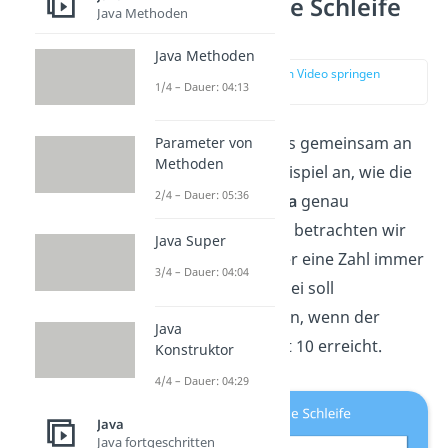
Beispiel: while Schleife
Java Methoden
Java
Java Methoden
zur Stelle im Video springen
1/4 – Dauer: 04:13
(01:26)
Nun schauen wir uns gemeinsam an
Parameter von
Methoden
einem konkreten Beispiel an, wie die
2/4 – Dauer: 05:36
while Schleife
in
Java
genau
funktioniert. Hierfür betrachten wir
Java Super
einen Klickzähler, der eine Zahl immer
3/4 – Dauer: 04:04
um eins erhöht. Dabei soll
abgebrochen werden, wenn der
Java
Klickzähler den Wert 10 erreicht.
Konstruktor
4/4 – Dauer: 04:29
Java
Java fortgeschritten