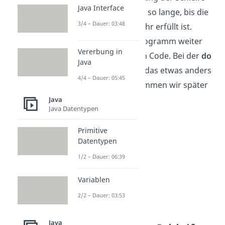
Java Interface
zurück. Das passiert so lange, bis die
3/4 – Dauer: 03:48
Bedingung nicht mehr erfüllt ist.
Danach läuft das Programm weiter
Vererbung in
durch den restlichen Code. Bei der
do
Java
while Schleife
sieht das etwas anders
4/4 – Dauer: 05:45
aus, aber darauf kommen wir später
nochmal zurück.
Java
Java Datentypen
Primitive
Datentypen
1/2 – Dauer: 06:39
Variablen
2/2 – Dauer: 03:53
Java