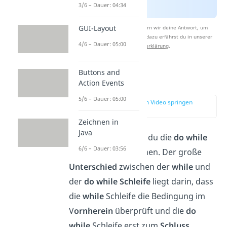
3/6 – Dauer: 04:34
GUI-Layout
Nach Beantwortung speichern wir deine Antwort, um
Studyflix zu verbessern. Mehr dazu erfährst du in unserer
4/6 – Dauer: 05:00
Datenschutzerklärung
.
Buttons and
do while Java
Action Events
5/6 – Dauer: 05:00
zur Stelle im Video springen
(03:07)
Zeichnen in
Java
Im Folgenden lernst du die
do while
6/6 – Dauer: 03:56
Schleife
in
Java
kennen. Der große
Unterschied
zwischen der
while
und
der
do while Schleife
liegt darin, dass
die
while
Schleife die Bedingung im
V
ornherein
überprüft und die
do
while
Schleife erst zum
Schluss