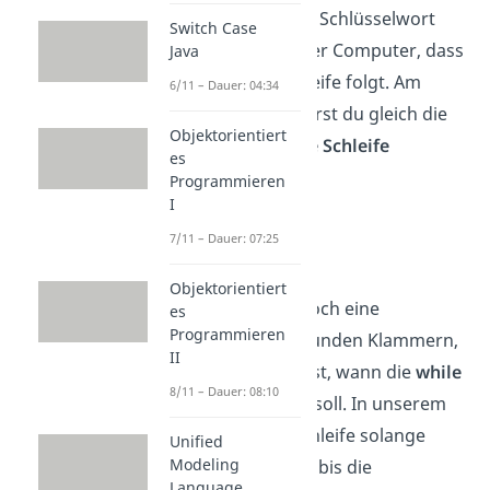
Nächtes kommt das Schlüsselwort
Switch Case
while. Damit weiß der Computer, dass
Java
jetzt eine while Schleife folgt. Am
6/11 – Dauer: 04:34
besten programmierst du gleich die
Objektorientiert
Struktur
einer
while Schleife
es
Programmieren
int counter = 0;

I
while(Bedingung){

7/11 – Dauer: 07:25
    //Anweisungen

}
Objektorientiert
Nun benötigst du noch eine
es
Programmieren
Bedingung
in den runden Klammern,
II
in welcher du angibst, wann die
while
8/11 – Dauer: 08:10
Schleife abbrechen
soll. In unserem
Fall soll die while Schleife solange
Unified
Modeling
ausgeführt werden, bis die
Language