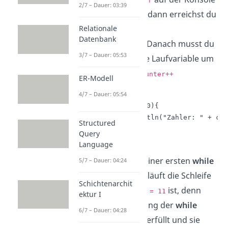
counter
2/7 – Dauer: 03:39
ausgegeben lassen, dann erreichst du
das mit dem
Befehl
Relationale
Datenbank
. Danach musst du
System.out.println
3/7 – Dauer: 05:53
dann nur noch deine Laufvariable um
eins erhöhen mit
counter++
ER-Modell
int counter = 0;

4/7 – Dauer: 05:54
while( counter <= 10){

    System.out.println("Zahler: " + cou
Structured
    counter++;

Query
}
Language
Schon bist du mit deiner ersten
while
5/7 – Dauer: 04:24
Schleife
fertig! Jetzt läuft die Schleife
Schichtenarchit
solange, bis
ist, denn
counter = 11
ektur I
dann ist die Bedingung der
while
6/7 – Dauer: 04:28
Schleife
nicht mehr erfüllt und sie