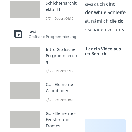
Schichtenarchit
bricht ab. Es gibt in Java auch eine
ektur II
Schleife, welche mit der
while Schleife
7/7 – Dauer: 04:19
starke Ähnlichkeit hat, nämlich die
do
while Schleife.
Diese schauen wir uns
Java
Grafische Programmierung
nun genauer an.
Studyflix vernetzt: Hier ein Video aus
Intro Grafische
einem anderen Bereich
Programmierun
g
1/6 – Dauer: 01:12
GUI-Elemente -
Grundlagen
2/6 – Dauer: 03:43
GUI-Elemente -
Fenster und
Frames