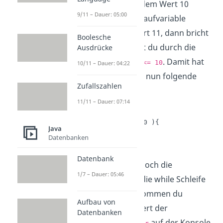
Laufvariable gleich dem Wert 10
9/11 – Dauer: 05:00
entspricht. Hat die Laufvariable
also den Wert 11, dann bricht
counter
Boolesche
sie ab. Dies erreichst du durch die
Ausdrücke
Bedingung
. Damit hat
counter <= 10
10/11 – Dauer: 04:22
deine
while Schleife
nun folgende
Zufallszahlen
Gestalt
11/11 – Dauer: 07:14
int counter = 0;

while( counter <= 10 ){

Java
    //Anweisungen

Datenbanken
}
Datenbank
Jetzt fehlen dir nur noch die
1/7 – Dauer: 05:46
Anweisungen,
was die while Schleife
machen soll. Angenommen du
Aufbau von
möchtest dir den Wert der
Datenbanken
Laufvariablen
auf der Konsole