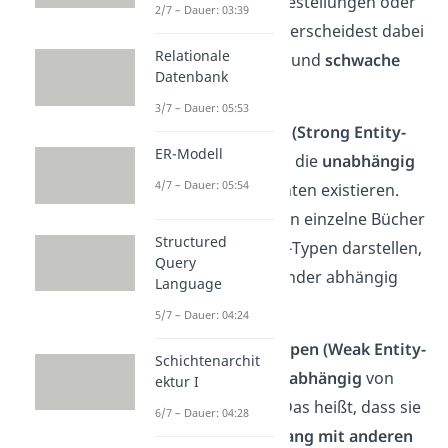
können Produkte, Bestellungen oder
2/7 – Dauer: 03:39
Kunden sein. Du unterscheidest dabei
Relationale
starke Entity-Typen
und
schwache
Datenbank
Entity-Typen
.
3/7 – Dauer: 05:53
Starke Entity-Typen (Strong Entity-
ER-Modell
Type)
sind Entitäten, die
unabhängig
4/7 – Dauer: 05:54
von anderen Elementen existieren.
Zum Beispiel könnten einzelne Bücher
Structured
einen starken Entity-Typen darstellen,
Query
da sie nicht voneinander abhängig
Language
sind.
5/7 – Dauer: 04:24
Schwache Entitiy-Typen (Weak Entity-
Schichtenarchit
Type)
sind dagegen
abhängig
von
ektur I
anderen Entitäten. Das heißt, dass sie
6/7 – Dauer: 04:28
nur im
Zusammenhang mit anderen