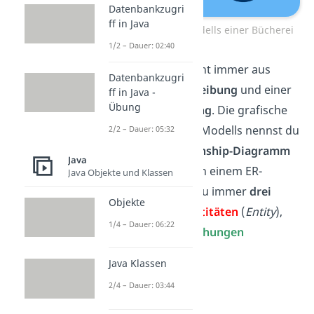
Datenbankzugri
ff in Java
Beispiel eines ER-Modells einer Bücherei
1/2 – Dauer: 02:40
Ein ER-Modell besteht immer aus
Datenbankzugri
einer
Modellbeschreibung
und einer
ff in Java -
Übung
visuellen Darstellung
. Die grafische
Abbildung eines ER-Modells nennst du
2/2 – Dauer: 05:32
auch
Entity-Relationship-Diagramm
Java
(Abkürzung:
ERD
). In einem ER-
Java Objekte und Klassen
Diagramm findest du immer
drei
Objekte
Grundelemente
:
Entitäten
(
Entity
),
1/4 – Dauer: 06:22
Attribute
und
Beziehungen
(
Relationship
).
Java Klassen
2/4 – Dauer: 03:44