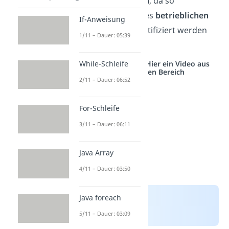
Geschäftsprozessen
, da so
Schwachstellen
eines
betrieblichen
If-Anweisung
Ablaufs
schnell identifiziert werden
1/11 – Dauer: 05:39
können.
While-Schleife
Studyflix vernetzt: Hier ein Video aus
einem anderen Bereich
2/11 – Dauer: 06:52
For-Schleife
3/11 – Dauer: 06:11
Java Array
4/11 – Dauer: 03:50
Java foreach
5/11 – Dauer: 03:09