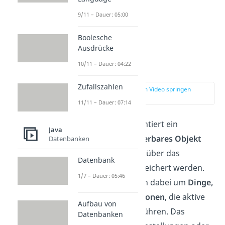
9/11 – Dauer: 05:00
Boolesche
Ausdrücke
10/11 – Dauer: 04:22
Entität (Entity)
Zufallszahlen
zur Stelle im Video springen
(01:11)
11/11 – Dauer: 07:14
Eine Entität repräsentiert ein
Java
eindeutig identifizierbares Objekt
Datenbanken
aus der realen Welt, über das
Datenbank
Informationen gespeichert werden.
1/7 – Dauer: 05:46
Meist handelt es sich dabei um
Dinge,
Vorgänge oder Personen
, die aktive
Aufbau von
Handlungen durchführen. Das
Datenbanken