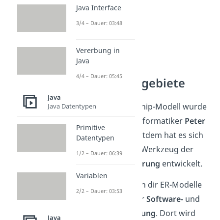
Java Interface
3/4 – Dauer: 03:48
Vererbung in
Java
4/4 – Dauer: 05:45
Anwendungsgebiete
Java
Das Entity-Relationship-Modell wurde
Java Datentypen
erstmal 1976 vom Informatiker
Peter
Primitive
Chen
vorgestellt. Seitdem hat es sich
Datentypen
zu einem wichtigen Werkzeug der
1/2 – Dauer: 06:39
Datenbankmodellierung
entwickelt.
Variablen
Deswegen begegnen dir ER-Modelle
2/2 – Dauer: 03:53
überwiegend bei der
Software-
und
Datenbankentwicklung
. Dort wird
Java