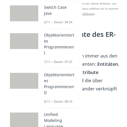
Nach Beantwortung speichern wir deine Antwort, um
Switch Case
Studyflix zu verbessern. Mehr dazu erfährst du in unserer
Java
Datenschutzerklärung
.
6/11 – Dauer: 04:34
Grundelemente des ER-
Objektorientiert
Modells
es
Programmieren
I
ER-Modelle bestehen immer aus den
7/11 – Dauer: 07:25
gleichen Grundelementen:
Entitäten
,
denen bestimmte
Attribute
Objektorientiert
zugeordnet sind und die über
es
Programmieren
Beziehungen
miteinander verknüpft
II
sind.
8/11 – Dauer: 08:10
Unified
Modeling
Language