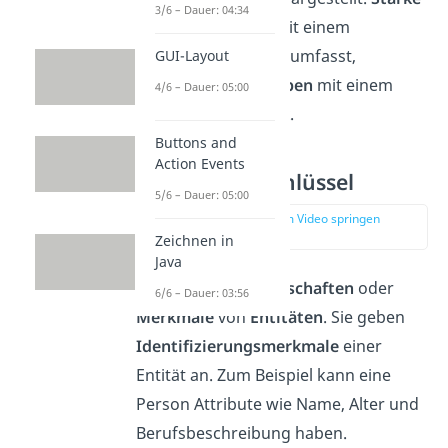
3/6 – Dauer: 04:34
Entity-Typen
sind mit einem
einfachen Rechteck
umfasst,
GUI-Layout
schwache Entity-Typen
mit einem
4/6 – Dauer: 05:00
doppelten Rechteck
.
Buttons and
Action Events
Attribute & Schlüssel
5/6 – Dauer: 05:00
zur Stelle im Video springen
(01:59)
Zeichnen in
Java
Attribute sind
Eigenschaften
oder
6/6 – Dauer: 03:56
Merkmale
von
Entitäten
. Sie geben
Identifizierungsmerkmale
einer
Entität an. Zum Beispiel kann eine
Person Attribute wie Name, Alter und
Berufsbeschreibung haben.