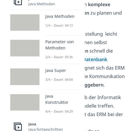
Java Methoden
das ERM genutzt, um
komplexe
Datenbankstrukturen
zu planen und
Java Methoden
umzusetzen.
1/4 – Dauer: 04:13
Da die grafische Darstellung leicht
Parameter von
verständlich ist, können selbst
Methoden
fachfremde Personen
schnell die
2/4 – Dauer: 05:36
Beziehungen einer
Datenbank
erfassen. Deshalb eignet sich das ERM
Java Super
besonders gut für die Kommunikation
3/4 – Dauer: 04:04
mit
externen Auftraggebern
.
Java
Doch auch außerhalb der Informatik
Konstruktor
kannst du auf ER-Modelle treffen.
4/4 – Dauer: 04:29
Besonders beliebt ist das ERM bei der
Modellierung von
Java
Java fortgeschritten