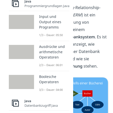
Java
Programmiergrundlagen Java
Ein
ER-Modell
(Entity-Relationship-
Modell, Abkürzung:
ERM
) ist ein
Input und
Output eines
Konzept zur Darstellung von
Programms
Datenstrukturen
in einem
1/3 – Dauer: 05:50
relationalen Datenbanksystem
. Es ist
also ein Modell das anzeigt, wie
Ausdrücke und
Informationen in einer Datenbank
arithmetische
Operatoren
gespeichert
sind und wie sie
2/3 – Dauer: 06:01
zueinander
in Beziehung
stehen.
Boolesche
Operatoren
3/3 – Dauer: 04:00
Java
Datenbankzugriff Java