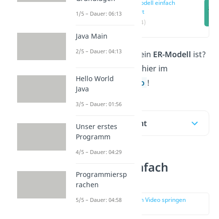
ER-Modell einfach
erklärt
1/5 – Dauer: 06:13
(00:14)
Java Main
2/5 – Dauer: 04:13
Du fragst dich, was ein
ER-Modell
ist?
Das erklären wir dir hier im
Hello World
Beitrag und im
Video
!
Java
3/5 – Dauer: 01:56
Inhaltsübersicht
Unser erstes
Programm
4/5 – Dauer: 04:29
ER-Modell einfach
Programmiersp
erklärt
rachen
zur Stelle im Video springen
5/5 – Dauer: 04:58
(00:14)