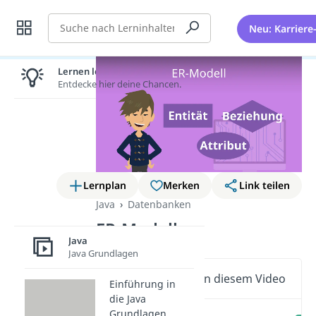
Suche
Neu: Karriere
Lernen lohnt sich!
Entdecke hier deine Chancen.
Lernplan
Merken
Link teilen
Java
Datenbanken
ER-Modell
Java
Java Grundlagen
Wichtige Inhalte in diesem Video
Einführung in
die Java
Grundlagen