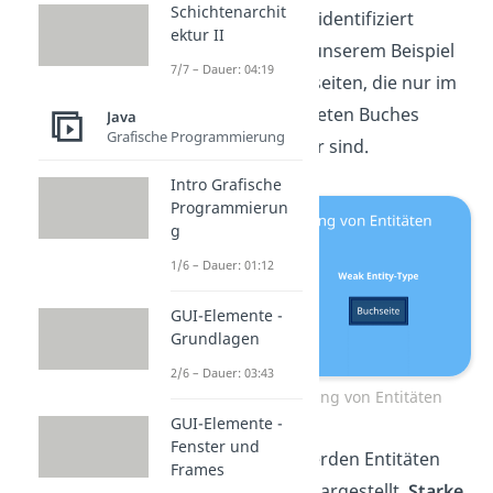
Schichtenarchit
Entitäten
eindeutig identifiziert
ektur II
werden können. In unserem Beispiel
7/7 – Dauer: 04:19
sind das die Bücherseiten, die nur im
Kontext eines konkreten Buches
Java
Grafische Programmierung
genau identifizierbar sind.
Intro Grafische
Programmierun
g
1/6 – Dauer: 01:12
GUI-Elemente -
Grundlagen
2/6 – Dauer: 03:43
Grafische Darstellung von Entitäten
GUI-Elemente -
Fenster und
Im ER-Diagramm werden Entitäten
Frames
meist als
Rechteck
dargestellt.
Starke