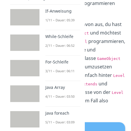
nicht nocheinmal programmieren
If-Anweisung
musst.
1/11 – Dauer: 05:39
Gehen wir einmal davon aus, du hast
eine Klasse
und möchtest
GameObject
While-Schleife
nun eine Klasse
programmieren,
Level
2/11 – Dauer: 06:52
welche die
Attribute
und
Eigenschaften
der Klasse
GameObject
For-Schleife
erbt. Um das in Java umzusetzen
3/11 – Dauer: 06:11
schreibst du dann einfach hinter
Level
das Schlüsselwort
und
extends
Java Array
anschließend die Klasse von der
Level
4/11 – Dauer: 03:50
erben soll. In unserem Fall also
GameObject.
Java foreach
5/11 – Dauer: 03:09