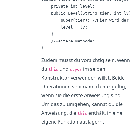
    private int level;

    public Level(String tier, int lv){

        super(tier); //Hier wird der Ko
        level = lv;

    }

    //Weitere Methoden

}
Zudem musst du vorsichtig sein, wenn
du
und
im selben
this
super
Konstruktor verwenden willst. Beide
Operationen sind nämlich nur gültig,
wenn sie die erste Anweisung sind.
Um das zu umgehen, kannst du die
Anweisung, die
enthält, in eine
this
eigene Funktion auslagern.