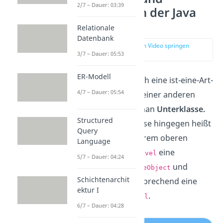
2/7 – Dauer: 03:39
Oberklasse in der Java
Vererbung
Relationale
Datenbank
zur Stelle im Video springen
(01:37)
3/7 – Dauer: 05:53
ER-Modell
Eine Klasse, die durch eine ist-eine-Art-
4/7 – Dauer: 05:54
von-Beziehung von einer anderen
Klasse erbt, nennt man
Unterklasse.
Structured
Die vererbende Klasse hingegen heißt
Query
Oberklasse.
In unserem oberen
Language
Beispiel wäre also
eine
Level
5/7 – Dauer: 04:24
Unterklasse von
und
GameObject
Schichtenarchit
dementsprechend eine
GameObject
ektur I
Oberklasse von
.
Level
6/7 – Dauer: 04:28