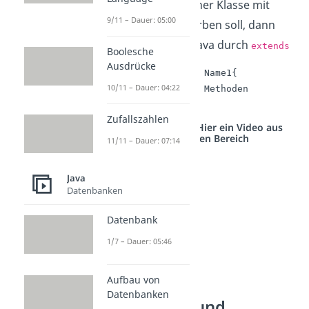
Namen
von einer Klasse mit
Name2
9/11 – Dauer: 05:00
dem Namen
erben soll, dann
Name1
erreichst du das in Java durch
extends
Boolesche
Ausdrücke
class Name2 extends Name1{

10/11 – Dauer: 04:22
    //Attribute und Methoden

}
Zufallszahlen
Studyflix vernetzt: Hier ein Video aus
einem anderen Bereich
11/11 – Dauer: 07:14
Java
Datenbanken
Datenbank
1/7 – Dauer: 05:46
Aufbau von
Datenbanken
Unterklasse und