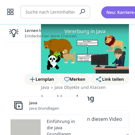
Suche
Neu: Karriere
Lernen lohnt sich!
Entdecke hier deine Chancen.
Lernplan
Merken
Link teilen
Java
Java Objekte und Klassen
Java Vererbung
Java
Java Grundlagen
Wichtige Inhalte in diesem Video
Einführung in
die Java
Grundlagen