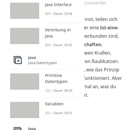
Beziehungen zueinander
Java Interface
3/4 – Dauer: 03:48
Wie du erkennen kannst, teilen sich
alle Gruppen, die über eine
Ist-eine-
Vererbung in
Art-von-Beziehung
verbunden sind,
Java
gemeinsame Eigenschaften.
4/4 – Dauer: 05:45
Schließlich haben Löwen Krallen,
Java
genau wie alle anderen Raubkatzen.
Java Datentypen
Jetzt weißt du schon, wie das Prinzip
Primitive
der Java Vererbung funktioniert. Aber
Datentypen
schauen wir uns einmal an, was du
1/2 – Dauer: 06:39
damit machen kannst.
Variablen
2/2 – Dauer: 03:53
Java