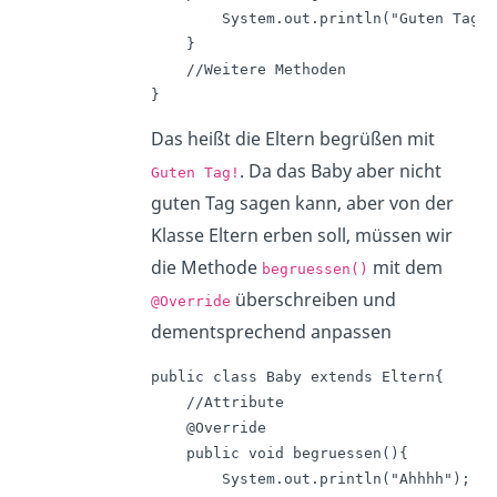
        System.out.println("Guten Tag!"
    }

    //Weitere Methoden

}
Das heißt die Eltern begrüßen mit
. Da das Baby aber nicht
Guten Tag!
guten Tag sagen kann, aber von der
Klasse Eltern erben soll, müssen wir
die Methode
mit dem
begruessen()
überschreiben und
@Override
dementsprechend anpassen
public class Baby extends Eltern{

    //Attribute

    @Override

    public void begruessen(){

        System.out.println("Ahhhh");
