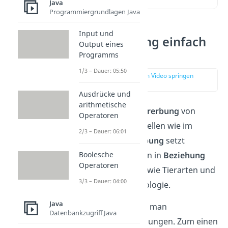
Java
Programmiergrundlagen Java
Input und
Java Vererbung einfach
Output eines
erklärt
Programms
1/3 – Dauer: 05:50
zur Stelle im Video springen
(00:17)
Ausdrücke und
arithmetische
Du kannst dir die
Vererbung
von
Operatoren
Klassen in Java vorstellen wie im
2/3 – Dauer: 06:01
Tierreich. Die
Vererbung
setzt
Boolesche
verschiedene Klassen in
Beziehung
Operatoren
zueinander, ähnlich wie Tierarten und
3/3 – Dauer: 04:00
Gattungen in der Biologie.
Java
Dabei unterscheidet man
Datenbankzugriff Java
verschiedene Beziehungen. Zum einen