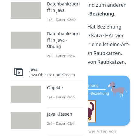
Datenbankzugri
die
Hat-Beziehung
und zum anderen
ff in Java
die
Ist-eine-Art-von–Beziehung.
1/2 – Dauer: 02:40
Ein Beispiel für eine Hat-Beziehung
Datenbankzugri
wäre eine Katze. Eine Katze HAT vier
ff in Java -
Beine. Ein Beispiel für eine Ist-eine-Art-
Übung
von–Beziehung wären Raubkatzen.
2/2 – Dauer: 05:32
Löwen sind eine Art von Raubkatzen.
Java
Java Objekte und Klassen
Objekte
1/4 – Dauer: 06:22
Java Klassen
2/4 – Dauer: 03:44
Klassen haben zwei Arten von