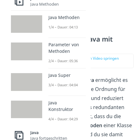
Java Methoden
Java Methoden
1/4 – Dauer: 04:13
Vererbung in Java mit
Parameter von
extends
Methoden
zur Stelle im Video springen
2/4 – Dauer: 05:36
(01:24)
Java Super
Die
Vererbung
in
Java
ermöglicht es
3/4 – Dauer: 04:04
dir eine hierarchische Ordnung für
Klassen festzulegen und reduziert
Java
somit die Menge des redundanten
Konstruktor
Codes. Das bedeutet, dass du die
4/4 – Dauer: 04:29
Attribute
und
Methoden
einer Klasse
Java
vererben
kannst und du sie damit
Java fortgeschritten