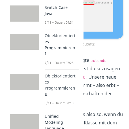
Switch Case
Java
6/11 – Dauer: 04:34
Objektorientiert
es
extend Zusatz
Programmieren
I
Durch das angehängte
extends
7/11 – Dauer: 07:25
(erweitert),
erweiterst
du sozusagen
Objektorientiert
die Klasse
Unsere neue
GameObject.
es
Klasse
übernimmt – also erbt –
Level
Programmieren
alle sichtbaren Eigenschaften der
II
Klasse
.
GameObject
8/11 – Dauer: 08:10
Ganz allgemein ist es also so, wenn du
Unified
Modeling
möchtest, dass eine Klasse mit dem
Language