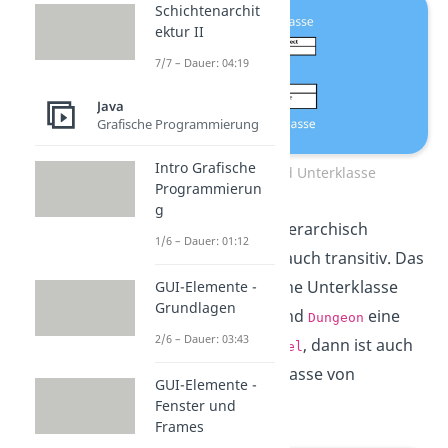
Schichtenarchit
ektur II
7/7 – Dauer: 04:19
Java
Grafische Programmierung
Intro Grafische
Oberklasse und Unterklasse
Programmierun
g
Da die
Vererbung
hierarchisch
1/6 – Dauer: 01:12
geordnet ist, ist sie auch transitiv. Das
heißt, wenn Level eine Unterklasse
GUI-Elemente -
Grundlagen
von
ist und
eine
GameObject
Dungeon
2/6 – Dauer: 03:43
Unterklasse von
, dann ist auch
Level
eine Unterklasse von
Dungeon
GUI-Elemente -
.
Fenster und
GameObject
Frames