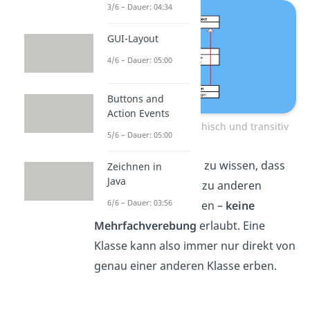
3/6 – Dauer: 04:34
GUI-Layout
4/6 – Dauer: 05:00
Buttons and
Action Events
Vererbung ist hierarchisch und transitiv
5/6 – Dauer: 05:00
Wichtig ist hier noch zu wissen, dass
Zeichnen in
Java
Java
– im Gegensatz zu anderen
6/6 – Dauer: 03:56
Programmiersprachen –
keine
Mehrfachverebung
erlaubt. Eine
Klasse kann also immer nur direkt von
genau einer anderen Klasse erben.