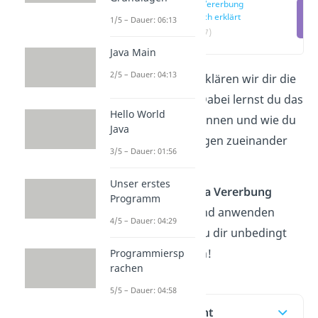
Java Vererbung
einfach erklärt
1/5 – Dauer: 06:13
(00:17)
Java Main
2/5 – Dauer: 04:13
In diesem Beitrag erklären wir dir die
Vererbung
in
Java.
Dabei lernst du das
Hello World
Konzept dahinter kennen und wie du
Java
Klassen in Beziehungen zueinander
3/5 – Dauer: 01:56
setzt.
Unser erstes
Du möchtest die
Java Vererbung
Programm
schnell verstehen und anwenden
4/5 – Dauer: 04:29
können? Dann schau dir unbedingt
unser
Video
dazu an!
Programmiersp
rachen
5/5 – Dauer: 04:58
Inhaltsübersicht