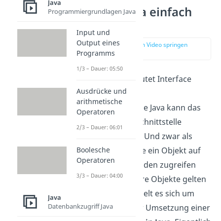
Java
Interface Java einfach
Programmiergrundlagen Java
erklärt
Input und
Output eines
zur Stelle im Video springen
Programms
(00:12)
1/3 – Dauer: 05:50
Im Deutschen bedeutet Interface
Ausdrücke und
Schnittstelle
. In der
arithmetische
Programmiersprache Java kann das
Operatoren
Interface auch als Schnittstelle
2/3 – Dauer: 06:01
verstanden werden. Und zwar als
Boolesche
Schnittstelle über die ein Objekt auf
Operatoren
verschiedene Methoden zugreifen
3/3 – Dauer: 04:00
kann, die für mehrere Objekte gelten
können. Damit handelt es sich um
Java
Datenbankzugriff Java
eine Möglichkeit der Umsetzung einer