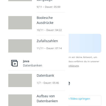
9/11 – Dauer: 05:00
Boolesche
Ausdrücke
10/11 – Dauer: 04:22
Zufallszahlen
11/11 – Dauer: 07:14
Nach Beantwortung speichern wir deine Antwort, um
Java
Studyflix zu verbessern. Mehr dazu erfährst du in unserer
Datenbanken
Datenschutzerklärung
.
Datenbank
Java Interface
1/7 – Dauer: 05:46
verwenden
Aufbau von
zur Stelle im Video springen
Datenbanken
(01:49)