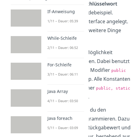
besondere ist das
Schlüsselwort
If-Anweisung
in dem Codebeispiel.
interface
Dadurch wird das Interface angelegt.
1/11 – Dauer: 05:39
Nun kannst du zwei weitere Dinge
While-Schleife
programmieren.
2/11 – Dauer: 06:52
Einmal hast du die Möglichkeit
Konstanten
anzulegen. Dabei benutzt
For-Schleife
du wie gewohnt den Modifier
public
3/11 – Dauer: 06:11
und den Variablentyp. Alle Konstanten
sind per default immer
public, static
Java Array
und
deklariert.
final
4/11 – Dauer: 03:50
Zum Zweiten kannst du den
Java foreach
Methodenkopf
programmieren. Dazu
benötigst du einen Rückgabewert und
5/11 – Dauer: 03:09
die Methodensignatur, bestehend aus