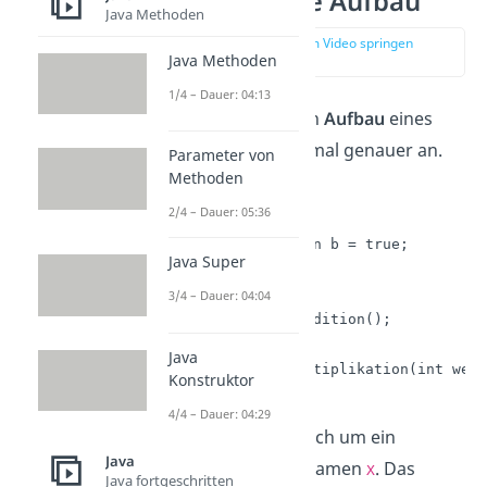
Java Interface Aufbau
Java Methoden
zur Stelle im Video springen
Java Methoden
(00:43)
1/4 – Dauer: 04:13
Schauen wir uns den
Aufbau
eines
Interface in Java einmal genauer an.
Parameter von
Methoden
public interface X{

2/4 – Dauer: 05:36
      //Konstanten

      public boolean b = true; 

Java Super
     //Methodenkopf

3/4 – Dauer: 04:04
     public void addition(); 

Java
     public int multiplikation(int wert
Konstruktor
}
4/4 – Dauer: 04:29
Hierbei handelt es sich um ein
Java
Interface
mit dem Namen
. Das
X
Java fortgeschritten