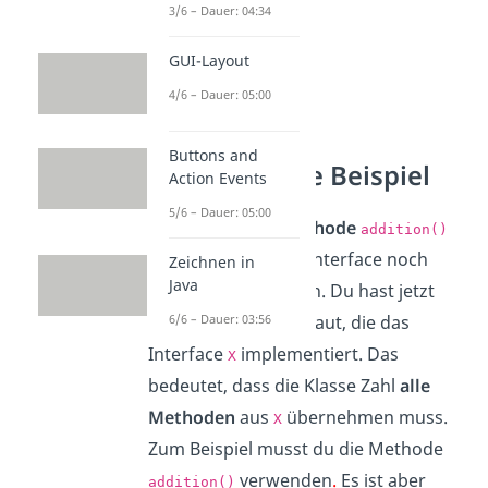
3/6 – Dauer: 04:34
GUI-Layout
4/6 – Dauer: 05:00
Buttons and
Java Interface Beispiel
Action Events
5/6 – Dauer: 05:00
Am Beispiel der
Methode
addition()
können wir dir das Interface noch
Zeichnen in
Java
einmal verdeutlichen. Du hast jetzt
6/6 – Dauer: 03:56
eine Klasse Zahl gebaut, die das
Interface
implementiert. Das
X
bedeutet, dass die Klasse Zahl
alle
Methoden
aus
übernehmen muss.
X
Zum Beispiel musst du die Methode
verwenden
.
Es ist aber
addition()