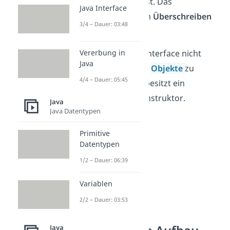
Interface verwendest. Das
Java Interface
funktioniert mit dem
Überschreiben
3/4 – Dauer: 03:48
von Methoden.
Vererbung in
Auch kann ein Java Interface nicht
Java
benutzt werden, um
Objekte
zu
4/4 – Dauer: 05:45
erzeugen. Deshalb besitzt ein
Interface keinen Konstruktor.
Java
Java Datentypen
Primitive
Datentypen
1/2 – Dauer: 06:39
Variablen
2/2 – Dauer: 03:53
Java