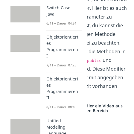
Name und Parameter. Hier ist es auch
Switch Case
Java
möglich mehrere Parameter zu
6/11 – Dauer: 04:34
übergeben. Das heißt, du kannst die
Signatur
der jeweiligen Methode
Objektorientiert
anpassen. Es ist dabei zu beachten,
es
Programmieren
dass als Modifier für die Methoden in
I
einem Interface nur
und
public
7/11 – Dauer: 07:25
zulässig sind. Diese Modifier
abstract
müssen jedoch nicht mit angegeben
Objektorientiert
es
werden, da sie implizit vorhanden
Programmieren
sind.
II
Studyflix vernetzt: Hier ein Video aus
8/11 – Dauer: 08:10
einem anderen Bereich
Unified
Modeling
Language