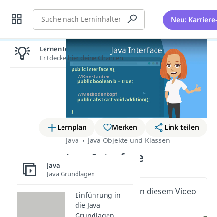
Suche
Neu: Karriere
Lernen lohnt sich!
Entdecke hier deine Chancen.
Lernplan
Merken
Link teilen
Java
Java Objekte und Klassen
Java Interface
Java
Java Grundlagen
Wichtige Inhalte in diesem Video
Einführung in
die Java
Grundlagen