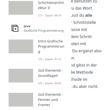
Um also ein Interface benutzen zu
Schichtenarchit
ektur II
können,
benötigst
du das Wort
. Dabei musst du
alle
7/7 – Dauer: 04:19
implements
Methoden, die in der Schnittstelle
Java
stehen auch in die Klasse mit
Grafische Programmierung
übernehmen. Nach dem Schritt
Intro Grafische
kannst du die Methoden mit
Programmierun
Anweisungen füllen. Du ergänzt also
g
in der
Klasse Zahl
den
1/6 – Dauer: 01:12
Methodenkörper, und gibst in der
GUI-Elemente -
Klasse nun an, was die Methode
Grundlagen
machen soll. Die Methode im
2/6 – Dauer: 03:43
Interface veränderst du aber nicht.
GUI-Elemente -
Fenster und
Frames