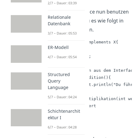
2/7 – Dauer: 03:39
Wenn du das Interface nun benutzen
Relationale
möchtest, kannst du es wie folgt in
Datenbank
eine Klasse einbinden.
3/7 – Dauer: 05:53
public class Zahl implements X{

ER-Modell
      private int a;

4/7 – Dauer: 05:54
     //alle Methoden aus dem Interface 
Structured
     public void addition(){ 

Query
          System.out.println("Du führst
Language
     }

5/7 – Dauer: 04:24
     public int multiplikation(int wert
          a = 2 * wert

Schichtenarchit
          return a; 

ektur I
     }

6/7 – Dauer: 04:28
}