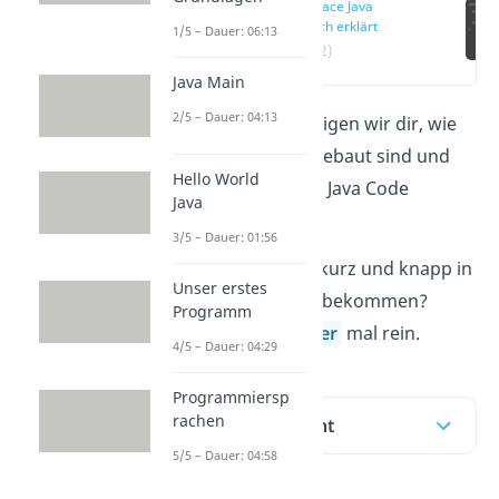
Interface Java
einfach erklärt
1/5 – Dauer: 06:13
(00:12)
Java Main
2/5 – Dauer: 04:13
In diesem Beitrag zeigen wir dir, wie
Java Interfaces
aufgebaut sind und
Hello World
wie du sie in deinem Java Code
Java
verwenden kannst.
3/5 – Dauer: 01:56
Du willst das ganze kurz und knapp in
Unser erstes
einem Video erklärt bekommen?
Programm
Dann schau doch
hier
mal rein.
4/5 – Dauer: 04:29
Programmiersp
rachen
Inhaltsübersicht
5/5 – Dauer: 04:58