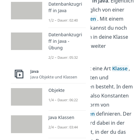
Mehrfachvererbung in Java
. Eigentlich
Datenbankzugri
ist es in Java nur möglich von einer
ff in Java
Mutterklasse zu
erben
. Mit einem
1/2 – Dauer: 02:40
Interface allerdings kannst du noch
Datenbankzugri
zusätzlich Methoden in deine Klasse
ff in Java -
mit aufnehmen und weiter
Übung
bearbeiten.
2/2 – Dauer: 05:32
Ein
Java Interface
ist eine Art
Klasse
,
Java
Java Objekte und Klassen
die nur aus Konstanten und
abstrakten Methoden besteht. In dem
Objekte
Interface kannst du also Konstanten
1/4 – Dauer: 06:22
und Funktionen in Form von
abstrakten
Methoden
definieren. Der
Java Klassen
Methodenkörper wird dabei in der
2/4 – Dauer: 03:44
Klasse implementiert, in der du das