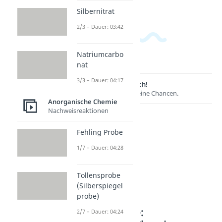
Silbernitrat
2/3 – Dauer: 03:42
Natriumcarbo
nat
3/3 – Dauer: 04:17
Lernen lohnt sich!
Entdecke hier deine Chancen.
Anorganische Chemie
Nachweisreaktionen
Fehling Probe
1/7 – Dauer: 04:28
Tollensprobe
(Silberspiegel
probe)
Weitere Inhalte:
2/7 – Dauer: 04:24