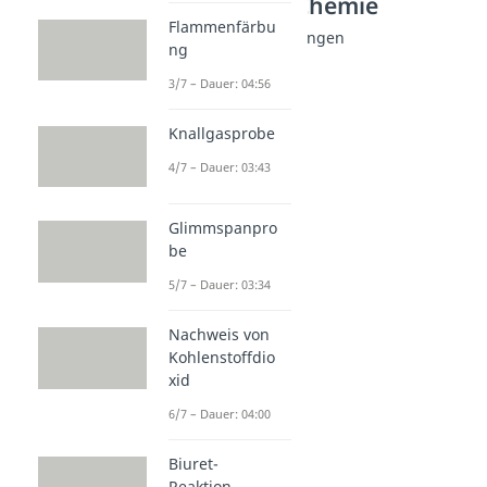
Anorganische Chemie
Flammenfärbu
Anorganische Verbindungen
ng
Kohlenstoffdioxid
3/7 – Dauer: 04:56
Dauer: 05:01
Sulfid
Dauer: 03:44
Knallgasprobe
Carbonat
4/7 – Dauer: 03:43
Dauer: 05:19
Chlorwasserstoff
Dauer: 03:17
Glimmspanpro
Magnesiumoxid
be
Dauer: 02:57
Kaliumpermanganat
5/7 – Dauer: 03:34
Dauer: 03:47
Siliciumdioxid
Nachweis von
Dauer: 03:52
Kohlenstoffdio
xid
6/7 – Dauer: 04:00
Biuret-
Reaktion