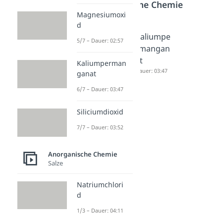
Anorganische Chemie
Magnesiumoxi
d
Chlorwas
Magnesiu
Kaliumpe
5/7 – Dauer: 02:57
serstoff
moxid
rmangan
Dauer: 03:17
Dauer: 02:57
at
Kaliumperman
Dauer: 03:47
ganat
6/7 – Dauer: 03:47
Siliciumdioxid
7/7 – Dauer: 03:52
Anorganische Chemie
Salze
Natriumchlori
d
1/3 – Dauer: 04:11