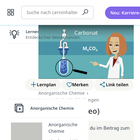
Suche
Neu: Karriere
Lernen lohnt sich!
Entdecke hier deine Chancen.
Lernplan
Merken
Link teilen
Anorganische Chemie
Anorganische Verbindungen
Anorganische Chemie
Carbonat (Video)
Anorganische
Weitere Infos erhältst du im Beitrag zum
Chemie
Video