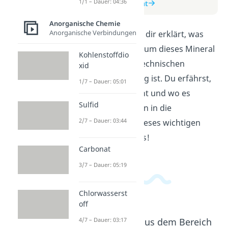
1/1 – Dauer: 04:36
zum Beitrag: Carbonat
Anorganische Chemie
Anorganische Verbindungen
In diesem Video wird dir erklärt, was
Carbonat ist und warum dieses Mineral
Kohlenstoffdio
in der Natur und in technischen
xid
Anwendungen wichtig ist. Du erfährst,
1/7 – Dauer: 05:01
wie Carbonat entsteht und wo es
Sulfid
vorkommt. Tauche ein in die
2/7 – Dauer: 03:44
faszinierende Welt dieses wichtigen
chemischen Elements!
Carbonat
3/7 – Dauer: 05:19
Chlorwasserst
off
Beliebte Inhalte aus dem Bereich
4/7 – Dauer: 03:17