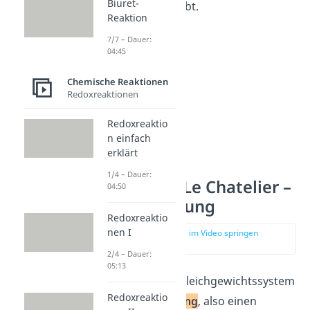
Biuret-
Produkte verschiebt.
Reaktion
7/7 – Dauer:
04:45
Chemische Reaktionen
Redoxreaktionen
Redoxreaktio
n einfach
erklärt
1/4 – Dauer:
Prinzip von Le Chatelier –
04:50
Druckänderung
Redoxreaktio
nen I
zur Stelle im Video springen
(00:56)
2/4 – Dauer:
05:13
Wenn du auf ein Gleichgewichtssystem
Redoxreaktio
eine
Druckänderung
, also einen