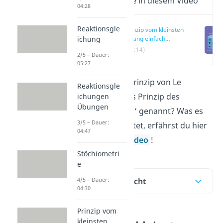
Wichtige Inhalte in diesem Video
04:28
Reaktionsgle
Prinzip vom kleinsten
ichung
Zwang einfach
erklärt
(00:14)
2/5 – Dauer:
05:27
Warum wird das Prinzip von Le
Reaktionsgle
Chatelier auch ‚das Prinzip des
ichungen
Übungen
kleinsten Zwanges‘ genannt? Was es
3/5 – Dauer:
besagt und bedeutet, erfährst du hier
04:47
und in unserem Video
!
Stöchiometri
e
Inhaltsübersicht
4/5 – Dauer:
04:30
Prinzip vom
kleinsten