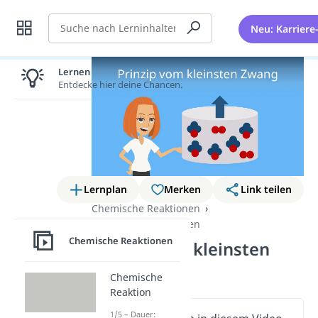
Suche
Neu: Karriere
Lernen lohnt sich!
Entdecke hier deine Chancen.
Lernplan
Merken
Link teilen
Chemische Reaktionen
Chemische Reaktionen
Chemische Reaktionen
Prinzip vom kleinsten
Zwang
Chemische
Reaktion
1/5 – Dauer: