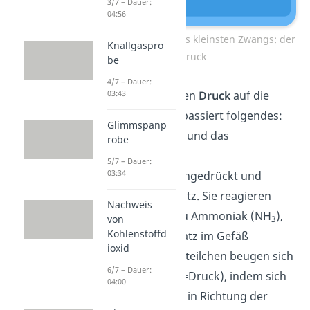
3/7 – Dauer:
04:56
Übersicht Prinzip des kleinsten Zwangs: der
Knallgaspro
Druck
be
4/7 – Dauer:
03:43
Erhöhst du jetzt den
Druck
auf die
Gase im Behälter passiert folgendes:
Glimmspanp
das Stickstoff-Gas und das
robe
Wasserstoff-Gas
5/7 – Dauer:
03:34
werden
zusammengedrückt und
haben weniger Platz.
Sie reagieren
Nachweis
dann bevorzugt zu Ammoniak (NH
),
von
3
Kohlenstoffd
da das weniger Platz im Gefäß
ioxid
einnimmt. Die Gasteilchen beugen sich
6/7 – Dauer:
also dem Zwang (=Druck), indem sich
04:00
das Gleichgewicht in Richtung der