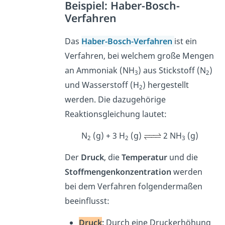
Beispiel: Haber-Bosch-
Verfahren
Das
Haber-Bosch-Verfahren
ist ein
Verfahren, bei welchem große Mengen
an Ammoniak (NH
) aus
Stickstoff (N
)
3
2
und Wasserstoff (H
)
hergestellt
2
werden. Die dazugehörige
Reaktionsgleichung lautet:
N
(g) + 3 H
(g)
2 NH
(g)
2
2
3
Der
Druck
, die
Temperatur
und die
Stoffmengenkonzentration
werden
bei dem Verfahren folgendermaßen
beeinflusst:
Druck
:
Durch eine
Druckerhöhung