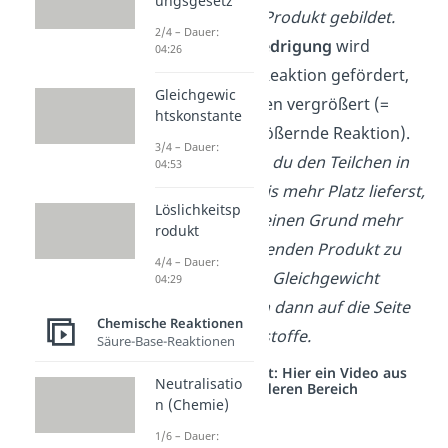
ungsgesetz
vermehrt das Produkt gebildet.
2/4 – Dauer:
Bei
Druckerniedrigung
wird
04:26
hingegen die Reaktion gefördert,
Gleichgewic
die das Volumen vergrößert (=
htskonstante
volumenvergrößernde Reaktion).
3/4 – Dauer:
Beispiel:
Wenn du den Teilchen in
04:53
einem Behältnis mehr Platz lieferst,
Löslichkeitsp
haben diese keinen Grund mehr
rodukt
zum platzsparenden Produkt zu
4/4 – Dauer:
reagieren. Das Gleichgewicht
04:29
verschiebt sich dann auf die Seite
Chemische Reaktionen
der Ausgangsstoffe.
Säure-Base-Reaktionen
Studyflix vernetzt: Hier ein Video aus
Neutralisatio
einem anderen Bereich
n (Chemie)
1/6 – Dauer: