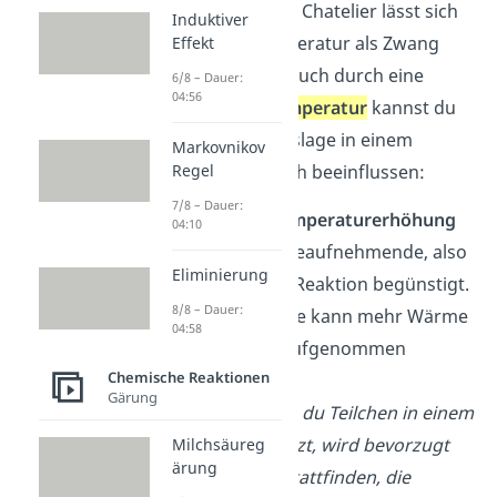
Das Prinzip von Le Chatelier lässt sich
Induktiver
auch auf die Temperatur als Zwang
Effekt
anwenden, denn auch durch eine
6/8 – Dauer:
04:56
Änderung der
Temperatur
kannst du
die Gleichgewichtslage in einem
Markovnikov
System maßgeblich beeinflussen:
Regel
7/8 – Dauer:
Durch eine
Temperaturerhöhung
04:10
wird die wärmeaufnehmende, also
Eliminierung
endotherme
, Reaktion begünstigt.
8/8 – Dauer:
Auf diese Weise kann mehr Wärme
04:58
vom System aufgenommen
Chemische Reaktionen
werden.
Gärung
Beispiel:
Wenn du Teilchen in einem
Behältnis erhitzt, wird bevorzugt
Milchsäureg
ärung
die Reaktion stattfinden, die