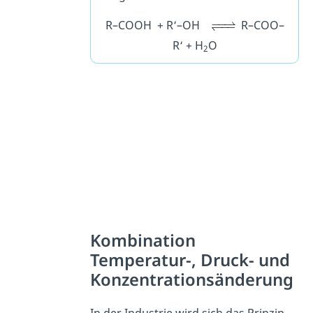
R–COOH + R‘–OH
R–COO–
R‘ + H
O
2
Kombination
Temperatur-, Druck- und
Konzentrationsänderung