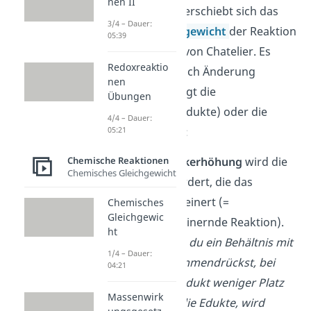
nen II
Zwang, ausübst, verschiebt sich das
3/4 – Dauer:
chemische Gleichgewicht
der Reaktion
05:39
nach dem Prinzip von Chatelier. Es
Redoxreaktio
werden dann je nach Änderung
nen
entweder bevorzugt die
Übungen
Ausgangsstoffe (Edukte) oder die
4/4 – Dauer:
05:21
Produkte gebildet:
Chemische Reaktionen
Bei einer
Druckerhöhung
wird die
Chemisches Gleichgewicht
Reaktion gefördert, die das
Volumen verkleinert (=
Chemisches
Gleichgewic
volumenverkleinernde Reaktion).
ht
Beispiel:
Wenn du ein Behältnis mit
1/4 – Dauer:
Teilchen zusammendrückst, bei
04:21
denen das Produkt weniger Platz
Massenwirk
einnimmt als die Edukte, wird