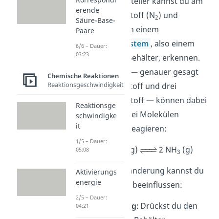
Prinzip von Le Chatelier kannst du am
erende
Beispiel von Stickstoff (N
) und
2
Säure-Base-
Wasserstoff (H
) in einem
Paare
2
geschlossenen System
, also einem
6/6 – Dauer:
03:23
undurchlässigen Behälter, erkennen.
Vier Gasmoleküle — genauer gesagt
Chemische Reaktionen
Reaktionsgeschwindigkeit
ein Molekül Stickstoff und drei
Moleküle Wasserstoff — können dabei
Reaktionsge
miteinander zu zwei Molekülen
schwindigke
it
Ammoniak (NH
) reagieren:
3
1/5 – Dauer:
N
(g) + 3 H
(g)
2 NH
(g)
05:08
2
2
3
Durch eine Druckänderung kannst du
Aktivierungs
energie
das Gleichgewicht beeinflussen:
2/5 – Dauer:
Druckerhöhung:
Drückst du den
04:21