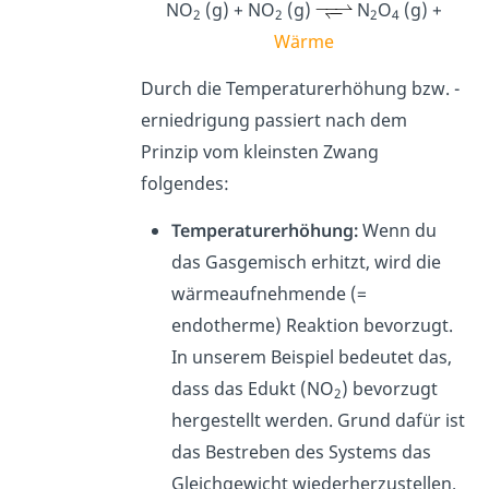
NO
(g) + NO
(g)
N
O
(g) +
2
2
2
4
Wärme
Durch die Temperaturerhöhung bzw. -
erniedrigung passiert nach dem
Prinzip vom kleinsten Zwang
folgendes:
Temperaturerhöhung:
Wenn du
das Gasgemisch erhitzt, wird die
wärmeaufnehmende (=
endotherme) Reaktion bevorzugt
.
In unserem Beispiel bedeutet das,
dass
das Edukt (NO
) bevorzugt
2
hergestellt werden. Grund dafür ist
das Bestreben des Systems das
Gleichgewicht wiederherzustellen.