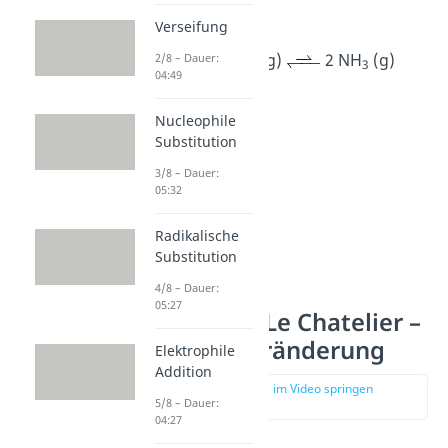
können.
Verseifung
N
(g) + 3 H
(g)
2 NH
(g)
2/8 – Dauer:
2
2
3
04:49
Nucleophile
Substitution
3/8 – Dauer:
05:32
Radikalische
Substitution
4/8 – Dauer:
05:27
Prinzip von Le Chatelier –
Temperaturänderung
Elektrophile
Addition
zur Stelle im Video springen
5/8 – Dauer:
(02:03)
04:27