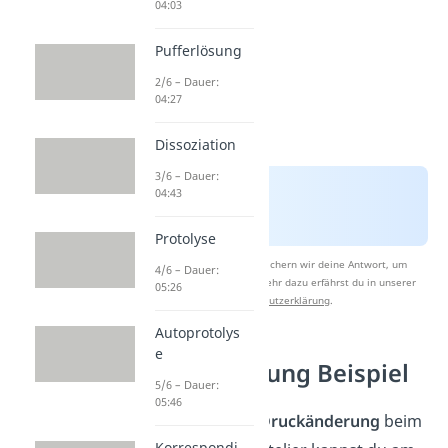
04:03
Pufferlösung
2/6 – Dauer:
04:27
Dissoziation
3/6 – Dauer:
04:43
Protolyse
Nach Beantwortung speichern wir deine Antwort, um
4/6 – Dauer:
Studyflix zu verbessern. Mehr dazu erfährst du in unserer
05:26
Datenschutzerklärung
.
Autoprotolys
e
Druckänderung Beispiel
5/6 – Dauer:
05:46
Den
Einfluss der Druckänderung
beim
Korrespondi