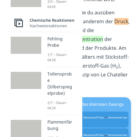
3/3 – Dauer:
04:05
Äußere Zwänge,
die du ausüben
Chemische Reaktionen
kannst, sind unter anderem der
Druck
,
Nachweisreaktionen
die
Temperatur
und die
Fehling
Stoffmengenkonzentration
der
Probe
Ausgangstoffe und der Produkte. Am
1/7 – Dauer:
Beispiel
eines Behälters mit Stickstoff-
04:28
Gas (N
) und Wasserstoff-Gas (H
),
2
2
Tollensprob
kannst du das Prinzip von Le Chatelier
e
gut sehen.
(Silberspieg
elprobe)
2/7 – Dauer:
04:24
Flammenfär
bung