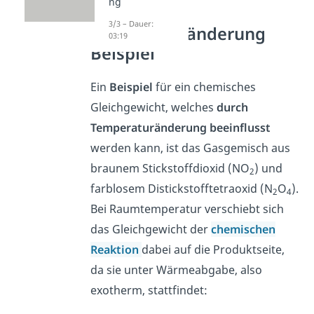
ng
3/3 – Dauer:
Temperaturänderung
03:19
Beispiel
Ein
Beispiel
für ein chemisches
Gleichgewicht, welches
durch
Temperaturänderung beeinflusst
werden kann, ist das Gasgemisch aus
braunem Stickstoffdioxid (
NO
) und
2
farblosem Distickstofftetraoxid (
N
O
).
2
4
Bei Raumtemperatur verschiebt sich
das Gleichgewicht der
chemischen
Reaktion
dabei auf die Produktseite,
da sie unter Wärmeabgabe, also
exotherm, stattfindet: