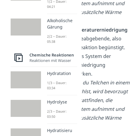
1/2 – Dauer:
Wärme ins System aufnimmt und
04:21
nicht die, die zusätzliche Wärme
abgibt.
Alkoholische
Gärung
Bei einer
Temperaturerniedrigung
2/2 – Dauer:
wird die wärmeabgebende, also
05:38
exotherme
, Reaktion begünstigt.
Chemische Reaktionen
So versucht das System der
Reaktionen mit Wasser
Temperaturerniedrigung
entgegenzuwirken.
Hydratation
Beispiel:
Wenn du Teilchen in einem
1/3 – Dauer:
03:34
Behältnis abkühlst, wird bevorzugt
die Reaktion stattfinden, die
Hydrolyse
Wärme ins System aufnimmt und
2/3 – Dauer:
03:50
nicht die, die zusätzliche Wärme
abgibt.
Hydratisieru