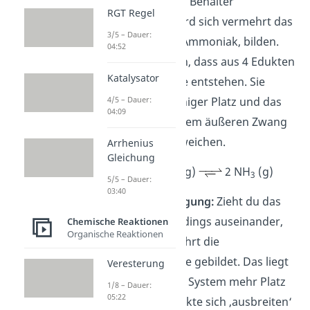
geschlossenen Behälter
RGT Regel
zusammen, wird sich vermehrt das
3/5 – Dauer:
Produkt, also Ammoniak, bilden.
04:52
Das liegt daran, dass aus 4 Edukten
Katalysator
nur 2 Produkte entstehen. Sie
4/5 – Dauer:
benötigen weniger Platz und das
04:09
System kann dem äußeren Zwang
(= Druck) ausweichen
.
Arrhenius
Gleichung
N
(g) + 3 H
(g)
2 NH
(g)
2
2
3
5/5 – Dauer:
03:40
Druckerniedrigung:
Zieht du das
Behältnis allerdings auseinander,
Chemische Reaktionen
Organische Reaktionen
werden vermehrt die
Ausgangsstoffe gebildet. Das liegt
Veresterung
daran, dass im System mehr Platz
1/8 – Dauer:
05:22
ist und die Edukte sich ‚ausbreiten‘