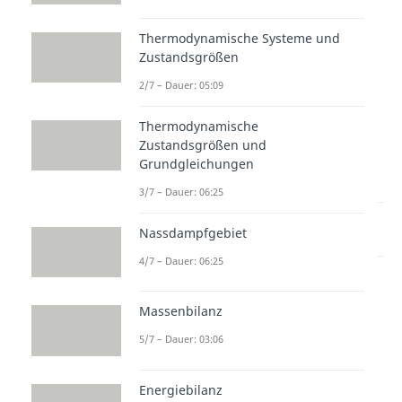
02:20
Thermodynamische Systeme und
Zustandsgrößen
2/7 – Dauer: 05:09
Thermodynamische
Zustandsgrößen und
zur Videoseite: Exotherme und
Grundgleichungen
endotherme Reaktion
3/7 – Dauer: 06:25
Lernen lohnt sich!
Nassdampfgebiet
Entdecke hier deine Chancen.
4/7 – Dauer: 06:25
Massenbilanz
5/7 – Dauer: 03:06
Energiebilanz