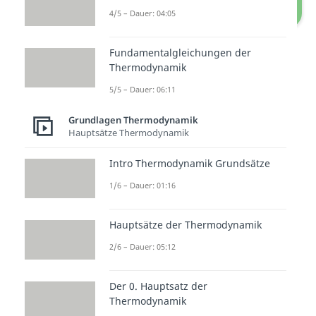
4/5 – Dauer: 04:05
Exotherme und Endotherme Reaktion
Fundamentalgleichungen der
Thermodynamik
5/5 – Dauer: 06:11
Grundlagen Thermodynamik
Hauptsätze Thermodynamik
Intro Thermodynamik Grundsätze
1/6 – Dauer: 01:16
Endothermen Reaktion –
Hauptsätze der Thermodynamik
Beispiel
2/6 – Dauer: 05:12
Bestimmt hast du schon mal eine
Brausetablette
in Wasser
Der 0. Hauptsatz der
Thermodynamik
aufgelöst. Beim Auflösen des