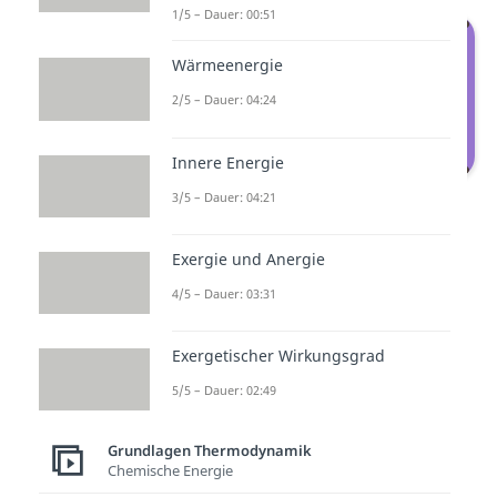
1/5 – Dauer: 00:51
Wärmeenergie
2/5 – Dauer: 04:24
Innere Energie
3/5 – Dauer: 04:21
Energiediagramm: Endotherme
Reaktion
Exergie und Anergie
Auf der
Y-Achse
des Graphen
4/5 – Dauer: 03:31
tragen wir die Energie ab,
während die
X-Achse
den
Exergetischer Wirkungsgrad
Reaktionsweg beschreibt.
5/5 – Dauer: 02:49
Zunächst haben wir die
Grundlagen Thermodynamik
Ausgangsstoffe
Zitronensäure
Chemische Energie