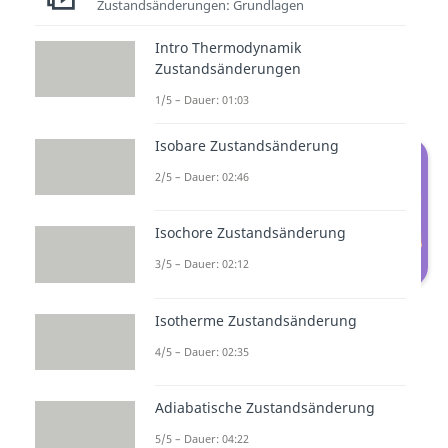
Zustandsänderungen: Grundlagen
Wenn du mit deinen Freunden am
Intro Thermodynamik
Lagerfeuer sitzt, findet dort eine
Zustandsänderungen
exotherme Reaktion
statt.
1/5 – Dauer: 01:03
Isobare Zustandsänderung
2/5 – Dauer: 02:46
Isochore Zustandsänderung
3/5 – Dauer: 02:12
Energiediagramm: Exotherme
Isotherme Zustandsänderung
Reaktion
4/5 – Dauer: 02:35
Der
Ausgangsstoff
, in diesem Fall
Adiabatische Zustandsänderung
Holz, hat am Anfang wieder ein
5/5 – Dauer: 04:22
gewisses Energielevel. Holz allein