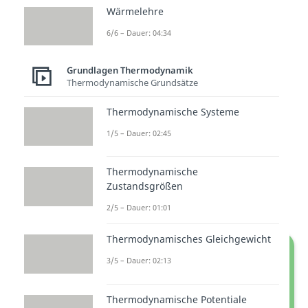
Wärmelehre
Videos zur
Definition der
Enthalpie
,
Reaktionsenthalpie
6/6 – Dauer: 04:34
und zur
Freien Enthalpie
.
Grundlagen Thermodynamik
Endotherm
ist dementsprechend
Thermodynamische Grundsätze
das genaue Gegenteil zu
Thermodynamische Systeme
exotherm. Hier spricht man von
1/5 – Dauer: 02:45
einer
Zunahme
an Enthalpie. Was
das genau bedeutet, schauen wir
Thermodynamische
uns jetzt anhand eines einfachen
Zustandsgrößen
Beispiels an.
2/5 – Dauer: 01:01
Thermodynamisches Gleichgewicht
3/5 – Dauer: 02:13
Thermodynamische Potentiale