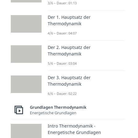
Brausepulvers, einem Gemisch
3/6 – Dauer: 01:13
aus Zitronensäure +
Der 1. Hauptsatz der
Natriumhydrogencarbonat, wird
Thermodynamik
die Lösungsenergie für die
4/6 – Dauer: 04:07
Reaktion dem Wasser entzogen.
Der 2. Hauptsatz der
Das Wasser kühlt sich bei diesem
Thermodynamik
Vorgang etwas ab.
5/6 – Dauer: 03:04
Folglich wird
Energie
in Form von
Der 3. Hauptsatz der
Wärme aus der Umgebung
Thermodynamik
aufgenommen
und die Reaktion
6/6 – Dauer: 02:22
ist damit endotherm.
Grundlagen Thermodynamik
Graphisch lässt sich die
Energetische Grundlagen
endotherme Reaktion
wie folgt
Intro Thermodynamik -
darstellen:
Energetische Grundlagen