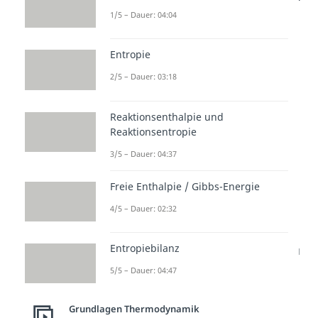
einem anderen Bereich
1/5 – Dauer: 04:04
Entropie
2/5 – Dauer: 03:18
Reaktionsenthalpie und
Reaktionsentropie
3/5 – Dauer: 04:37
Aktivierungsenergie und
Exotherme Reaktion –
Freie Enthalpie / Gibbs-Energie
Beispiel
4/5 – Dauer: 02:32
Wie bereits erwähnt, ist es bei
Entropiebilanz
einer exothermen Reaktion genau
umgekehrt. Wir schauen uns zur
5/5 – Dauer: 04:47
Verdeutlichung eine
Grundlagen Thermodynamik
Verbrennungsreaktion
an.