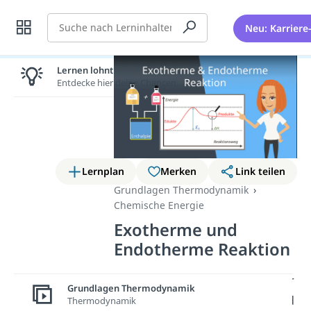
Suche
Neu: Karriere
Lernen lohnt sich!
Entdecke hier deine Chancen.
Lernplan
Merken
Link teilen
Grundlagen Thermodynamik
Chemische Energie
Exotherme und
Endotherme Reaktion
In diesem Beitrag wiederholen wir
Grundlagen Thermodynamik
noch einmal die Unterschiede und
Thermodynamik