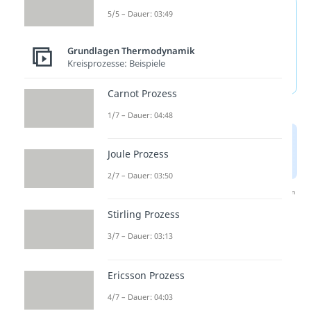
Exotherme und
5/5 – Dauer: 03:49
Endotherme Reaktion —
Grundlagen Thermodynamik
häufigste Fragen
Kreisprozesse: Beispiele
(ausklappen)
Carnot Prozess
1/7 – Dauer: 04:48
Joule Prozess
2/7 – Dauer: 03:50
Nach Beantwortung speichern wir deine Antwort, um
Studyflix zu verbessern. Mehr dazu erfährst du in
Stirling Prozess
unserer
Datenschutzerklärung
.
3/7 – Dauer: 03:13
Reaktionen verstehen
Ericsson Prozess
4/7 – Dauer: 04:03
Exotherme und endotherme