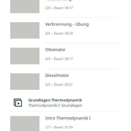
2/5 – Dauer: 05:17
Verbrennung - Übung
zur Videoseite: Exotherme und
3/5 – Dauer: 04:20
endotherme Reaktion
Ottomotor
Beliebte Inhalte aus dem
4/5 – Dauer: 05:17
Bereich
Grundlagen
Thermodynamik
Dieselmotor
5/5 – Dauer: 05:21
Exother
Energie
Exergo
me
diagra
ne und
Grundlagen Thermodynamik
Reaktio
mm
enderg
Thermodynamik I: Grundlagen
n
Dauer:
one
03:57
Dauer:
Reaktio
Intro Thermodynamik I
03:46
n
1/7 – Dauer: 01:39
Dauer: