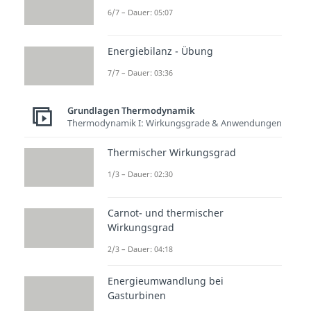
6/7 – Dauer: 05:07
Weitere Inhalte:
Grundlagen
Energiebilanz - Übung
Thermodynamik
7/7 – Dauer: 03:36
Chemische Energie
Exotherme und endotherme
Reaktion
Grundlagen Thermodynamik
Thermodynamik I: Wirkungsgrade & Anwendungen
Dauer: 02:30
Exotherme Reaktion
Thermischer Wirkungsgrad
Dauer: 03:46
Energiediagramm
1/3 – Dauer: 02:30
Dauer: 03:57
Exergone und endergone
Reaktion
Carnot- und thermischer
Wirkungsgrad
Dauer: 02:20
2/3 – Dauer: 04:18
Energieumwandlung bei
Gasturbinen