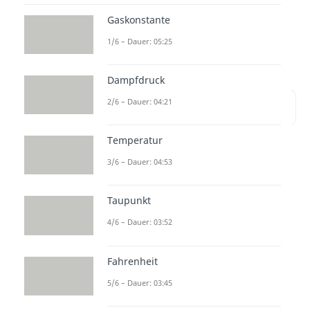
wesentlichen Merkmale von exo-
Gaskonstante
beziehungsweise endothermen
1/6 – Dauer: 05:25
Reaktionen.
Dampfdruck
2/6 – Dauer: 04:21
Inhaltsübersicht
Temperatur
3/6 – Dauer: 04:53
Exotherm und
Endotherm
Taupunkt
Als
exotherm
gilt eine Reaktion,
4/6 – Dauer: 03:52
wenn die Produkte eine
Fahrenheit
niedrigere Enthalpie
als die
Edukte aufweisen. Mehr über
5/6 – Dauer: 03:45
Enthalpie erfährst du in unseren