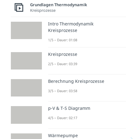
Grundlagen Thermodynamik
dass sich die Luft um das
Kreisprozesse
Lagerfeuer zu erwärmen beginnt.
Intro Thermodynamik
Folglich wird Energie an die
Kreisprozesse
Umgebung abgegeben und die
1/5 – Dauer: 01:08
Reaktion ist damit exotherm.
Kreisprozesse
Nun weißt du, wie du Reaktionen
2/5 – Dauer: 03:39
thermisch einordnen kannst. Viel
Spaß und bis bald!
Berechnung Kreisprozesse
3/5 – Dauer: 03:58
p-V & T-S Diagramm
4/5 – Dauer: 02:17
Wärmepumpe