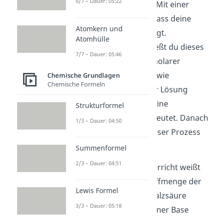
6/7 – Dauer: 05:22
einem feinen Pulver. Mit einer
Waage erfährst du, dass deine
Atomkern und
Probe
15 Gramm
wiegt.
Atomhülle
Anschließend übergießt du dieses
7/7 – Dauer: 05:46
mit
einem Liter
0,5 molarer
Salzsäure. Du siehst, wie
Chemische Grundlagen
Chemische Formeln
Luftblasen aus deiner Lösung
aufsteigen, was auf eine
Strukturformel
Gasentwicklung hindeutet. Danach
1/3 – Dauer: 04:50
wartest du ab, bis dieser Prozess
abgeschlossen ist.
Summenformel
2/3 – Dauer: 04:51
Aus dem Chemieunterricht weißt
du, dass man die Stoffmenge der
Lewis Formel
noch vorhandenen Salzsäure
3/3 – Dauer: 05:18
durch Titration mit einer Base