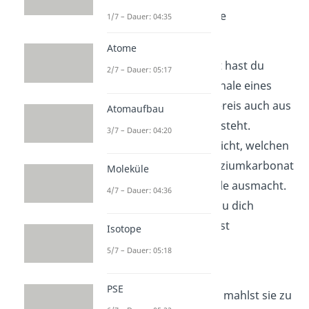
nun eine beispielhafte
1/7 – Dauer: 04:35
Klausuraufgabe
an:
Atome
Im Biologieunterricht hast du
2/7 – Dauer: 05:17
erfahren, dass die Schale eines
gewöhnlichen Hühnereis auch aus
Atomaufbau
Kalk, also
, besteht.
3/7 – Dauer: 04:20
Allerdings weißt du nicht, welchen
Massenanteil das Kalziumkarbonat
Moleküle
an der gesamten Hülle ausmacht.
4/7 – Dauer: 04:36
Daher entscheidest du dich
kurzerhand, das selbst
Isotope
herauszufinden.
5/7 – Dauer: 05:18
Du nimmst ein paar
PSE
Eierschalenreste und mahlst sie zu