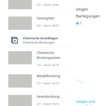
5/6 – Dauer: 03:42
Die Lösung und alle nötigen
Rechenschritte und Überlegungen
Ionengitter
zeigen wir dir im
Video
!
6/6 – Dauer: 04:55
Chemische Grundlagen
Chemische Bindungen
Chemische
Bindungsarten
1/5 – Dauer: 04:16
Metallbindung
2/5 – Dauer: 05:14
Ionenbindung
zur Videoseite: Stoffmengen und
3/5 – Dauer: 05:14