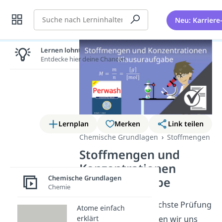
Suche
Neu: Karriere
Lernen lohnt sich!
Entdecke hier deine Chancen.
Lernplan
Merken
Link teilen
Chemische Grundlagen
Stoffmengen
Stoffmengen und
Konzentrationen
Chemische Grundlagen
Klausuraufgabe
Chemie
Um dich für deine nächste Prüfung
Atome einfach
vorzubereiten, schauen wir uns
erklärt