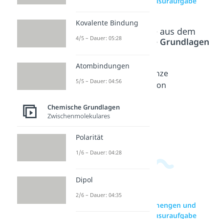
Konzentrationen Klausuraufgabe
Kovalente Bindung
Beliebte Inhalte aus dem
4/5 – Dauer: 05:28
Bereich
Chemische Grundlagen
Atombindungen
Elektro
Oktettr
Valenze
5/5 – Dauer: 04:56
nenkon
egel
lektron
figurati
Dauer:
en
04:25
Chemische Grundlagen
on
Dauer:
04:41
Zwischenmolekulares
Dauer:
05:31
Polarität
1/6 – Dauer: 04:28
Dipol
2/6 – Dauer: 04:35
zur Videoseite: Stoffmengen und
Konzentrationen Klausuraufgabe