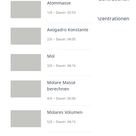
Atommasse
Klausuraufgabe
1/6 – Dauer: 02:53
Dauer: 05:36
Stoffmengen und Konzentrationen
Übungsaufgabe
Avogadro Konstante
Dauer: 02:56
2/6 – Dauer: 04:05
Mol
3/6 – Dauer: 04:16
Molare Masse
berechnen
4/6 – Dauer: 05:06
Molares Volumen
5/6 – Dauer: 04:15