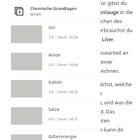
bestimmen kann. Dafür gibst du
Chemische Grundlagen
eine
0,2 molare Natronlauge
in die
Ionen
Lösung. Bis zum Erreichen des
Ion
Äquivalenzpunktes verbrauchst du
1/6 – Dauer: 05:39
hierfür insgesamt
1,2 Liter
.
Nun sollst du den Masseanteil an
Anion
Kalziumkarbonat in deiner
2/6 – Dauer: 04:46
Eierschalenprobe berechnen.
Kation
Überlege hierfür zunächst, welche
3/6 – Dauer: 04:33
Schritte nacheinander
durchgeführt werden, und was die
Salze
Ergebnisse dieser sind. Das
4/6 – Dauer: 04:37
Aufstellen der relevanten
Reaktionsgleichungen kann dir
Gitterenergie
hierbei helfen.