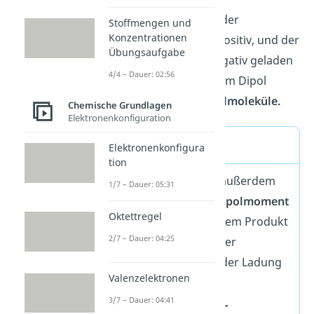
Du sagst auch, dass der
Stoffmengen und
Konzentrationen
Wasserstoff partial positiv, und der
Übungsaufgabe
Sauerstoff partial negativ geladen
4/4 – Dauer: 02:56
ist. Moleküle mit einem Dipol
nennst du auch
Dipolmoleküle.
Chemische Grundlagen
Elektronenkonfiguration
Dipolmoment
Elektronenkonfigura
tion
Der Dipol erzeugt außerdem
1/7 – Dauer: 05:31
ein sogenanntes
Dipolmoment
Oktettregel
(μ)
. Es entspricht dem Produkt
2/7 – Dauer: 04:25
aus dem Abstand der
Ladungen (d) und der Ladung
Valenzelektronen
selbst (q).
3/7 – Dauer: 04:41
=
⋅