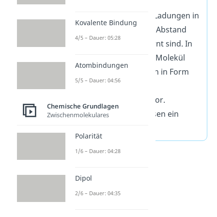
gleich große,
entgegengesetzte Ladungen in
Kovalente Bindung
einem bestimmten Abstand
4/5 – Dauer: 05:28
voneinander entfernt sind. In
einem chemischen Molekül
Atombindungen
liegen die Ladungen in Form
5/5 – Dauer: 04:56
von Teilladungen
(Partialladungen) vor.
Chemische Grundlagen
Dipolmoleküle weisen ein
Zwischenmolekulares
Dipolmoment auf.
Polarität
1/6 – Dauer: 04:28
Dipol
2/6 – Dauer: 04:35