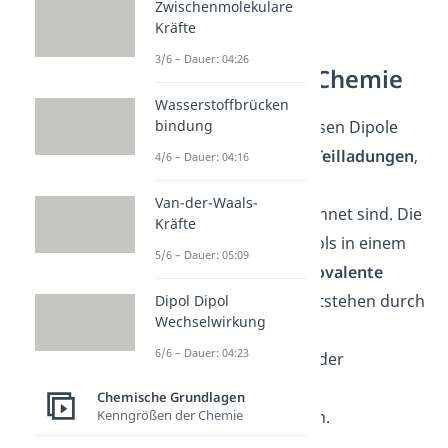
Zwischenmolekulare
Kräfte
3/6 – Dauer: 04:26
Dipole in der Chemie
Wasserstoffbrücken
In der Chemie umfassen Dipole
bindung
Moleküle, die durch
Teilladungen
,
4/6 – Dauer: 04:16
auch Partialladungen
Van-der-Waals-
genannt, gekennzeichnet sind. Die
Kräfte
Grundlage eines Dipols in einem
5/6 – Dauer: 05:09
Molekül sind
polar kovalente
Bindungen
. Diese entstehen durch
Dipol Dipol
Wechselwirkung
die verschiedenen
6/6 – Dauer: 04:23
Elektronegativitäten der
Bindungspartner von
Chemische Grundlagen
Elektronenbindungen.
Kenngrößen der Chemie