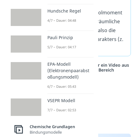
Hundsche Regel
Das elektrische Dipolmoment
4/7 – Dauer: 04:48
ist ein Maß für die räumliche
Ladungstrennung, also die
Pauli Prinzip
Stärke des Dipolcharakters (z.
5/7 – Dauer: 04:17
B. eines Moleküls).
EPA-Modell
Studyflix vernetzt: Hier ein Video aus
einem anderen Bereich
(Elektronenpaarabst
oßungsmodell)
6/7 – Dauer: 05:43
VSEPR Modell
7/7 – Dauer: 02:53
Chemische Grundlagen
Bindungsmodelle