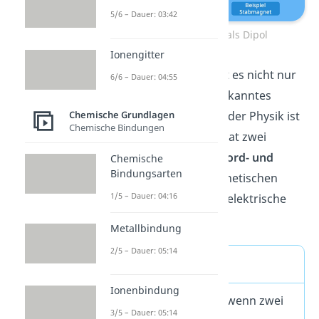
5/6 – Dauer: 03:42
Wassermolekül als Dipol
Ionengitter
Übrigens:
Dipole gibt es nicht nur
6/6 – Dauer: 04:55
in der Chemie: Ein bekanntes
Beispiel für Dipole in der Physik ist
Chemische Grundlagen
Chemische Bindungen
der Stabmagnet. Er hat zwei
magnetische Pole (
Nord- und
Chemische
Bindungsarten
Südpol
). Neben magnetischen
1/5 – Dauer: 04:16
Dipolen gibt es auch elektrische
Dipole.
Metallbindung
2/5 – Dauer: 05:14
Dipol Definition
Ionenbindung
Ein Dipol entsteht, wenn zwei
3/5 – Dauer: 05:14