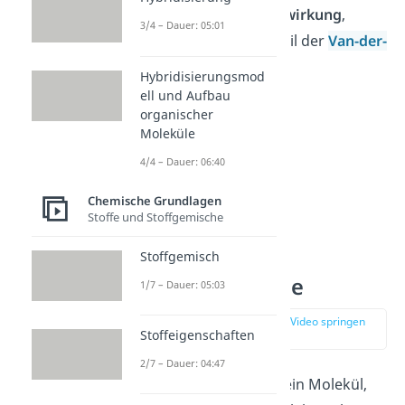
Dispersionswechselwirkung
,
3/4 – Dauer: 05:01
welche ein Bestandteil der
Van-der-
Waals-Kräfte
ist.
Hybridisierungsmod
ell und Aufbau
organischer
Moleküle
4/4 – Dauer: 06:40
Chemische Grundlagen
Stoffe und Stoffgemische
Stoffgemisch
Dipol Moleküle
1/7 – Dauer: 05:03
zur Stelle im Video springen
Stoffeigenschaften
(02:05)
2/7 – Dauer: 04:47
Ein Dipolmolekül ist ein Molekül,