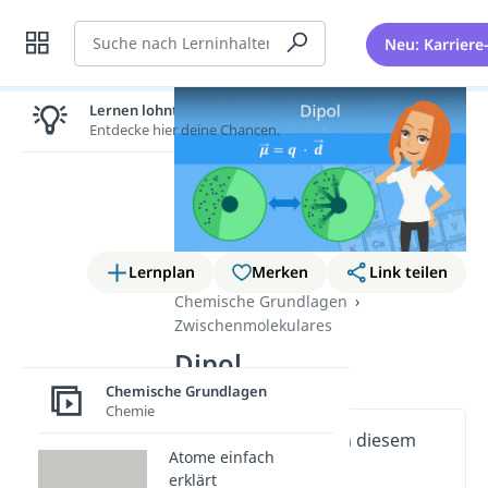
Suche
Neu: Karriere
Lernen lohnt sich!
Entdecke hier deine Chancen.
Lernplan
Merken
Link teilen
Chemische Grundlagen
Zwischenmolekulares
Dipol
Chemische Grundlagen
Chemie
Wichtige Inhalte in diesem
Atome einfach
Video
erklärt