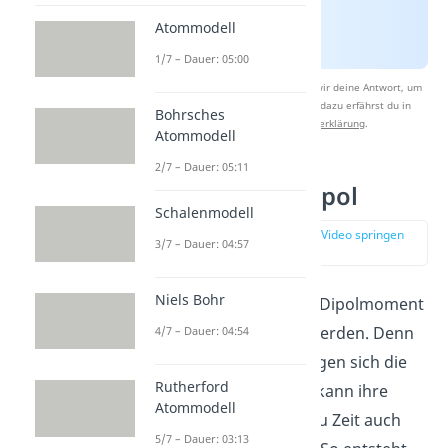
Atommodell
1/7 – Dauer: 05:00
Nach Beantwortung speichern wir deine Antwort, um
Studyflix zu verbessern. Mehr dazu erfährst du in
Bohrsches
unserer
Datenschutzerklärung
.
Atommodell
2/7 – Dauer: 05:11
Induzierter Dipol
Schalenmodell
zur Stelle im Video springen
3/7 – Dauer: 04:57
(01:15)
Niels Bohr
Auch Moleküle ohne Dipolmoment
können zu Dipolen werden. Denn
4/7 – Dauer: 04:54
die
Elektronen
bewegen sich die
Rutherford
ganze Zeit. Dadurch kann ihre
Atommodell
Verteilung
von Zeit zu Zeit auch
5/7 – Dauer: 03:13