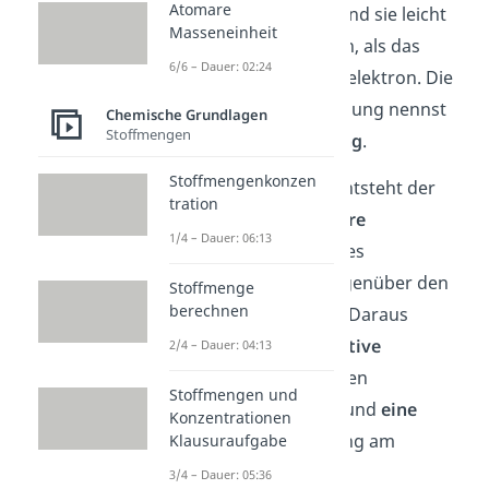
Atomare
sich. Hierdurch sind sie leicht
Masseneinheit
negativer geladen, als das
6/6 – Dauer: 02:24
andere Bindungselektron. Die
entstandene Bindung nennst
Chemische Grundlagen
Stoffmengen
du
polare Bindung
.
Stoffmengenkonzen
Im Wassermolekül entsteht der
tration
Dipol durch die
höhere
1/4 – Dauer: 06:13
Elektronegativität
des
Sauerstoffatoms
gegenüber den
Stoffmenge
berechnen
Wasserstoffatomen. Daraus
resultieren
zwei positive
2/4 – Dauer: 04:13
Partialladungen an den
Stoffmengen und
Wasserstoffatomen und
eine
Konzentrationen
negative
Partialladung am
Klausuraufgabe
Sauerstoffatom.
3/4 – Dauer: 05:36