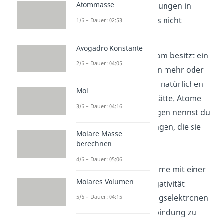
Atommasse
Teilladungen und Ladungen in
Atomen sind übrigens nicht
1/6 – Dauer: 02:53
dasselbe:
Avogadro Konstante
Ladungen
: Ein Atom besitzt ein
2/6 – Dauer: 04:05
gesamtes Elektron mehr oder
weniger, als es im natürlichen
Mol
Zustand gehabt hätte. Atome
3/6 – Dauer: 04:16
mit diesen
Ladungen nennst du
Ionen.
Die Bindungen, die sie
Molare Masse
eingehen, heißen
berechnen
Ionenbindungen
.
4/6 – Dauer: 05:06
Teilladungen
: Atome mit einer
Molares Volumen
hohen Elektronegativität
ziehen die Bindungselektronen
5/6 – Dauer: 04:15
einer Elektronenbindung zu