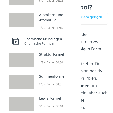
6/7 – Dauer: 05:22
Was ist ein Dipol?
Atomkern und
zur Stelle im Video springen
Atomhülle
(00:16)
7/7 – Dauer: 05:46
Dipole
bezeichnen in der
Chemische Grundlagen
Chemie Moleküle, in denen zwei
Chemische Formeln
entgegengesetzte Pole
in Form
Strukturformel
von
Teilladungen
1/3 – Dauer: 04:50
(Partialladungen) auftreten. Du
sprichst hierbei auch von positiv
Summenformel
und negativ geladenen Polen.
2/3 – Dauer: 04:51
Dipole können
permanent
im
Molekül vorhanden sein, aber auch
Lewis Formel
durch äußere Einflüsse
3/3 – Dauer: 05:18
hervorgerufen werden.