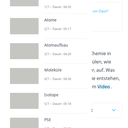
1/7 – Dauer: 04:35
Was ist ein Dipol?
Atome
(00:16)
2/7 – Dauer: 05:17
(104,45°
Atomaufbau
Dipole
treten in der Chemie in
3/7 – Dauer: 04:20
verschiedenen Molekülen, wie
beispielsweise
Wasser
, auf. Was
Moleküle
Dipole sind und wie sie entstehen,
4/7 – Dauer: 04:36
erfährst du hier und im
Video
.
Isotope
5/7 – Dauer: 05:18
Inhaltsübersicht
PSE