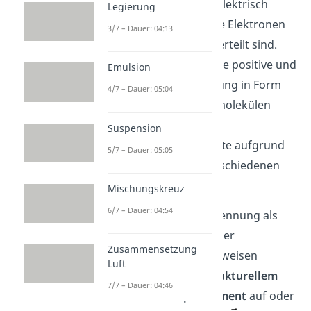
das nach außen hin elektrisch
Legierung
neutral ist, in dem die Elektronen
3/7 – Dauer: 04:13
jedoch nicht gleich verteilt sind.
Dadurch entsteht eine positive und
Emulsion
eine negative Teilladung in Form
4/7 – Dauer: 05:04
von Polen. Bei Dipolmolekülen
befinden sich die
Suspension
Ladungsschwerpunkte aufgrund
5/7 – Dauer: 05:05
ihrer Struktur an verschiedenen
Stellen.
Mischungskreuz
6/7 – Dauer: 04:54
Durch die Ladungstrennung als
Folge unterschiedlicher
Zusammensetzung
Elektronegativitäten weisen
Luft
Moleküle je nach
strukturellem
7/7 – Dauer: 04:46
Aufbau
ein
Dipolmoment
auf oder