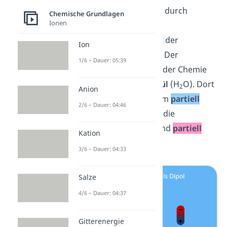
Ein Dipol entsteht oft durch
Chemische Grundlagen
Ionen
verschiedene
Elektronegativitäten
der
Ion
vorhandenen Atome. Der
1/6 – Dauer: 05:39
bekannteste Dipol in der Chemie
ist das
Wassermolekül
(H
O). Dort
2
Anion
ist das Sauerstoffatom
partiell
2/6 – Dauer: 04:46
negativ
geladen und die
Wasserstoffatome sind
partiell
Kation
positiv
geladen.
3/6 – Dauer: 04:33
Salze
4/6 – Dauer: 04:37
Gitterenergie