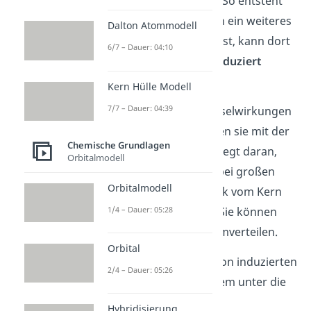
ungleichmäßig
sein. So entsteht
ein
Dipol
. Wenn dann ein weiteres
Dalton Atommodell
Molekül in der Nähe ist, kann dort
6/7 – Dauer: 04:10
ebenfalls ein
Dipol induziert
werden.
Kern Hülle Modell
7/7 – Dauer: 04:39
Auch wenn die Wechselwirkungen
schwach
sind, nehmen sie mit der
Chemische Grundlagen
Atomgröße
zu. Das liegt daran,
Orbitalmodell
dass die Elektronen bei großen
Orbitalmodell
Atomen weniger stark vom Kern
angezogen werden. Sie können
1/4 – Dauer: 05:28
sich also einfacher umverteilen.
Orbital
Wechselwirkungen von induzierten
2/4 – Dauer: 05:26
Dipolen fallen vor allem unter die
Londonsche
Hybridisierung