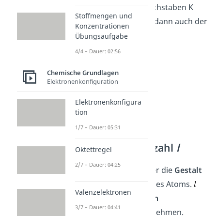
wobei du ab dem Buchstaben K
Stoffmengen und
startest. Du sprichst dann auch der
Konzentrationen
K-, L-, M-, N-Schale
.
Übungsaufgabe
4/4 – Dauer: 02:56
Chemische Grundlagen
Elektronenkonfiguration
Elektronenkonfigura
tion
1/7 – Dauer: 05:31
Nebenquantenzahl
l
Oktettregel
2/7 – Dauer: 04:25
Sie gibt Auskunft über die
Gestalt
des Atomorbitals
eines Atoms.
Valenzelektronen
kann dabei die
Zahlen
3/7 – Dauer: 04:41
annehmen.