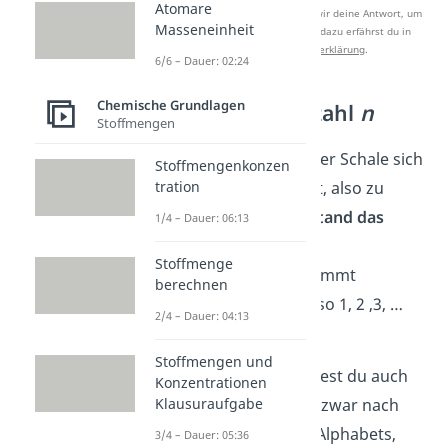
Atomare
Nach Beantwortung speichern wir deine Antwort, um
Masseneinheit
Studyflix zu verbessern. Mehr dazu erfährst du in
unserer
Datenschutzerklärung
.
6/6 – Dauer: 02:24
Chemische Grundlagen
Hauptquantenzahl
n
Stoffmengen
Sie gibt an, auf welcher Schale sich
Stoffmengenkonzen
das Elektron befindet, also zu
tration
welchem
Energiezustand das
1/4 – Dauer: 06:13
Elektron
gehört. Die
Stoffmenge
Hauptquantenzahl nimmt
berechnen
natürliche Zahlen
, also 1, 2 ,3, …
2/4 – Dauer: 04:13
an.
Stoffmengen und
Die Schalen bezeichnest du auch
Konzentrationen
mit Buchstaben, und zwar nach
Klausuraufgabe
der Reihenfolge des Alphabets,
3/4 – Dauer: 05:36