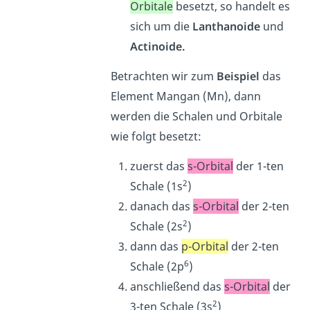
Orbitale
besetzt, so handelt es
sich um die
Lanthanoide
und
Actinoide.
Betrachten wir zum
Beispiel
das
Element Mangan (Mn), dann
werden die Schalen und Orbitale
wie folgt besetzt:
zuerst das
s-Orbital
der 1-ten
2
Schale (1s
)
danach das
s-Orbital
der 2-ten
2
Schale (2s
)
dann das
p-Orbital
der 2-ten
6
Schale (2p
)
anschließend das
s-Orbital
der
2
3-ten Schale (3s
)