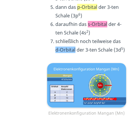
dann das
p-Orbital
der 3-ten
6
Schale (3p
)
daraufhin das
s-Orbital
der 4-
2
ten Schale (4s
)
schließlich noch teilweise das
5
d-Orbital
der 3-ten Schale (3d
)
Elektronenkonfiguration Mangan (Mn)