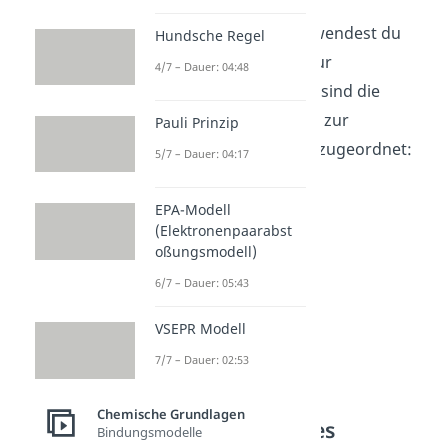
Statt den Zahlen verwendest du
Hundsche Regel
häufig Buchstaben zur
4/7 – Dauer: 04:48
Beschreibung. Dabei sind die
Buchstaben wie folgt zur
Pauli Prinzip
Nebenquantenzahl
zugeordnet:
5/7 – Dauer: 04:17
mit
EPA-Modell
mit
(Elektronenpaarabst
mit
oßungsmodell)
mit
6/7 – Dauer: 05:43
mit
VSEPR Modell
usw.
7/7 – Dauer: 02:53
Magnetische
Chemische Grundlagen
Quantenzahl des
Bindungsmodelle