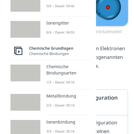
5/6 – Dauer: 03:42
Ionengitter
Schalenmodell und Orbitalmodell
6/6 – Dauer: 04:55
Die Besetzung mit den Elektronen
Chemische Grundlagen
Chemische Bindungen
findest du in einem sogenannten
Energieniveauschema.
Chemische
Bindungsarten
1/5 – Dauer: 04:16
Metallbindung
Elektronenkonfiguration
2/5 – Dauer: 05:14
Definition
Ionenbindung
Die Elektronenkonfiguration
gibt an, wie die einzelnen
3/5 – Dauer: 05:14