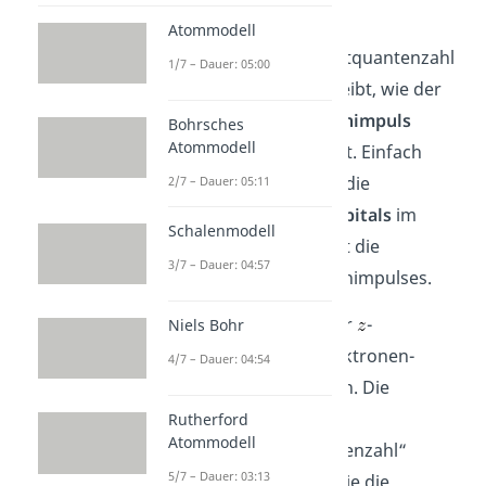
Drehimpuls
m
l
Atommodell
Sie wird auch Magnetquantenzahl
1/7 – Dauer: 05:00
genannt und beschreibt, wie der
Elektronen-Bahndrehimpuls
Bohrsches
Atommodell
räumlich orientiert ist. Einfach
gesagt bestimmt sie die
2/7 – Dauer: 05:11
Orientierung des Orbitals
im
Schalenmodell
Raum und beschreibt die
3/7 – Dauer: 04:57
Ausrichtung des Drehimpulses.
Sie gibt die Größe der
-
Niels Bohr
Komponente des Elektronen-
4/7 – Dauer: 04:54
Bahndrehimpulses an. Die
Namensbezeichnung
Rutherford
Atommodell
„magnetische Quantenzahl“
5/7 – Dauer: 03:13
kommt daher, dass sie die