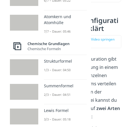
6/7 – Dauer: 05:22
Atomkern und
Elektronenkonfigurati
Atomhülle
on einfach erklärt
7/7 – Dauer: 05:46
zur Stelle im Video springen
Chemische Grundlagen
(00:13)
Chemische Formeln
Die Elektronenkonfiguration gibt
Strukturformel
die Elektronenverteilung in einem
1/3 – Dauer: 04:50
Atom an. Denn die einzelnen
Elektronen eines Atoms verteilen
Summenformel
sich unterschiedlich in der
2/3 – Dauer: 04:51
Elektronenhülle. Dabei kannst du
die Elektronenhülle auf
zwei Arten
Lewis Formel
genauer beschreiben:
3/3 – Dauer: 05:18