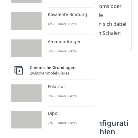
Elektronen eines Atoms oder
Kovalente Bindung
Ions verteilt sind. Die
Elektronen befinden sich dabei
4/5 – Dauer: 05:28
in unterschiedlichen Schalen
Atombindungen
und Orbitalen.
5/5 – Dauer: 04:56
Chemische Grundlagen
Zwischenmolekulares
Polarität
1/6 – Dauer: 04:28
Dipol
Elektronenkonfigurati
2/6 – Dauer: 04:35
on Quantenzahlen