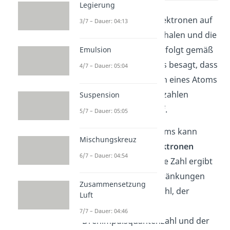
Legierung
Die Verteilung der Elektronen auf
3/7 – Dauer: 04:13
die verschiedenen Schalen und die
jeweiligen Orbitale erfolgt gemäß
Emulsion
dem
Pauli Prinzip
. Es besagt, dass
4/7 – Dauer: 05:04
keine zwei Elektronen eines Atoms
in allen vier Quantenzahlen
Suspension
übereinstimmen darf.
5/7 – Dauer: 05:05
Jede Schale eines Atoms kann
Mischungskreuz
2
maximal mit 2n
Elektronen
6/7 – Dauer: 04:54
besetzt werden. Diese Zahl ergibt
sich durch die Beschränkungen
Zusammensetzung
der Nebenquantenzahl, der
Luft
magnetischen
7/7 – Dauer: 04:46
Drehimpulsquantenzahl und der