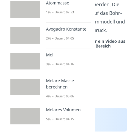
Atommasse
Elektronen besetzt
werden. Die
Beschreibung geht auf das Bohr-
1/6 – Dauer: 02:53
Sommerfeldsche-Atommodell und
Avogadro Konstante
das
Orbitalmodell
zurück.
2/6 – Dauer: 04:05
Studyflix vernetzt: Hier ein Video aus
einem anderen Bereich
Mol
3/6 – Dauer: 04:16
Molare Masse
berechnen
4/6 – Dauer: 05:06
Molares Volumen
5/6 – Dauer: 04:15