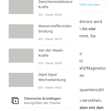
Zwischenmolekulare
zur Stelle im Video springen
Kräfte
(00:37)
3/6 – Dauer: 04:26
Der Zustand eines Elektrons wird
Wasserstoffbrücken
im Allgemeinen durch die
vier
bindung
Quantenzahlen
bestimmt. Sie
4/6 – Dauer: 04:16
lauten:
Van-der-Waals-
Hauptquantenzahl
Kräfte
Nebenquantenzahl
5/6 – Dauer: 05:09
Magnetquantenzahl/Magnetisc
Dipol Dipol
he Quantenzahl des
Wechselwirkung
Drehimpuls
6/6 – Dauer: 04:23
Magnetische Spinquantenzahl
Chemische Grundlagen
Sie helfen dir dabei zu verstehen,
Kenngrößen der Chemie
wie die einzelnen
Schalen mit den