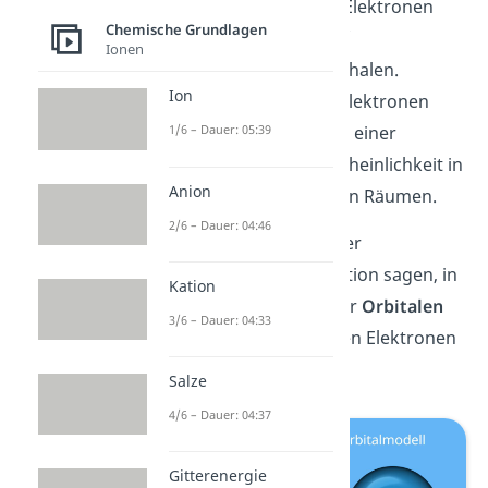
Schalenmodell
: Elektronen
Chemische Grundlagen
bewegen sich auf
Ionen
verschiedenen Schalen.
Ion
Orbitalmodell
: Elektronen
bewegen sich mit einer
1/6 – Dauer: 05:39
gewissen Wahrscheinlichkeit in
Anion
dreidimensionalen Räumen.
2/6 – Dauer: 04:46
Du kannst also mit der
Elektronenkonfiguration sagen, in
Kation
welchen Schalen
oder
Orbitalen
3/6 – Dauer: 04:33
sich die verschiedenen Elektronen
befinden.
Salze
4/6 – Dauer: 04:37
Gitterenergie