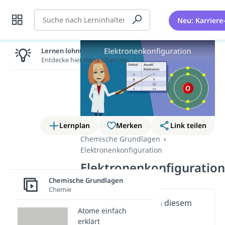
Suche
Neu: Karriere
Lernen lohnt sich!
Entdecke hier deine Chancen.
Lernplan
Merken
Link teilen
Chemische Grundlagen
Elektronenkonfiguration
Elektronenkonfiguration
Chemische Grundlagen
Chemie
Wichtige Inhalte in diesem
Atome einfach
Video
erklärt