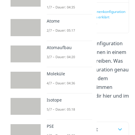
1/7 – Dauer: 04:35
Elektronenkonfiguration
einfach erklärt
Atome
(00:13)
2/7 – Dauer: 05:17
Mit der Elektronenkonfiguration
Atomaufbau
kannst du die Elektronen in einem
3/7 – Dauer: 04:20
Atom oder Ion beschreiben. Was
die Elektronenkonfiguration genau
Moleküle
ist und wie du sie mit dem
4/7 – Dauer: 04:36
Periodensystem bestimmen
kannst, erklären wir dir hier und im
Isotope
Video.
5/7 – Dauer: 05:18
PSE
Inhaltsübersicht