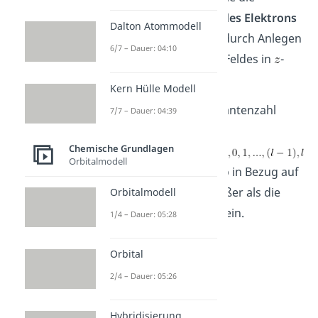
potentielle Energie
des Elektrons
Dalton Atommodell
beschreibt, die man durch Anlegen
6/7 – Dauer: 04:10
eines magnetischen Feldes in
-
Richtung erhält.
Kern Hülle Modell
Die magnetische Quantenzahl
7/7 – Dauer: 04:39
kann die
Werte
Chemische Grundlagen
Orbitalmodell
annehmen, kann also in Bezug auf
den Betrag nicht größer als die
Orbitalmodell
Nebenquantenzahl sein.
1/4 – Dauer: 05:28
Orbital
2/4 – Dauer: 05:26
Hybridisierung