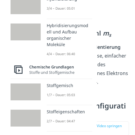
3/4 – Dauer: 05:01
Magnetische
Hybridisierungsmod
Spinquantenzahl
m
ell und Aufbau
s
organischer
Moleküle
Sie beschreibt die
Orientierung
4/4 – Dauer: 06:40
eines Spins
zur
-Achse, einfacher
gesagt den Drehsinn des
Chemische Grundlagen
Stoffe und Stoffgemische
Elektrons. Der Spin eines Elektrons
hat die
Werte
.
Stoffgemisch
1/7 – Dauer: 05:03
Elektronenkonfigurati
Stoffeigenschaften
on Schalen
2/7 – Dauer: 04:47
zur Stelle im Video springen
(00:19)