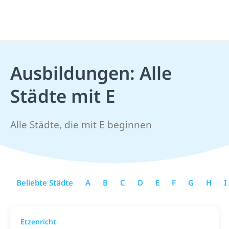
Ausbildungen: Alle
Städte mit E
Alle Städte, die mit E beginnen
Beliebte Städte
A
B
C
D
E
F
G
H
I
Etzenricht