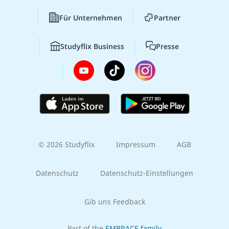
Für Unternehmen
Partner
Studyflix Business
Presse
© 2026 Studyflix
Impressum
AGB
Datenschutz
Datenschutz-Einstellungen
Gib uns Feedback
Part of the
EMBRACE family