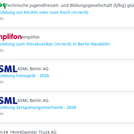
Technische Jugendfreizeit- und Bildungsgesellschaft (tjfbg) g
bildung zur Köchin oder zum Koch (m/w/d)
in
Amplifon
bildung zum Hörakustiker (m/w/d) in Berlin-Neukölln
in
ASML Berlin AG
bildung Feinoptik - 2026
in
ASML Berlin AG
bildung Zerspanungsmechanik - 2026
in
Daimler Truck AG