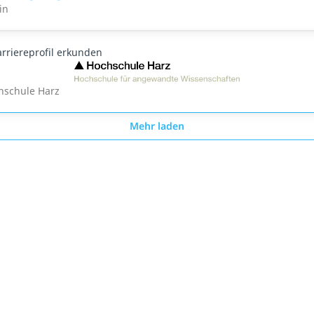
in
arriereprofil erkunden
hschule Harz
Mehr laden