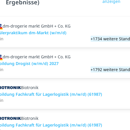
Ergebnisse)
anzeigen
dm-drogerie markt GmbH + Co. KG
ülerpraktikum dm-Markt (w/m/d)
in
+1734 weitere Stand
dm-drogerie markt GmbH + Co. KG
bildung Drogist (w/m/d) 2027
in
+1792 weitere Stand
Biotronik
bildung Fachkraft für Lagerlogistik (m/w/d) (61987)
in
Biotronik
bildung Fachkraft für Lagerlogistik (m/w/d) (61987)