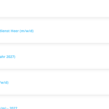
sdienst Heer (m/w/d)
ahr 2027)
/w/d)
/m) - 2027