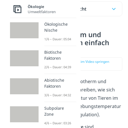
Ökologie
Inhaltsübersicht
Umweltfaktoren
Ökologische
Nische
Homoiotherm und
1/6 – Dauer: 05:04
poikilotherm einfach
erklärt
Biotische
Faktoren
zur Stelle im Video springen
(00:17)
2/6 – Dauer: 04:39
Abiotische
Die Begriffe homoiotherm und
Faktoren
poikilotherm beschreiben, wie sich
3/6 – Dauer: 04:32
die Körpertemperatur von Tieren im
Vergleich zur Umgebungstemperatur
Subpolare
Zone
verhält (Thermoregulation).
4/6 – Dauer: 03:26
Poikilotherme Tiere
sind