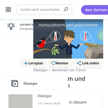
Suche
Neu: Karriere
Lernen lohnt sich!
Entdecke hier deine Chancen.
Lernplan
Merken
Link teilen
Ökologie
Merkmale von Tieren
Homoiotherm und
Ökologie
poikilotherm
Ökologie
Wichtige Inhalte in diesem
1/6 – Dauer: 04:54