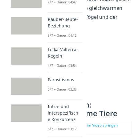
2/7 – Dauer: 04:47
Beispiele für solche gleichwarmen
Tiere sind Hunde, Vögel und der
Räuber-Beute-
Mensch.
Beziehung
3/7 – Dauer: 04:12
Lotka-Volterra-
Regeln
4/7 – Dauer: 03:54
Parasitismus
5/7 – Dauer: 03:33
Poikilotherm:
Intra- und
Wechselwarme Tiere
interspezifisch
e Konkurrenz
zur Stelle im Video springen
6/7 – Dauer: 03:17
(00:30)