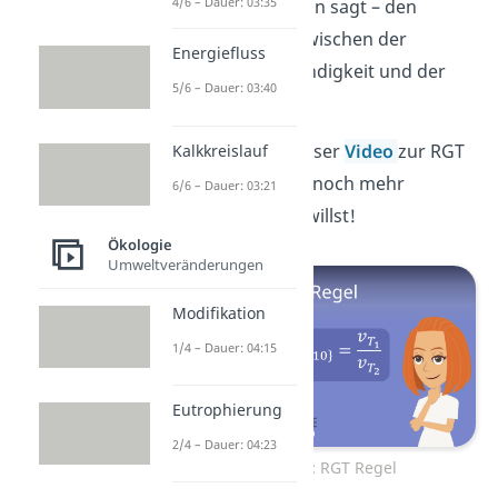
4/6 – Dauer: 03:35
wie der Name schon sagt – den
Zusammenhang zwischen der
Energiefluss
Reaktionsgeschwindigkeit und der
5/6 – Dauer: 03:40
Temperatur.
Schau dir gerne unser
Video
zur RGT
Kalkkreislauf
Regel an, wenn du noch mehr
6/6 – Dauer: 03:21
darüber erfahren willst!
Ökologie
Umweltveränderungen
Modifikation
1/4 – Dauer: 04:15
Eutrophierung
2/4 – Dauer: 04:23
Zum Video: RGT Regel