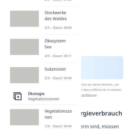
Stockwerke
des Waldes
3/5 – Dauer: 04:04
Ökosystem
See
4/5 – Dauer: 04:11
Sukzession
5/5 – Dauer: 04:46
Nach Beantwortung speichern wir deine Antwort, um
Studyflix zu verbessern. Mehr dazu erfährst du in unserer
Ökologie
Datenschutzerklärung
.
Vegetationszonen
Vegetationszo
Niedriger Energieverbrauch
nen
Tiere, die poikilotherm sind, müssen
1/6 – Dauer: 04:44