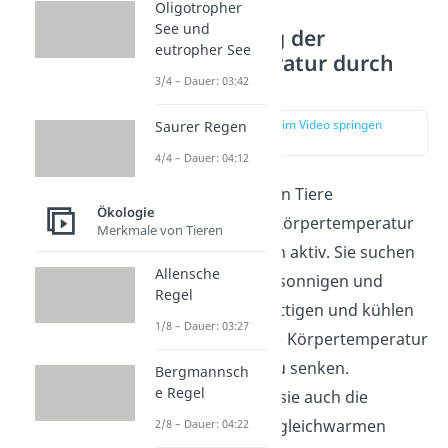
Oligotropher
See und
Beeinflussung der
eutropher See
Körpertemperatur durch
Verhalten
3/4 – Dauer: 03:42
zur Stelle im Video springen
Saurer Regen
(01:52)
4/4 – Dauer: 04:12
Die wechselwarmen Tiere
Ökologie
beeinflussen ihre Körpertemperatur
Merkmale von Tieren
durch ihr Verhalten aktiv. Sie suchen
Allensche
zum Beispiel nach sonnigen und
Regel
warmen bzw. schattigen und kühlen
1/8 – Dauer: 03:27
Plätzen, um so ihre Körpertemperatur
zu erhöhen bzw. zu senken.
Bergmannsch
e Regel
Außerdem nutzen sie auch die
Körperwärme der gleichwarmen
2/8 – Dauer: 04:22