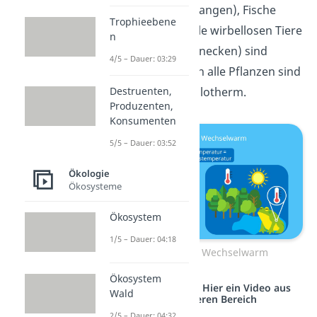
Reptilien (Bsp. Schlangen), Fische
Trophieebene
(Bsp. Lachs) und alle wirbellosen Tiere
n
(Bsp. Insekten, Schnecken) sind
4/5 – Dauer: 03:29
wechselwarm. Auch alle Pflanzen sind
Destruenten,
grundsätzlich poikilotherm.
Produzenten,
Konsumenten
5/5 – Dauer: 03:52
Ökologie
Ökosysteme
Ökosystem
1/5 – Dauer: 04:18
Poikilotherm / Wechselwarm
Ökosystem
Studyflix vernetzt: Hier ein Video aus
Wald
einem anderen Bereich
2/5 – Dauer: 04:32