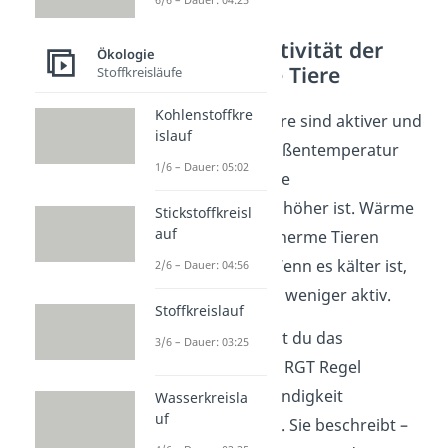
RGT Regel: Aktivität der
Ökologie
poikilotherme Tiere
Stoffkreisläufe
Kohlenstoffkre
Wechselwarme Tiere sind aktiver und
islauf
agiler, wenn die Außentemperatur
1/6 – Dauer: 05:02
und somit auch ihre
Körpertemperatur höher ist. Wärme
Stickstoffkreisl
auf
liefert den poikilotherme Tieren
nämlich Energie. Wenn es kälter ist,
2/6 – Dauer: 04:56
sind sie träger und weniger aktiv.
Stoffkreislauf
Beschreiben kannst du das
3/6 – Dauer: 03:25
Phänomen mit der RGT Regel
(
R
eaktions
g
eschwindigkeit
Wasserkreisla
uf
T
emperatur Regel). Sie beschreibt –