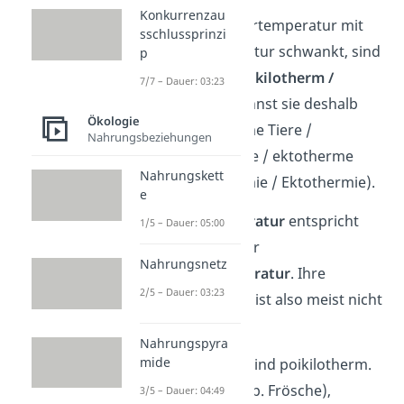
Konkurrenzau
Tiere, deren Körpertemperatur mit
sschlussprinzi
der Außentemperatur schwankt, sind
p
wechselwarm / poikilotherm /
7/7 – Dauer: 03:23
ektotherm
. Du nennst sie deshalb
Ökologie
auch wechselwarme Tiere /
Nahrungsbeziehungen
poikilotherme Tiere / ektotherme
Nahrungskett
Tiere (Poikilothermie / Ektothermie).
e
Ihre
Körpertemperatur
entspricht
1/5 – Dauer: 05:00
immer in etwa ihrer
Nahrungsnetz
Umgebungstemperatur
. Ihre
2/5 – Dauer: 03:23
Körpertemperatur ist also meist nicht
konstant.
Nahrungspyra
mide
Die meisten Tiere sind poikilotherm.
Alle Amphibien (Bsp. Frösche),
3/5 – Dauer: 04:49