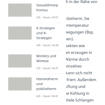
Tiere, indem sie sich in der Nähe von
Sexualdimorp
ihnen aufhalten.
hismus
3/8 – Dauer: 04:57
Haie sind auch poikilotherm. Sie
steigern ihre Körpertemperatur
K-Strategen
durch intensive Bewegungen (Bsp.
und R-
Strategen
schnelles Schwimmen).
Staatenbildende Insekten wie
4/8 – Dauer: 04:38
Ameisen oder Bienen erzeugen in
Mimikry und
ihrem Bau / Stock Wärme durch
Mimese
Muskelzittern. Ein einzelnes
5/8 – Dauer: 04:37
Lebewesen alleine kann sich nicht
Homoiotherm
warmhalten und erfriert. Außerdem
und
sorgen sie durch Lüftung und
poikilotherm
Flügelschlag für eine Kühlung in
6/8 – Dauer: 04:41
ihrem Bau / Stock. Viele Schlangen