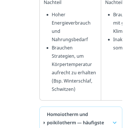
Nachteil
Nachteil:
Hoher
Brauch
Energieverbrauch
mit gü
und
Klimav
Nahrungsbedarf
Inaktiv
Brauchen
somit 
Strategien, um
Körpertemperatur
aufrecht zu erhalten
(Bsp. Winterschlaf,
Schwitzen)
Homoiotherm und
poikilotherm — häufigste