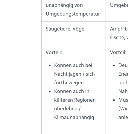
unabhängig von
Umgebung
Umgebungstemperatur
Säugetiere, Vögel
Amphibien,
Fische, wi
Vorteil:
Vorteil:
Können auch bei
Deutli
Nacht jagen / sich
Energi
fortbewegen
und
Können auch in
Nahru
kälteren Regionen
Müssen
überleben /
(Winte
Klimaunabhängig
anleg