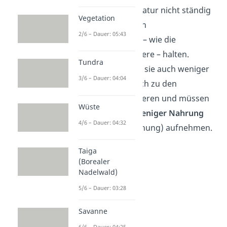
ihre Körpertemperatur nicht ständig
Vegetation
auf einem gewissen
2/6 – Dauer: 05:43
Temperaturniveau – wie die
homoiothermen Tiere – halten.
Tundra
Dadurch brauchen sie auch weniger
3/6 – Dauer: 04:04
Energie im Vergleich zu den
homoiothermen Tieren und müssen
Wüste
so auch deutlich
weniger Nahrung
4/6 – Dauer: 04:32
(zur Energiegewinnung) aufnehmen.
Taiga
(Borealer
Nadelwald)
5/6 – Dauer: 03:28
Savanne
6/6 – Dauer: 04:25