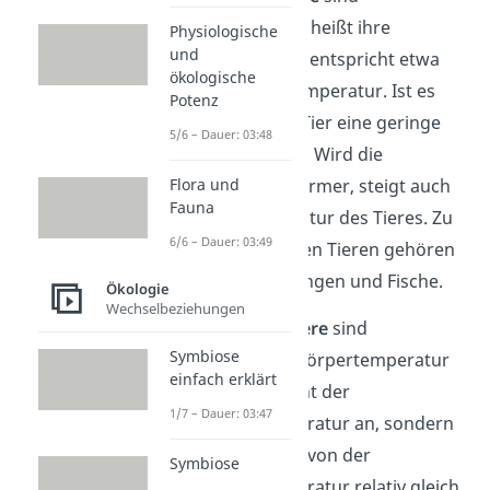
wechselwarm. Das heißt ihre
Physiologische
und
Körpertemperatur entspricht etwa
ökologische
der Umgebungstemperatur. Ist es
Potenz
kalt, hat auch das Tier eine geringe
5/6 – Dauer: 03:48
Körpertemperatur. Wird die
Flora und
Lufttemperatur wärmer, steigt auch
Fauna
die Körpertemperatur des Tieres. Zu
6/6 – Dauer: 03:49
den wechselwarmen Tieren gehören
zum Beispiel Schlangen und Fische.
Ökologie
Wechselbeziehungen
Homoiotherme Tiere
sind
Symbiose
gleichwarm. Ihre Körpertemperatur
einfach erklärt
passt sich also nicht der
1/7 – Dauer: 03:47
Umgebungstemperatur an, sondern
bleibt unabhängig von der
Symbiose
Umgebungstemperatur relativ gleich.