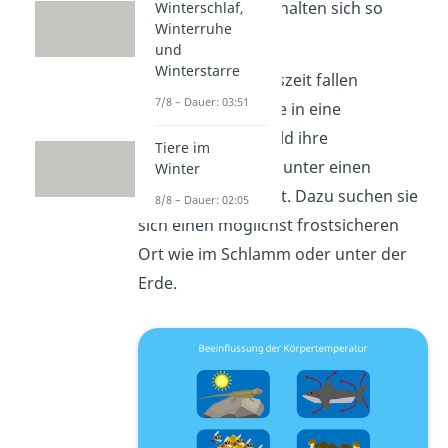
bilden Knäule und halten sich so
Winterschlaf,
Winterruhe
gegenseitig warm.
und
Winterstarre
In der kalten Jahreszeit fallen
7/8 – Dauer: 03:51
poikilotherme Tiere in eine
Winterstarre, sobald ihre
Tiere im
Körpertemperatur unter einen
Winter
kritischen Wert fällt. Dazu suchen sie
8/8 – Dauer: 02:05
sich einen möglichst frostsicheren
Ort wie im Schlamm oder unter der
Erde.