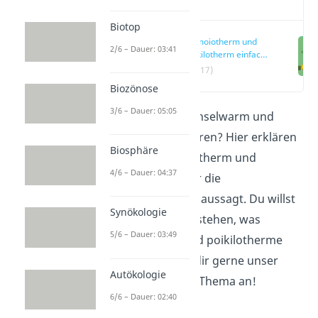
Video
Biotop
Homoiotherm und
2/6 – Dauer: 03:41
poikilotherm einfach
erklärt
(00:17)
Biozönose
3/6 – Dauer: 05:05
Was bedeutet wechselwarm und
gleichwarm bei Tieren? Hier erklären
Biosphäre
wir dir, was poikilotherm und
4/6 – Dauer: 04:37
homoiotherm über die
Körpertemperatur aussagt. Du willst
Synökologie
noch schneller verstehen, was
5/6 – Dauer: 03:49
homoiotherme und poikilotherme
Tiere sind? Schau dir gerne unser
Autökologie
Lernvideo
zu dem Thema an!
6/6 – Dauer: 02:40