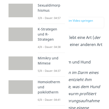
Sexualdimorp
Parasitismus
hismus
3/8 – Dauer: 04:57
zur Stelle im Video springen
(02:20)
K-Strategen
und R-
Beim
Parasitismus
lebt eine Art (
der
Strategen
Parasit
) auf Kosten einer anderen Art
4/8 – Dauer: 04:38
(
dem Wirt
).
Mimikry und
Beispiel
: Bandwurm und Hund
Mimese
5/8 – Dauer: 04:37
Ein Bandwurm kann im Darm eines
Hundes leben und entzieht ihm
Homoiotherm
wichtige Nährstoffe, was dem Hund
und
poikilotherm
schadet. Der Bandwurm profitiert
6/8 – Dauer: 04:41
jedoch von der Nahrungsaufnahme
des Hundes, was seine eigene