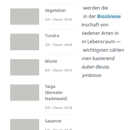
In der
Synökologie
werden die
Vegetation
Wechselwirkungen in der
Biozönose
2/6 – Dauer: 05:43
— also einer Gemeinschaft von
Organismen verschiedener Arten in
Tundra
einem abgrenzbaren Lebensraum —
3/6 – Dauer: 04:04
untersucht. Zu den wichtigsten zählen
dabei die Interaktionen basierend
Wüste
auf:
Konkurrenz
,
Räuber-Beute
,
4/6 – Dauer: 04:32
Parasitismus
und
Symbiose
.
Taiga
(Borealer
Nadelwald)
5/6 – Dauer: 03:28
Savanne
6/6 – Dauer: 04:25