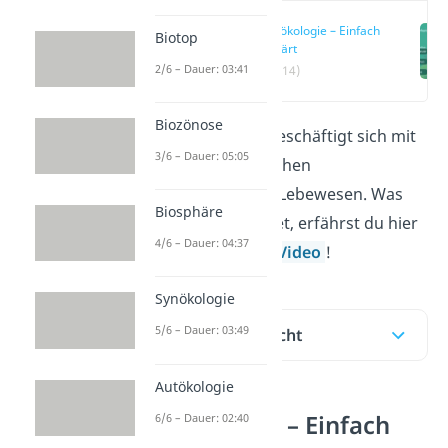
Synökologie – Einfach
Biotop
erklärt
2/6 – Dauer: 03:41
(00:14)
Biozönose
Die
Synökologie
beschäftigt sich mit
3/6 – Dauer: 05:05
Beziehungen zwischen
unterschiedlichen Lebewesen. Was
Biosphäre
das genau bedeutet, erfährst du hier
4/6 – Dauer: 04:37
im Beitrag und im
Video
!
Synökologie
5/6 – Dauer: 03:49
Inhaltsübersicht
Autökologie
Synökologie – Einfach
6/6 – Dauer: 02:40