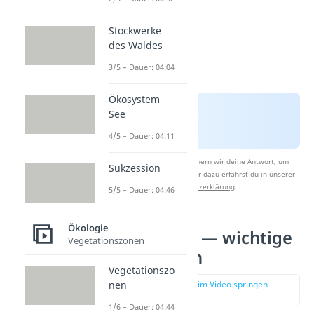
Stockwerke
des Waldes
3/5 – Dauer: 04:04
Ökosystem
See
4/5 – Dauer: 04:11
Nach Beantwortung speichern wir deine Antwort, um
Sukzession
Studyflix zu verbessern. Mehr dazu erfährst du in unserer
Datenschutzerklärung
.
5/5 – Dauer: 04:46
Ökologie
Synökologie — wichtige
Vegetationszonen
Beziehungen
Vegetationszo
nen
zur Stelle im Video springen
(00:57)
1/6 – Dauer: 04:44