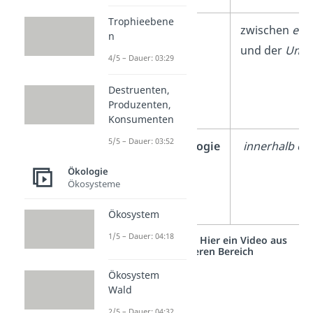
Trophieebene
Autökologie
zwischen
eine
n
und der
Umwe
4/5 – Dauer: 03:29
Destruenten,
Produzenten,
Konsumenten
5/5 – Dauer: 03:52
Populationsökologie
innerhalb ein
(
Demökologie)
Ökologie
Ökosysteme
Ökosystem
1/5 – Dauer: 04:18
Studyflix vernetzt: Hier ein Video aus
einem anderen Bereich
Ökosystem
Wald
2/5 – Dauer: 04:32