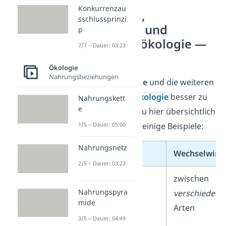
Konkurrenzau
Synökologie,
sschlussprinzi
Autökologie und
p
Populationsökologie —
7/7 – Dauer: 03:23
Beispiele
Ökologie
Nahrungsbeziehungen
Um die
Synökologie
und die weiteren
Teilbereiche der
Ökologie
besser zu
Nahrungskett
e
verstehen, siehst du hier übersichtlich
zusammengefasst einige Beispiele:
1/5 – Dauer: 05:00
Nahrungsnetz
Ökologieform
Wechselwirk
2/5 – Dauer: 03:23
Synökologie
zwischen
Nahrungspyra
verschiedene
mide
Arten
3/5 – Dauer: 04:49