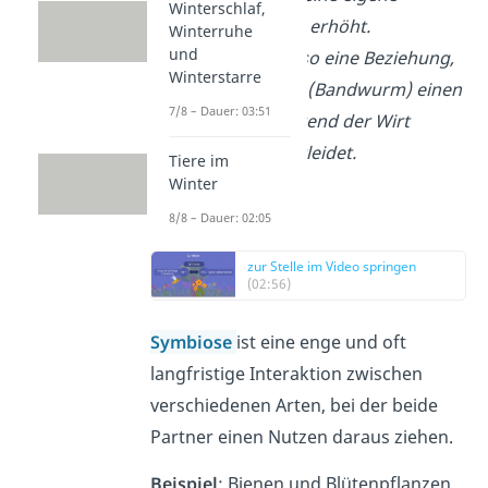
Winterschlaf,
Überlebenschance erhöht.
Winterruhe
und
Parasitismus ist also eine Beziehung,
Winterstarre
bei der der Parasit (Bandwurm) einen
7/8 – Dauer: 03:51
Nutzen zieht, während der Wirt
(Hund) Schaden erleidet.
Tiere im
Winter
8/8 – Dauer: 02:05
Symbiose
zur Stelle im Video springen
(02:56)
Symbiose
ist eine enge und oft
langfristige Interaktion zwischen
verschiedenen Arten, bei der beide
Partner einen Nutzen daraus ziehen.
Beispiel
: Bienen und Blütenpflanzen