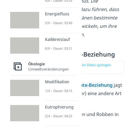
wie Zebras oder Gnus. Die
4/6 – Dauer: 03:35
Konkurrenz kann dazu führen, dass
Energiefluss
sich Löwen und Hyänen bestimmte
5/6 – Dauer: 03:40
Jagdstrategien entwickeln, um ihre
Nahrung zu sichern.
Kalkkreislauf
6/6 – Dauer: 03:21
Räuber-Beute-Beziehung
Ökologie
zur Stelle im Video springen
Umweltveränderungen
(01:46)
Modifikation
Bei der
Räuber-Beute-Beziehung
jagt
1/4 – Dauer: 04:15
eine Art (
der Räuber
) eine andere Art
(
die Beute
).
Eutrophierung
Beispiel
: Polarbären und Robben in
2/4 – Dauer: 04:23
der Arktis