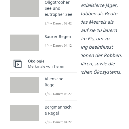
Oligotropher
Polarbären sind spezialisierte Jäger,
See und
die hauptsächlich Robben als Beute
eutropher See
haben. Sie nutzen das Meereis als
3/4 – Dauer: 03:42
Jagdplattform, um auf sie zu lauern
Saurer Regen
und die Luftlöcher im Eis, um zu
4/4 – Dauer: 04:12
atmen. Die Beziehung beeinflusst
sowohl die Populationen der Robben,
Ökologie
als auch der Polarbären, sowie die
Merkmale von Tieren
Dynamik des arktischen Ökosystems.
Allensche
Regel
1/8 – Dauer: 03:27
Bergmannsch
e Regel
2/8 – Dauer: 04:22