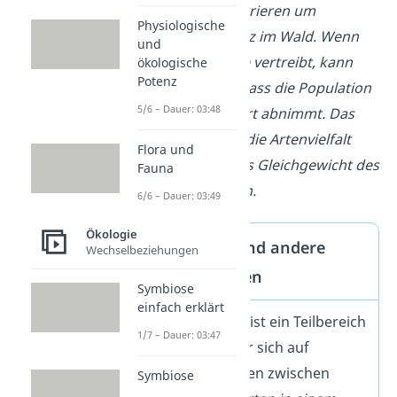
Vogelarten konkurrieren um
Physiologische
denselben Nistplatz im Wald.
Wenn
und
eine Art die andere vertreibt, kann
ökologische
Potenz
das dazu führen, dass die Population
5/6 – Dauer: 03:48
der verdrängten Art abnimmt. Das
wiederum könnte die Artenvielfalt
Flora und
reduzieren und das Gleichgewicht des
Fauna
Ökosystems stören.
6/6 – Dauer: 03:49
Ökologie
Synökologie und andere
Wechselbeziehungen
Ökologieformen
Symbiose
einfach erklärt
Die
Synökologie
ist ein Teilbereich
1/7 – Dauer: 03:47
der Ökologie, der sich auf
Wechselwirkungen zwischen
Symbiose