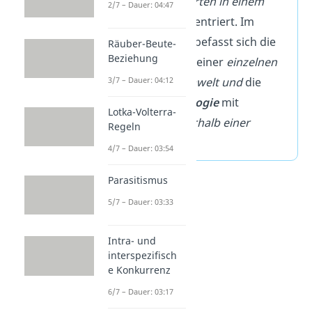
verschiedenen Arten in einem
2/7 – Dauer: 04:47
Ökosystem
konzentriert. Im
Gegensatz dazu befasst sich die
Räuber-Beute-
Beziehung
Autökologie
mit einer
einzelnen
Art und ihrer Umwelt und
die
3/7 – Dauer: 04:12
Populationsökologie
mit
Lotka-Volterra-
Dynamiken
innerhalb einer
Regeln
Population.
4/7 – Dauer: 03:54
Parasitismus
5/7 – Dauer: 03:33
Intra- und
interspezifisch
e Konkurrenz
6/7 – Dauer: 03:17