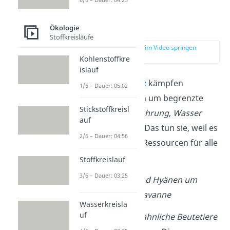
Konkurrenz
Ökologie
Stoffkreisläufe
zur Stelle im Video springen
(01:14)
Kohlenstoffkre
islauf
Bei der
Konkurrenz
kämpfen
1/6 – Dauer: 05:02
verschiedene Arten um begrenzte
Stickstoffkreisl
Ressourcen wie
Nahrung
,
Wasser
auf
oder
Lebensraum
. Das tun sie, weil es
2/6 – Dauer: 04:56
nicht ausreichend Ressourcen für alle
gibt.
Stoffkreislauf
3/6 – Dauer: 03:25
Beispiel
: Löwen und Hyänen um
Beutetiere in der Savanne
Wasserkreisla
uf
Beide Arten jagen ähnliche Beutetiere