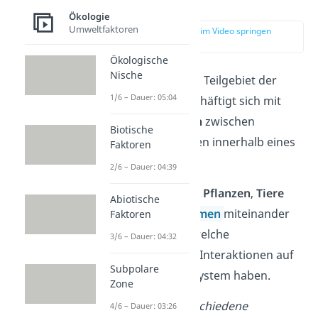
erklärt
Ökologie
Umweltfaktoren
zur Stelle im Video springen
(00:14)
Ökologische
Nische
Synökologie
ist ein Teilgebiet der
1/6 – Dauer: 05:04
Ökologie
und beschäftigt sich mit
Wechselwirkungen
zwischen
Biotische
verschiedenen Arten innerhalb eines
Faktoren
Ökosystems
.
2/6 – Dauer: 04:39
Sie untersucht, wie
Pflanzen
,
Tiere
Abiotische
und
Mikroorganismen
miteinander
Faktoren
interagieren und welche
3/6 – Dauer: 04:32
Auswirkungen
die Interaktionen auf
Subpolare
das gesamte Ökosystem haben.
Zone
Beispiel
: Zwei verschiedene
4/6 – Dauer: 03:26