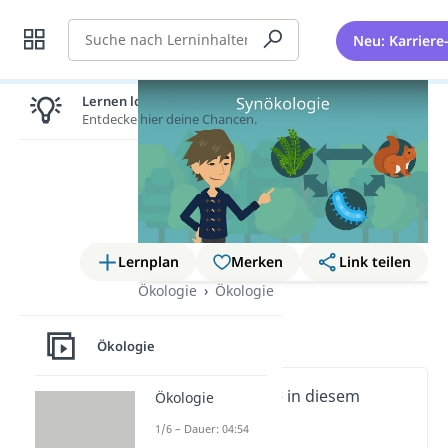
Suche
Neu: Karriere
Lernen lohnt sich!
Entdecke hier deine Chancen.
Lernplan
Merken
Link teilen
Ökologie
Ökologie
Synökologie
Ökologie
Wichtige Inhalte in diesem
Ökologie
Video
1/6 – Dauer: 04:54