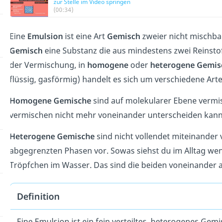
zur Stelle im Video springen
(00:34)
Eine
Emulsion
ist eine Art
Gemisch
zweier nicht mischbar
Gemisch
eine Substanz die aus mindestens zwei Reinst
der Vermischung, in
homogene
oder
heterogene
Gemis
flüssig, gasförmig) handelt es sich um verschiedene Ar
Homogene Gemische
sind auf molekularer Ebene vermis
vermischen nicht mehr voneinander unterscheiden kann
Heterogene Gemische
sind nicht vollendet miteinander v
abgegrenzten Phasen vor. Sowas siehst du im Alltag we
Tröpfchen im Wasser. Das sind die beiden voneinander
Definition
Eine Emulsion ist ein fein verteiltes, heterogenes Gem