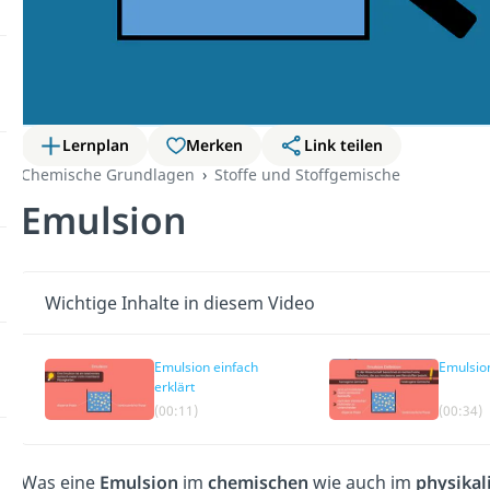
Lernplan
Merken
Link teilen
Chemische Grundlagen
Stoffe und Stoffgemische
Emulsion
Wichtige Inhalte in diesem Video
Emulsion einfach
Emulsion
erklärt
(00:11)
(00:34)
Was eine
Emulsion
im
chemischen
wie auch im
physikal