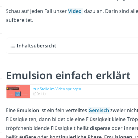
Schau auf jeden Fall unser
Video
dazu an. Darin sind all
aufbereitet.
Inhaltsübersicht
Emulsion einfach erklärt
zur Stelle im Video springen
(00:11)
Eine
Emulsion
ist ein fein verteiltes
Gemisch
zweier nich
Flüssigkeiten, dann bildet die eine Flüssigkeit kleine Tröp
tröpfchenbildende Flüssigkeit heißt
disperse
oder
inner
heißt
äußere
oder
kontinuierliche
Phase
.
Emulsionen
un