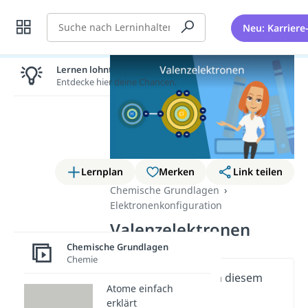
Suche
Neu: Karriere
Lernen lohnt sich!
Entdecke hier deine Chancen.
Lernplan
Merken
Link teilen
Chemische Grundlagen
Elektronenkonfiguration
Valenzelektronen
Chemische Grundlagen
Chemie
Wichtige Inhalte in diesem
Atome einfach
Video
erklärt