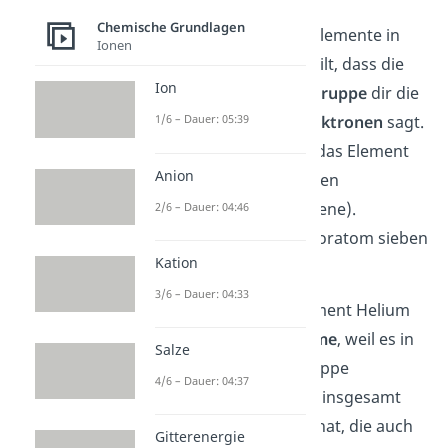
Chemische Grundlagen
Für die chemischen Elemente in
Ionen
den Hauptgruppen gilt, dass die
Ion
Nummer der Hauptgruppe
dir die
Anzahl der Außenelektronen
sagt.
1/6 – Dauer: 05:39
Beispielsweise steht das Element
Anion
Chlor (Cl) in der siebten
Hauptgruppe (Halogene).
2/6 – Dauer: 04:46
Demnach hat ein Chloratom sieben
Kation
Valenzelektronen.
3/6 – Dauer: 04:33
Aufgepasst
: Das Element Helium
(He) ist eine
Ausnahme
, weil es in
Salze
der achten Hauptgruppe
4/6 – Dauer: 04:37
(
Edelgase
) steht und insgesamt
nur zwei Elektronen hat, die auch
Gitterenergie