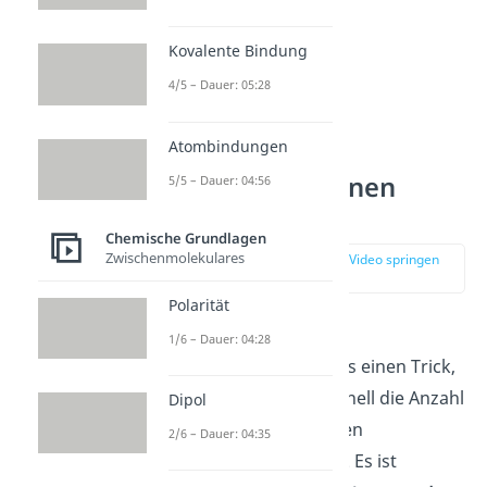
Kovalente Bindung
4/5 – Dauer: 05:28
Atombindungen
Valenzelektronen
5/5 – Dauer: 04:56
bestimmen
Chemische Grundlagen
Zwischenmolekulares
zur Stelle im Video springen
(02:31)
Polarität
Für alle Elemente der
1/6 – Dauer: 04:28
Hauptgruppen gibt es einen Trick,
mit dem du ganz schnell die Anzahl
Dipol
ihrer Valenzelektronen
2/6 – Dauer: 04:35
herausfinden kannst. Es ist