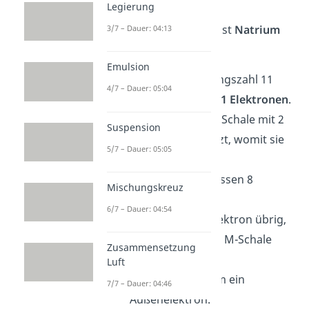
Legierung
Ein weiteres Beispiel ist
Natrium
3/7 – Dauer: 04:13
(Symbol Na).
Emulsion
Es hat die Ordnungszahl 11
4/7 – Dauer: 05:04
und damit auch
11 Elektronen
.
Zuerst wird die K-Schale mit 2
Suspension
Elektronen besetzt, womit sie
5/7 – Dauer: 05:05
voll besetzt ist.
In die L-Schale passen 8
Mischungskreuz
Elektronen.
6/7 – Dauer: 04:54
Jetzt ist noch 1 Elektron übrig,
welches du in der M-Schale
Zusammensetzung
findest.
Luft
Somit hat Natrium ein
7/7 – Dauer: 04:46
Außenelektron.