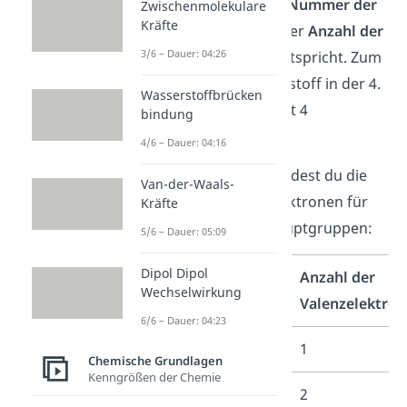
nämlich so, dass die
Nummer der
Zwischenmolekulare
Kräfte
Hauptgruppe
auch der
Anzahl der
3/6 – Dauer: 04:26
Außenelektronen
entspricht. Zum
Beispiel steht Kohlenstoff in der 4.
Wasserstoffbrücken
Hauptgruppe und hat 4
bindung
Außenelektronen.
4/6 – Dauer: 04:16
In unserer Tabelle findest du die
Van-der-Waals-
Anzahl der Valenzelektronen für
Kräfte
die Elemente der Hauptgruppen:
5/6 – Dauer: 05:09
Dipol Dipol
Hauptgruppe
Anzahl der
Wechselwirkung
Periodensystem
Valenzelektro
6/6 – Dauer: 04:23
1 (z. B.
Natrium
)
1
Chemische Grundlagen
Kenngrößen der Chemie
2 (z. B.
2