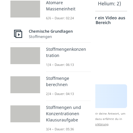
Atomare
Helium: 2)
Masseneinheit
Studyflix vernetzt: Hier ein Video aus
6/6 – Dauer: 02:24
einem anderen Bereich
Chemische Grundlagen
Stoffmengen
Stoffmengenkonzen
tration
1/4 – Dauer: 06:13
Stoffmenge
berechnen
2/4 – Dauer: 04:13
Stoffmengen und
Konzentrationen
Nach Beantwortung speichern wir deine Antwort, um
Studyflix zu verbessern. Mehr dazu erfährst du in
Klausuraufgabe
unserer
Datenschutzerklärung
.
3/4 – Dauer: 05:36