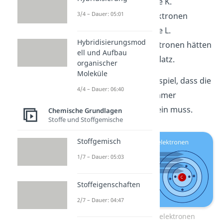
wandern in Schale K.
3/4 – Dauer: 05:01
Die übrigen 4 Elektronen
kommen in Schale L.
Hybridisierungsmod
Zwei weitere Elektronen hätten
ell und Aufbau
in dieser Schale Platz.
organischer
Moleküle
Du siehst an dem Beispiel, dass die
4/4 – Dauer: 06:40
Valenzschale nicht immer
vollständig besetzt sein muss.
Chemische Grundlagen
Stoffe und Stoffgemische
Stoffgemisch
1/7 – Dauer: 05:03
Stoffeigenschaften
2/7 – Dauer: 04:47
Kohlenstoff Valenzelektronen