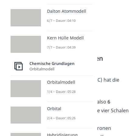
Dalton Atommodell
6/7 – Dauer: 04:10
Kern Hülle Modell
7/7 – Dauer: 04:39
Valenzelektronen
Chemische Grundlagen
Beispiele
Orbitalmodell
Kohlenstoff
(Symbol C) hat die
Orbitalmodell
Ordnungszahl 6.
1/4 – Dauer: 05:28
Wir müssen jetzt also
6
Orbital
Elektronen
auf die vier Schalen
2/4 – Dauer: 05:26
verteilen.
Die ersten 2 Elektronen
Hybridisierung