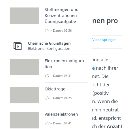
Stoffmengen und
Anzahl der
Konzentrationen
Valenzelektronen pro
Übungsaufgabe
Schale
4/4 – Dauer: 02:56
zur Stelle im Video springen
Chemische Grundlagen
(01:20)
Elektronenkonfiguration
Im
Periodensystem
sind alle
Elektronenkonfigura
tion
chemischen Elemente
nach ihrer
Ordnungszahl geordnet. Die
1/7 – Dauer: 05:31
Ordnungszahl
entspricht der
Oktettregel
Anzahl der Protonen (positiv
2/7 – Dauer: 04:25
geladen) im Atomkern. Wenn die
Elemente nach außen hin neutral,
Valenzelektronen
also nicht geladen sind, entspricht
3/7 – Dauer: 04:41
die Ordnungszahl auch der
Anzahl