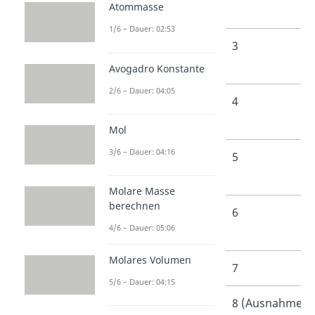
Atommasse
Magnesium
)
1/6 – Dauer: 02:53
3 (z. B.
3
Aluminium
)
Avogadro Konstante
2/6 – Dauer: 04:05
4 (z. B.
4
Kohlenstoff
)
Mol
3/6 – Dauer: 04:16
5 (z. B.
5
Stickstoff
)
Molare Masse
berechnen
6 (z. B.
6
4/6 – Dauer: 05:06
Sauerstoff
)
Molares Volumen
7 (z. B.
Chlor
)
7
5/6 – Dauer: 04:15
8 (z. B.
Neon
)
8 (Ausnahme