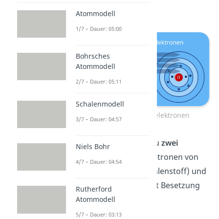
weiter.
Atommodell
1/7 – Dauer: 05:00
Bohrsches
Atommodell
2/7 – Dauer: 05:11
Schalenmodell
Sauerstoff Valenzelektronen
3/7 – Dauer: 04:57
Schauen wir uns dazu
zwei
Niels Bohr
Beispiele
(Valenzelektronen von
4/7 – Dauer: 04:54
Natrium und von Kohlenstoff) und
ihre Schritt für Schritt Besetzung
Rutherford
mit Elektronen an:
Atommodell
5/7 – Dauer: 03:13