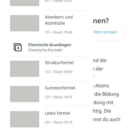
6/7 – Dauer: 05:22
Was sind
Atomkern und
Valenzelektronen?
Atomhülle
zur Stelle im Video springen
7/7 – Dauer: 05:46
(00:14)
Chemische Grundlagen
Chemische Formeln
Die Valenzelektronen
(Außenelektronen) sind die
Strukturformel
Elektronen, die sich in der
1/3 – Dauer: 04:50
äußersten Schale
der
Elektronenhülle eines Atoms
Summenformel
befinden. Sie sind für die Bildung
2/3 – Dauer: 04:51
einer chemischen Bindung mit
weiteren Atomen wichtig. Die
Lewis Formel
Valenzelektronen nennst du auch
3/3 – Dauer: 05:18
Außenelektronen
.