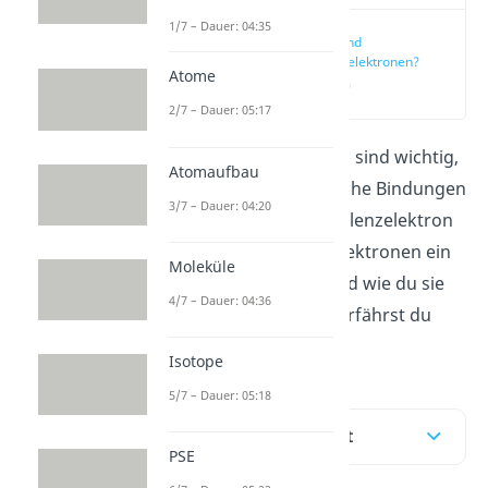
1/7 – Dauer: 04:35
Was sind
Valenzelektronen?
Atome
(00:14)
2/7 – Dauer: 05:17
Die Valenzelektronen sind wichtig,
Atomaufbau
wenn Atome chemische Bindungen
3/7 – Dauer: 04:20
eingehen. Was ein Valenzelektron
ist, wie viele Valenzelektronen ein
Moleküle
Atom haben kann und wie du sie
4/7 – Dauer: 04:36
bestimmen kannst, erfährst du
hier und im
Video
.
Isotope
5/7 – Dauer: 05:18
Inhaltsübersicht
PSE