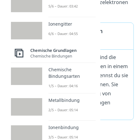
gleichzeitig die Valenzelektronen
5/6 – Dauer: 03:42
sind.
Ionengitter
Valenzelektronen
6/6 – Dauer: 04:55
Definition
Chemische Grundlagen
Chemische Bindungen
Valenzelektronen sind die
äußersten Elektronen in einem
Chemische
Atom. Deswegen nennst du sie
Bindungsarten
auch Außenelektronen. Sie
1/5 – Dauer: 04:16
sind für die Bildung von
Metallbindung
chemischen Bindungen
2/5 – Dauer: 05:14
wichtig.
Ionenbindung
3/5 – Dauer: 05:14