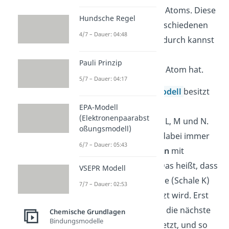
der Elektronen
eines Atoms. Diese
Hundsche Regel
kannst du auf die verschiedenen
4/7 – Dauer: 04:48
Schalen verteilen. Dadurch kannst
du sehen, wie viele
Pauli Prinzip
Valenzelektronen ein Atom hat.
5/7 – Dauer: 04:17
Nach dem
Schalenmodell
besitzt
jedes Atom die vier
EPA-Modell
(Elektronenpaarabst
Elektronenschalen K, L, M und N.
oßungsmodell)
Die Schalen werden dabei immer
6/7 – Dauer: 05:43
von innen nach außen
mit
Elektronen besetzt. Das heißt, dass
VSEPR Modell
zuerst die erste Schale (Schale K)
7/7 – Dauer: 02:53
mit Elektronen besetzt wird. Erst
wenn sie voll ist, wird die nächste
Chemische Grundlagen
Bindungsmodelle
Schale (Schale L) besetzt, und so